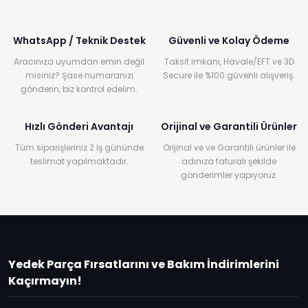
WhatsApp / Teknik Destek
Güvenli ve Kolay Ödeme
Aracınıza uyumdan emin değil
Taksit imkanı, Havale/EFT ve 3D
misiniz? Şase numaranızı
Secure ile %100 güvenli alışveriş.
gönderin, biz kontrol edelim.
Hızlı Gönderi Avantajı
Orijinal ve Garantili Ürünler
Tüm siparişleriniz 2 İş gününde
Orijinal ve ve Garantili ürünler ile
teslimat yapılmaktadır.
adınıza faturalı şekilde
gönderimler yapıyoruz.
Yedek Parça Fırsatlarını ve Bakım İndirimlerini
Kaçırmayın!