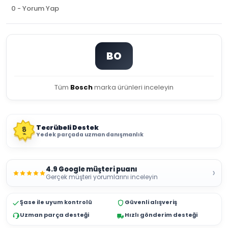
0 - Yorum Yap
BO
Tüm
Bosch
marka ürünleri inceleyin
Tecrübeli Destek
8
Yedek parçada uzman danışmanlık
YIL
4.9 Google müşteri puanı
›
Gerçek müşteri yorumlarını inceleyin
Şase ile uyum kontrolü
Güvenli alışveriş
Uzman parça desteği
Hızlı gönderim desteği