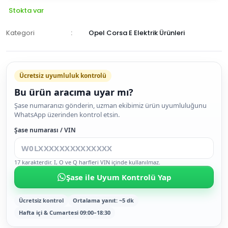
Stokta var
Kategori
Opel Corsa E Elektrik Ürünleri
Ücretsiz uyumluluk kontrolü
Bu ürün aracıma uyar mı?
SEPETE
Şase numaranızı gönderin, uzman ekibimiz ürün uyumluluğunu
WhatsApp üzerinden kontrol etsin.
EKLE
HEMEN
Şase numarası / VIN
AL
17 karakterdir. I, O ve Q harfleri VIN içinde kullanılmaz.
Şase ile Uyum Kontrolü Yap
Ücretsiz kontrol
Ortalama yanıt: ~5 dk
Hafta içi & Cumartesi 09:00–18:30