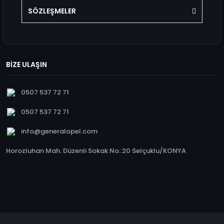
SÖZLEŞMELER
BİZE ULAŞIN
0507 537 72 71
0507 537 72 71
info@generalopel.com
Horozluhan Mah. Düzenli Sokak No.:20 Selçuklu/KONYA