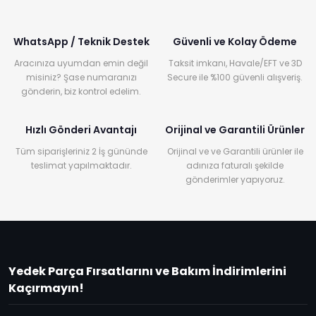
WhatsApp / Teknik Destek
Güvenli ve Kolay Ödeme
Aracınıza uyumdan emin değil
Taksit imkanı, Havale/EFT ve 3D
misiniz? Şase numaranızı
Secure ile %100 güvenli alışveriş.
gönderin, biz kontrol edelim.
Hızlı Gönderi Avantajı
Orijinal ve Garantili Ürünler
Tüm siparişleriniz 2 İş gününde
Orijinal ve ve Garantili ürünler ile
teslimat yapılmaktadır.
adınıza faturalı şekilde
gönderimler yapıyoruz.
Yedek Parça Fırsatlarını ve Bakım İndirimlerini
Kaçırmayın!