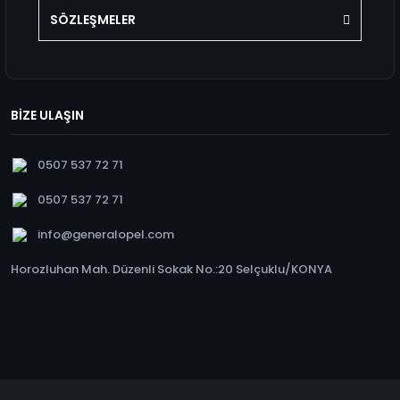
SÖZLEŞMELER
BİZE ULAŞIN
0507 537 72 71
0507 537 72 71
info@generalopel.com
Horozluhan Mah. Düzenli Sokak No.:20 Selçuklu/KONYA