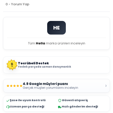
0 - Yorum Yap
HE
Tüm
Hella
marka ürünleri inceleyin
Tecrübeli Destek
8
Yedek parçada uzman danışmanlık
YIL
4.9 Google müşteri puanı
›
Gerçek müşteri yorumlarını inceleyin
Şase ile uyum kontrolü
Güvenli alışveriş
Uzman parça desteği
Hızlı gönderim desteği