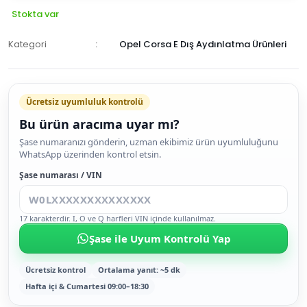
Stokta var
Kategori
Opel Corsa E Dış Aydınlatma Ürünleri
Ücretsiz uyumluluk kontrolü
Bu ürün aracıma uyar mı?
SEPETE
Şase numaranızı gönderin, uzman ekibimiz ürün uyumluluğunu
WhatsApp üzerinden kontrol etsin.
EKLE
HEMEN
Şase numarası / VIN
AL
17 karakterdir. I, O ve Q harfleri VIN içinde kullanılmaz.
Şase ile Uyum Kontrolü Yap
Ücretsiz kontrol
Ortalama yanıt: ~5 dk
Hafta içi & Cumartesi 09:00–18:30