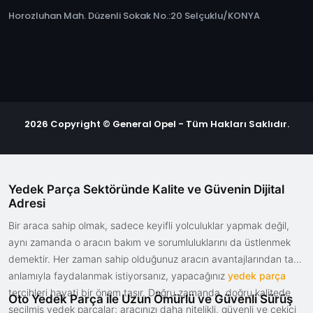
Horozluhan Mah. Düzenli Sokak No.:20 Selçuklu/KONYA
2026 Copyright © General Opel - Tüm Hakları Saklıdır.
Yedek Parça Sektöründe Kalite ve Güvenin Dijital
Adresi
Bir araca sahip olmak, sadece keyifli yolculuklar yapmak değil,
aynı zamanda o aracın bakım ve sorumluluklarını da üstlenmek
demektir. Her zaman sahip olduğunuz aracın avantajlarından tam
anlamıyla faydalanmak istiyorsanız, yapacağınız
yedek parça
tercihleri hayati bir önem taşır. Doğru zamanda, doğru kalitede
Oto Yedek Parça ile Uzun Ömürlü ve Güvenli Sürüş
seçilmiş yedek parçalar; aracınızı daha nitelikli, güvenli ve çekici