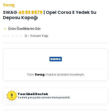
Swag
SWAG
40 93 6579
| Opel Corsa E Yedek Su
Deposu Kapağı
Ürün Özelliklerini Gör
0 - Yorum Yap
Tüm
Swag
marka ürünleri inceleyin
Tecrübeli Destek
8
Yedek parçada uzman danışmanlık
YIL