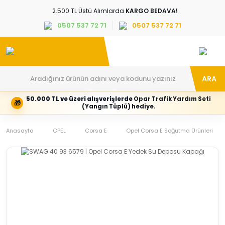
2.500 TL Üstü Alımlarda
KARGO BEDAVA!
0507 537 72 71
0507 537 72 71
ARA
50.000 TL ve üzeri alışverişlerde
Opar Trafik Yardım Seti
🎁
Hesabım
Kategoriler
(Yangın Tüplü) hediye.
Giriş
Marka,
yapın
araç
Anasayfa
veya
ve
OPEL
Corsa E
Opel Corsa E Soğutma Ürünleri
yeni
parça
hesap
grubunu
oluşturun
seçin
Tüm Kategoriler
E-posta adresi
Şifre