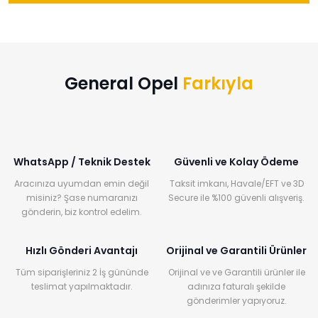
General Opel
Farkıyla
WhatsApp / Teknik Destek
Güvenli ve Kolay Ödeme
Aracınıza uyumdan emin değil
Taksit imkanı, Havale/EFT ve 3D
misiniz? Şase numaranızı
Secure ile %100 güvenli alışveriş.
gönderin, biz kontrol edelim.
Hızlı Gönderi Avantajı
Orijinal ve Garantili Ürünler
Tüm siparişleriniz 2 İş gününde
Orijinal ve ve Garantili ürünler ile
teslimat yapılmaktadır.
adınıza faturalı şekilde
gönderimler yapıyoruz.