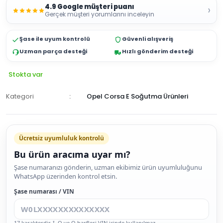
4.9 Google müşteri puanı
›
Gerçek müşteri yorumlarını inceleyin
Şase ile uyum kontrolü
Güvenli alışveriş
Uzman parça desteği
Hızlı gönderim desteği
Stokta var
Kategori
Opel Corsa E Soğutma Ürünleri
Ücretsiz uyumluluk kontrolü
Bu ürün aracıma uyar mı?
SEPETE
Şase numaranızı gönderin, uzman ekibimiz ürün uyumluluğunu
WhatsApp üzerinden kontrol etsin.
EKLE
HEMEN
Şase numarası / VIN
AL
17 karakterdir. I, O ve Q harfleri VIN içinde kullanılmaz.