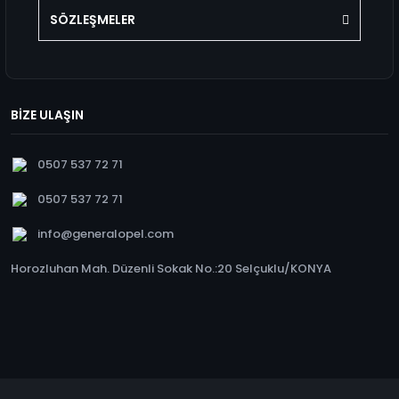
SÖZLEŞMELER
BİZE ULAŞIN
0507 537 72 71
0507 537 72 71
info@generalopel.com
Horozluhan Mah. Düzenli Sokak No.:20 Selçuklu/KONYA