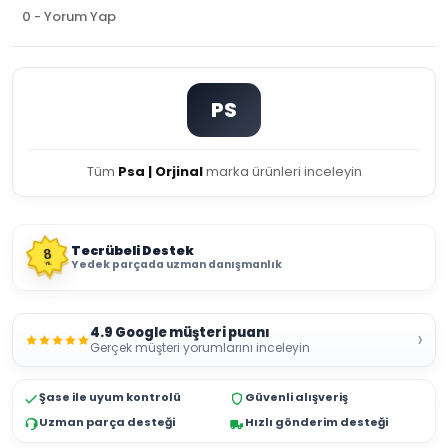
0 - Yorum Yap
PS
Tüm
Psa | Orjinal
marka ürünleri inceleyin
Tecrübeli Destek
8
Yedek parçada uzman danışmanlık
YIL
4.9 Google müşteri puanı
›
Gerçek müşteri yorumlarını inceleyin
Şase ile uyum kontrolü
Güvenli alışveriş
Uzman parça desteği
Hızlı gönderim desteği