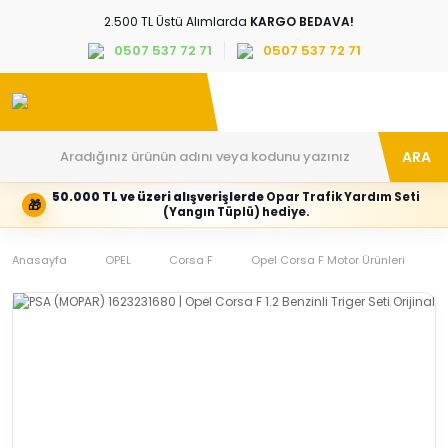
2.500 TL Üstü Alımlarda
KARGO BEDAVA!
0507 537 72 71
0507 537 72 71
ARA
50.000 TL ve üzeri alışverişlerde
Opar Trafik Yardım Seti
🎁
Hesabım
Kategoriler
(Yangın Tüplü) hediye.
Giriş
Marka,
yapın
araç
Anasayfa
veya
ve
OPEL
Corsa F
Opel Corsa F Motor Ürünleri
yeni
parça
hesap
grubunu
oluşturun
seçin
Tüm Kategoriler
E-posta adresi
Şifre