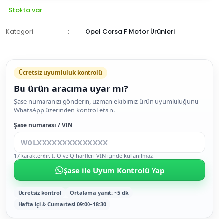
Stokta var
Kategori
Opel Corsa F Motor Ürünleri
Ücretsiz uyumluluk kontrolü
Bu ürün aracıma uyar mı?
SEPETE
Şase numaranızı gönderin, uzman ekibimiz ürün uyumluluğunu
WhatsApp üzerinden kontrol etsin.
EKLE
HEMEN
Şase numarası / VIN
AL
17 karakterdir. I, O ve Q harfleri VIN içinde kullanılmaz.
Şase ile Uyum Kontrolü Yap
Ücretsiz kontrol
Ortalama yanıt: ~5 dk
Hafta içi & Cumartesi 09:00–18:30