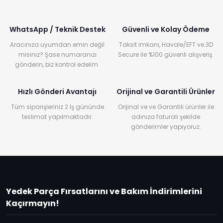
WhatsApp / Teknik Destek
Güvenli ve Kolay Ödeme
Aracınıza uyumdan emin değil
Taksit imkanı, Havale/EFT ve 3D
misiniz? Şase numaranızı
Secure ile %100 güvenli alışveriş.
gönderin, biz kontrol edelim.
Hızlı Gönderi Avantajı
Orijinal ve Garantili Ürünler
Tüm siparişleriniz 2 İş gününde
Orijinal ve ve Garantili ürünler ile
teslimat yapılmaktadır.
adınıza faturalı şekilde
gönderimler yapıyoruz.
Yedek Parça Fırsatlarını ve Bakım İndirimlerini
Kaçırmayın!