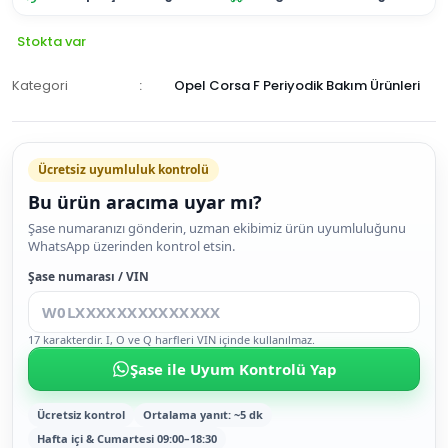
Stokta var
Kategori
Opel Corsa F Periyodik Bakım Ürünleri
Ücretsiz uyumluluk kontrolü
Bu ürün aracıma uyar mı?
SEPETE
Şase numaranızı gönderin, uzman ekibimiz ürün uyumluluğunu
WhatsApp üzerinden kontrol etsin.
EKLE
HEMEN
Şase numarası / VIN
AL
17 karakterdir. I, O ve Q harfleri VIN içinde kullanılmaz.
Şase ile Uyum Kontrolü Yap
Ücretsiz kontrol
Ortalama yanıt: ~5 dk
Hafta içi & Cumartesi 09:00–18:30