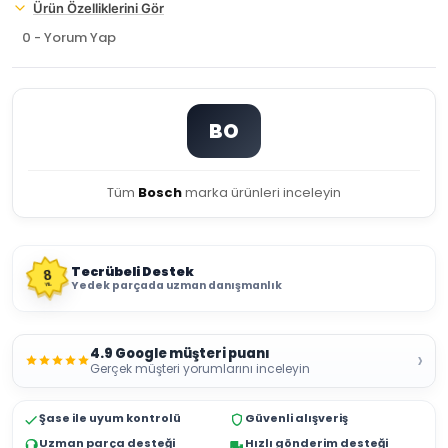
Ürün Özelliklerini Gör
0 - Yorum Yap
BO
Tüm
Bosch
marka ürünleri inceleyin
Tecrübeli Destek
8
Yedek parçada uzman danışmanlık
YIL
4.9 Google müşteri puanı
›
Gerçek müşteri yorumlarını inceleyin
Şase ile uyum kontrolü
Güvenli alışveriş
Uzman parça desteği
Hızlı gönderim desteği