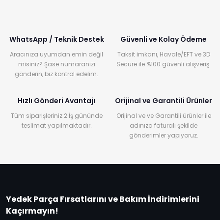
WhatsApp / Teknik Destek
Güvenli ve Kolay Ödeme
Aracınıza uyumdan emin değil
Taksit imkanı, Havale/EFT ve 3D
misiniz? Şase numaranızı
Secure ile %100 güvenli alışveriş.
gönderin, biz kontrol edelim.
Hızlı Gönderi Avantajı
Orijinal ve Garantili Ürünler
Tüm siparişleriniz 2 İş gününde
Orijinal ve ve Garantili ürünler ile
teslimat yapılmaktadır.
adınıza faturalı şekilde
gönderimler yapıyoruz.
Yedek Parça Fırsatlarını ve Bakım İndirimlerini
Kaçırmayın!