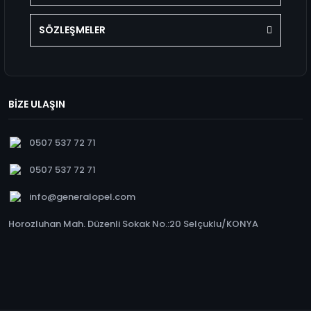
SÖZLEŞMELER
BİZE ULAŞIN
0507 537 72 71
0507 537 72 71
info@generalopel.com
Horozluhan Mah. Düzenli Sokak No.:20 Selçuklu/KONYA