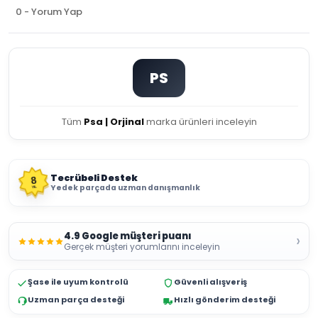
0 - Yorum Yap
PS
Tüm
Psa | Orjinal
marka ürünleri inceleyin
Tecrübeli Destek
8
Yedek parçada uzman danışmanlık
YIL
4.9 Google müşteri puanı
›
Gerçek müşteri yorumlarını inceleyin
Şase ile uyum kontrolü
Güvenli alışveriş
Uzman parça desteği
Hızlı gönderim desteği