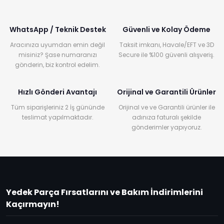
WhatsApp / Teknik Destek
Güvenli ve Kolay Ödeme
Aracınıza uyumdan emin değil
Taksit imkanı, Havale/EFT ve 3D
misiniz? Şase numaranızı
Secure ile %100 güvenli alışveriş.
gönderin, biz kontrol edelim.
Hızlı Gönderi Avantajı
Orijinal ve Garantili Ürünler
Tüm siparişleriniz 2 İş gününde
Orijinal ve ve Garantili ürünler ile
teslimat yapılmaktadır.
adınıza faturalı şekilde
gönderimler yapıyoruz.
Yedek Parça Fırsatlarını ve Bakım İndirimlerini
Kaçırmayın!