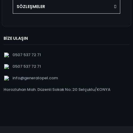
SÖZLEŞMELER
BİZE ULAŞIN
0507 537 72 71
0507 537 72 71
info@generalopel.com
Horozluhan Mah. Düzenli Sokak No.:20 Selçuklu/KONYA