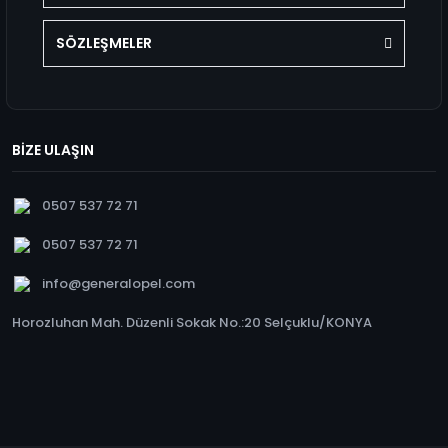
SÖZLEŞMELER
BİZE ULAŞIN
0507 537 72 71
0507 537 72 71
info@generalopel.com
Horozluhan Mah. Düzenli Sokak No.:20 Selçuklu/KONYA