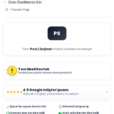
Ürün Özelliklerini Gör
0 - Yorum Yap
PS
Tüm
Psa | Orjinal
marka ürünleri inceleyin
Tecrübeli Destek
8
Yedek parçada uzman danışmanlık
YIL
4.9 Google müşteri puanı
›
Gerçek müşteri yorumlarını inceleyin
Şase ile uyum kontrolü
Güvenli alışveriş
Uzman parça desteği
Hızlı gönderim desteği