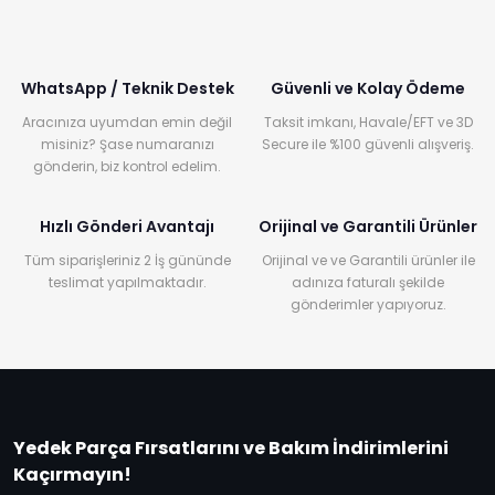
WhatsApp / Teknik Destek
Güvenli ve Kolay Ödeme
Aracınıza uyumdan emin değil
Taksit imkanı, Havale/EFT ve 3D
misiniz? Şase numaranızı
Secure ile %100 güvenli alışveriş.
gönderin, biz kontrol edelim.
Hızlı Gönderi Avantajı
Orijinal ve Garantili Ürünler
Tüm siparişleriniz 2 İş gününde
Orijinal ve ve Garantili ürünler ile
teslimat yapılmaktadır.
adınıza faturalı şekilde
gönderimler yapıyoruz.
Yedek Parça Fırsatlarını ve Bakım İndirimlerini
Kaçırmayın!