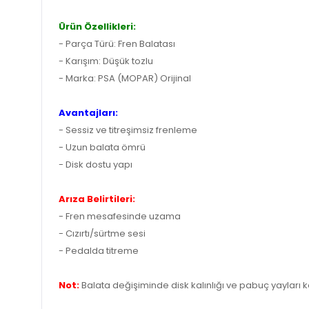
Ürün Özellikleri:
- Parça Türü: Fren Balatası
- Karışım: Düşük tozlu
- Marka: PSA (MOPAR) Orijinal
Avantajları:
- Sessiz ve titreşimsiz frenleme
- Uzun balata ömrü
- Disk dostu yapı
Arıza Belirtileri:
- Fren mesafesinde uzama
- Cızırtı/sürtme sesi
- Pedalda titreme
Not:
Balata değişiminde disk kalınlığı ve pabuç yayları ko