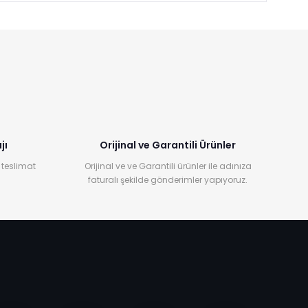
jı
Orijinal ve Garantili Ürünler
 teslimat
Orijinal ve ve Garantili ürünler ile adınıza
faturalı şekilde gönderimler yapıyoruz.