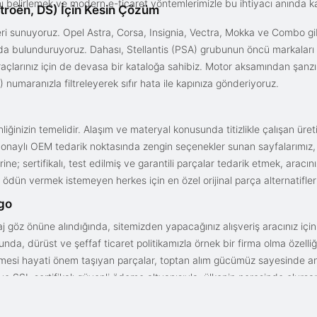
ını belirlemek ve modern e-ticaret yöntemlerimizle bu ihtiyacı anında ka
troën, DS) İçin Kesin Çözüm
i sunuyoruz. Opel Astra, Corsa, Insignia, Vectra, Mokka ve Combo gib
ızda bulunduruyoruz. Dahası, Stellantis (PSA) grubunun öncü markaları
açlarınız için de devasa bir kataloğa sahibiz. Motor aksamından şanz
 numaranızla filtreleyerek sıfır hata ile kapınıza gönderiyoruz.
iğinizin temelidir. Alaşım ve materyal konusunda titizlikle çalışan üre
onaylı OEM tedarik noktasında zengin seçenekler sunan sayfalarımız, en n
ne; sertifikalı, test edilmiş ve garantili parçalar tedarik etmek, aracı
ödün vermek istemeyen herkes için en özel orijinal parça alternatifler
rgo
aj göz önüne alındığında, sitemizden yapacağınız alışveriş aracınız içi
da, dürüst ve şeffaf ticaret politikamızla örnek bir firma olma özelliği
işmesi hayati önem taşıyan parçalar, toptan alım gücümüz sayesinde anc
arı ve SSL sertifikalı güvenli ödeme altyapısıyla; ülkenin neresinde olurs
gun fiyat avantajıyla parça kalitesini birleştirmek için doğru yerdesin