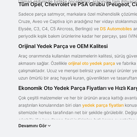
Uzman ekibimizle birlikte önceliğimiz, aracınızın tam ihtiyac
Tüm Opel, Chevrolet ve PSA Grubu (Peugeot, Ci
Sadece parça satmıyor, markalara özel mühendislik çözümler
Cruze, Aveo ve Captiva için aradığınız her vidayı stoklarım
Elysée, C3, C4, C5 Aircross, Berlingo) ve
DS Automobiles
ar
periyodik kışlık bakım ürünlerine kadar her parçayı, şasi (VIN)
Orijinal Yedek Parça ve OEM Kalitesi
Araç onarımında kullanılan malzemelerin kalitesi, sürüş güvenl
akmasını sağlar. Özellikle
orijinal oto yedek parça
ve fabrika 
çalışmaktadır. Ucuz ve menşei belirsiz yan sanayi ürünler yeri
uzun ömürlü bir araç hayali kuran, güvenlikten ve tasaruftan 
Ekonomik Oto Yedek Parça Fiyatları ve Hızlı Ka
Çok çeşitli malzemeler ve her bir ürünün araca kattığı avant
araştırılan konularından biri olan
yedek parça fiyatları
konusun
sitemizde herkes tarafından net bir şekilde görülebilir. Değ
çıkabilir. Kış koşullarına özel indirimler, hızlı kargo avantajl
Devamını Gör
bir tasarım ve güce sahip olan aracınızın değerini korumak, uy