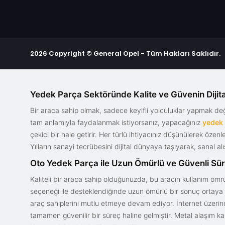
2026 Copyright © General Opel - Tüm Hakları Saklıdır.
Yedek Parça Sektöründe Kalite ve Güvenin Dijita
Bir araca sahip olmak, sadece keyifli yolculuklar yapmak d
tam anlamıyla faydalanmak istiyorsanız, yapacağınız
yedek
çekici bir hale getirir. Her türlü ihtiyacınız düşünülerek özen
Yılların sanayi tecrübesini dijital dünyaya taşıyarak, sanal 
Oto Yedek Parça ile Uzun Ömürlü ve Güvenli Sü
Kaliteli bir araca sahip olduğunuzda, bu aracın kullanım ömrü
seçeneği ile desteklendiğinde uzun ömürlü bir sonuç ortaya ko
araç sahiplerini mutlu etmeye devam ediyor. İnternet üzerind
tamamen güvenilir bir süreç haline gelmiştir. Metal alaşım ka