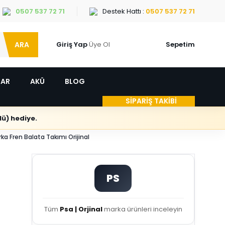
0507 537 72 71
Destek Hattı :
0507 537 72 71
ARA
Giriş Yap
Üye Ol
Sepetim
LAR
AKÜ
BLOG
SİPARİŞ TAKİBİ
ü) hediye.
a Fren Balata Takımı Orijinal
PS
Tüm
Psa | Orjinal
marka ürünleri inceleyin