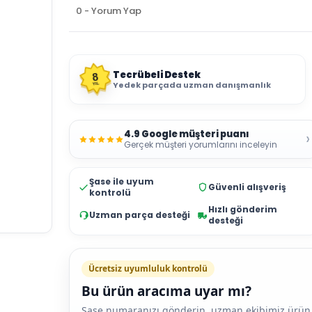
0 - Yorum Yap
Tecrübeli Destek
8
Yedek parçada uzman danışmanlık
YIL
4.9 Google müşteri puanı
›
Gerçek müşteri yorumlarını inceleyin
Şase ile uyum
Güvenli alışveriş
kontrolü
Hızlı gönderim
Uzman parça desteği
desteği
Ücretsiz uyumluluk kontrolü
Bu ürün aracıma uyar mı?
Şase numaranızı gönderin, uzman ekibimiz ürün