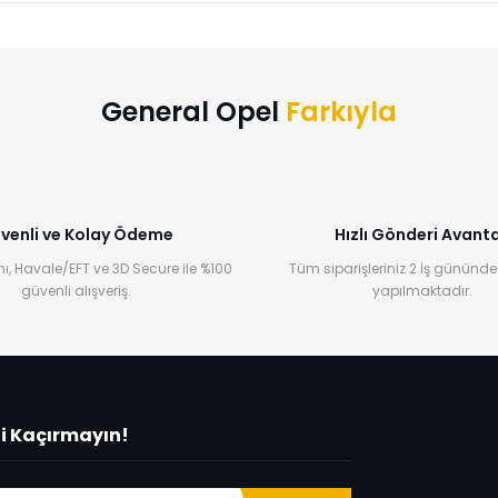
Bu ürüne ilk yorumu siz yapın!
Yorum Yaz
General Opel
Farkıyla
venli ve Kolay Ödeme
Hızlı Gönderi Avanta
ı, Havale/EFT ve 3D Secure ile %100
Tüm siparişleriniz 2 İş gününde
güvenli alışveriş.
yapılmaktadır.
ni Kaçırmayın!