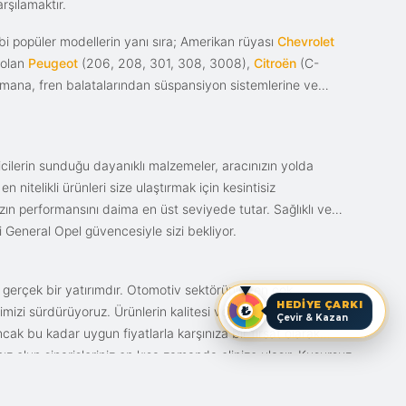
rşılamaktır.
i popüler modellerin yanı sıra; Amerikan rüyası
Chevrolet
 olan
Peugeot
(206, 208, 301, 308, 3008),
Citroën
(C-
ımana, fren balatalarından süspansiyon sistemlerine ve
ticilerin sunduğu dayanıklı malzemeler, aracınızın yolda
itelikli ürünleri size ulaştırmak için kesintisiz
nızın performansını daima en üst seviyede tutar. Sağlıklı ve
i General Opel güvencesiyle sizi bekliyor.
n gerçek bir yatırımdır. Otomotiv sektörünün en çok
HEDİYE ÇARKI
mizi sürdürüyoruz. Ürünlerin kalitesi ve bunun fiyat karşılığı
Çevir & Kazan
ak bu kadar uygun fiyatlarla karşınıza bir fırsat olarak
anız olun siparişleriniz en kısa zamanda elinize ulaşır. Kusursuz
iz.