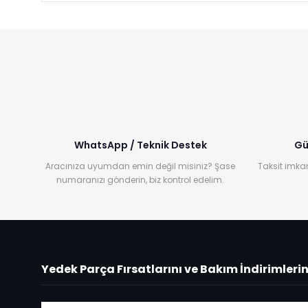
WhatsApp / Teknik Destek
Gü
Aracınıza uyumdan emin değil misiniz? Şase
Taksit imkan
numaranızı gönderin, biz kontrol edelim.
Yedek Parça Fırsatlarını ve Bakım İndirimleri