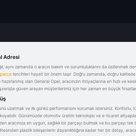
l Adresi
eğil, aynı zamanda o aracın bakım ve sorumluluklarını da üstlenmek d
 parça
tercihleri hayati bir önem taşır. Doğru zamanda, doğru kalitede s
le hazırlanmış olan General Opel, aracınızın ihtiyaçlarına en hızlı ve ke
alışverişte güven arayan müşterilerimiz için her zaman en büyük fırsatla
rüş
nü uzatmak ve ilk günkü performansını korumak istersiniz. Konforlu, lük
yabilir. Günümüzde otomotiv üretim teknolojisi ve e-ticaret altyapılar
en aracınıza en uygun, sağlıklı bir parçayı bulmak ve bu parçayı tek 
litesinden plastik bileşenlerin dayanıklılığına kadar her bir detay, a