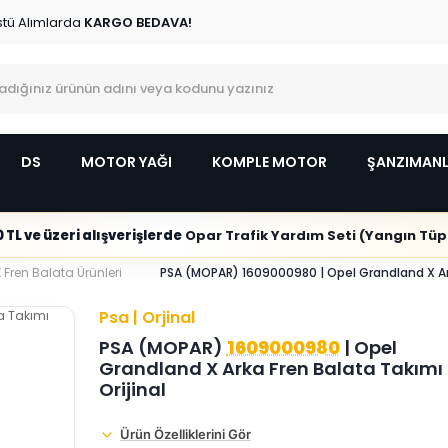
stü Alımlarda
KARGO BEDAVA!
DS
MOTOR YAĞI
KOMPLE MOTOR
ŞANZIMAN
 TL ve üzeri alışverişlerde
Opar Trafik Yardım Seti (Yangın Tüpl
Fren Balata Ürünleri
PSA (MOPAR) 1609000980 | Opel Grandland X Ark
Psa | Orjinal
PSA (MOPAR)
1609000980
| Opel
Grandland X Arka Fren Balata Takımı
Orijinal
Ürün Özelliklerini Gör