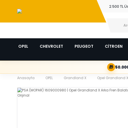
2.500 TL Ü
OPEL
CHEVROLET
PEUGEOT
CİTROEN
🎁
50.000
Anasayfa
OPEL
Grandland X
Opel Grandland X 