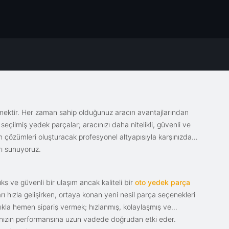
emektir. Her zaman sahip olduğunuz aracın avantajlarından
eçilmiş yedek parçalar; aracınızı daha nitelikli, güvenli ve
sin çözümleri oluşturacak profesyonel altyapısıyla karşınızda.
rı sunuyoruz.
s ve güvenli bir ulaşım ancak kaliteli bir
oto yedek parça
ı hızla gelişirken, ortaya konan yeni nesil parça seçenekleri
tıkla hemen sipariş vermek; hızlanmış, kolaylaşmış ve
racınızın performansına uzun vadede doğrudan etki eder.