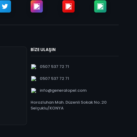
BİZE ULAŞIN
0507 537 72 71
0507 537 72 71
info@generalopel.com
Horozluhan Mah. Düzenli Sokak No.:20
Selçuklu/KONYA