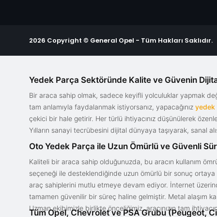
2026 Copyright © General Opel - Tüm Hakları Saklıdır.
Yedek Parça Sektöründe Kalite ve Güvenin Dijita
Bir araca sahip olmak, sadece keyifli yolculuklar yapmak d
tam anlamıyla faydalanmak istiyorsanız, yapacağınız
yedek
çekici bir hale getirir. Her türlü ihtiyacınız düşünülerek özen
Yılların sanayi tecrübesini dijital dünyaya taşıyarak, sanal 
Oto Yedek Parça ile Uzun Ömürlü ve Güvenli Sü
Kaliteli bir araca sahip olduğunuzda, bu aracın kullanım ömrü
seçeneği ile desteklendiğinde uzun ömürlü bir sonuç ortaya ko
araç sahiplerini mutlu etmeye devam ediyor. İnternet üzerind
tamamen güvenilir bir süreç haline gelmiştir. Metal alaşım ka
Uzman ekibimizle birlikte önceliğimiz, aracınızın tam ihtiyac
Tüm Opel, Chevrolet ve PSA Grubu (Peugeot, Ci