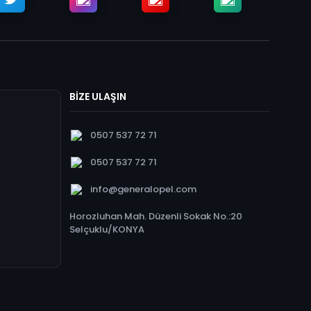
BİZE ULAŞIN
0507 537 72 71
0507 537 72 71
info@generalopel.com
Horozluhan Mah. Düzenli Sokak No.:20
Selçuklu/KONYA