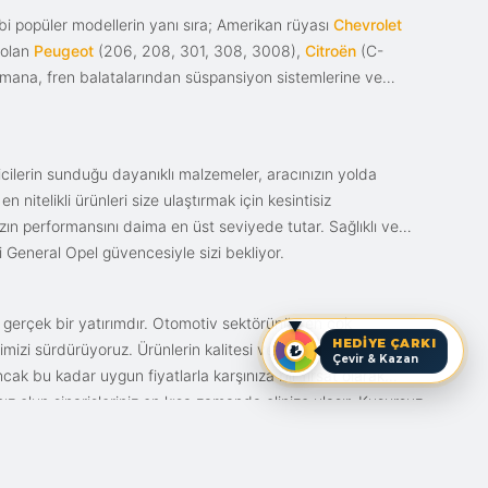
i popüler modellerin yanı sıra; Amerikan rüyası
Chevrolet
 olan
Peugeot
(206, 208, 301, 308, 3008),
Citroën
(C-
ımana, fren balatalarından süspansiyon sistemlerine ve
ticilerin sunduğu dayanıklı malzemeler, aracınızın yolda
itelikli ürünleri size ulaştırmak için kesintisiz
nızın performansını daima en üst seviyede tutar. Sağlıklı ve
i General Opel güvencesiyle sizi bekliyor.
n gerçek bir yatırımdır. Otomotiv sektörünün en çok
HEDİYE ÇARKI
mizi sürdürüyoruz. Ürünlerin kalitesi ve bunun fiyat karşılığı
Çevir & Kazan
ak bu kadar uygun fiyatlarla karşınıza bir fırsat olarak
anız olun siparişleriniz en kısa zamanda elinize ulaşır. Kusursuz
iz.