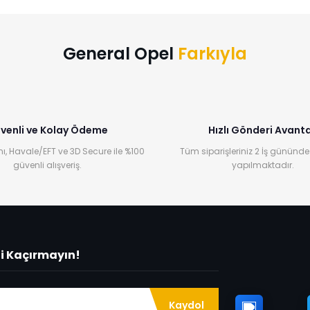
Yorum Yaz
General Opel
Farkıyla
venli ve Kolay Ödeme
Hızlı Gönderi Avanta
ı, Havale/EFT ve 3D Secure ile %100
Tüm siparişleriniz 2 İş gününde
güvenli alışveriş.
yapılmaktadır.
ni Kaçırmayın!
Kaydol