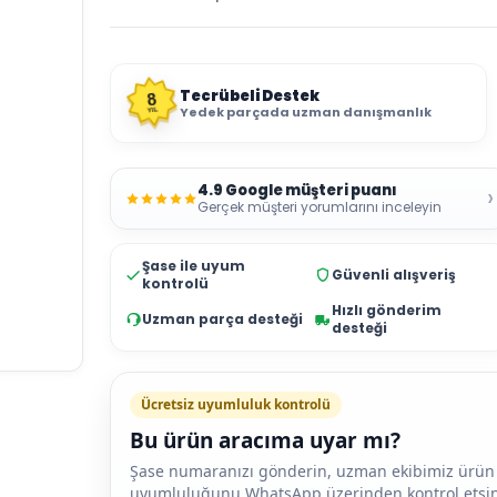
Tecrübeli Destek
8
Yedek parçada uzman danışmanlık
YIL
4.9 Google müşteri puanı
›
Gerçek müşteri yorumlarını inceleyin
Şase ile uyum
Güvenli alışveriş
kontrolü
Hızlı gönderim
Uzman parça desteği
desteği
Ücretsiz uyumluluk kontrolü
Bu ürün aracıma uyar mı?
Şase numaranızı gönderin, uzman ekibimiz ürün
uyumluluğunu WhatsApp üzerinden kontrol etsin