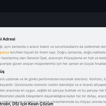
l Adresi
eğil, aynı zamanda o aracın bakım ve sorumluluklarını da üstlenmek d
 parça
tercihleri hayati bir önem taşır. Doğru zamanda, doğru kalitede s
le hazırlanmış olan General Opel, aracınızın ihtiyaçlarına en hızlı ve ke
alışverişte güven arayan müşterilerimiz için her zaman en büyük fırsatla
rüş
nü uzatmak ve ilk günkü performansını korumak istersiniz. Konforlu, lük
yabilir. Günümüzde otomotiv üretim teknolojisi ve e-ticaret altyapılar
en aracınıza en uygun, sağlıklı bir parçayı bulmak ve bu parçayı tek 
litesinden plastik bileşenlerin dayanıklılığına kadar her bir detay, a
ını belirlemek ve modern e-ticaret yöntemlerimizle bu ihtiyacı anında ka
troën, DS) İçin Kesin Çözüm