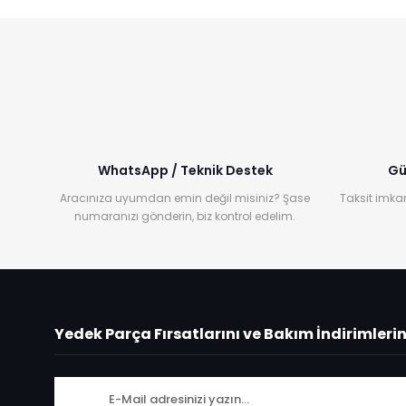
WhatsApp / Teknik Destek
Gü
Aracınıza uyumdan emin değil misiniz? Şase
Taksit imkan
numaranızı gönderin, biz kontrol edelim.
Yedek Parça Fırsatlarını ve Bakım İndirimleri