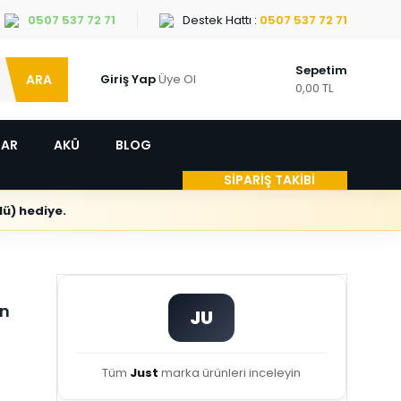
0507 537 72 71
Destek Hattı :
0507 537 72 71
Sepetim
ARA
Giriş Yap
Üye Ol
0,00 TL
LAR
AKÜ
BLOG
SİPARİŞ TAKİBİ
ü) hediye.
an
JU
Tüm
Just
marka ürünleri inceleyin