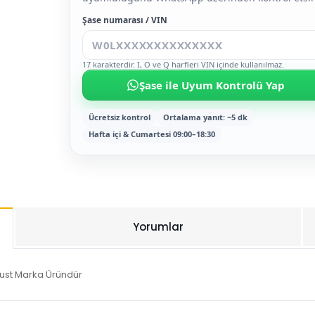
Şase numarası / VIN
17 karakterdir. I, O ve Q harfleri VIN içinde kullanılmaz.
Şase ile Uyum Kontrolü Yap
Ücretsiz kontrol
Ortalama yanıt: ~5 dk
Hafta içi & Cumartesi 09:00–18:30
Yorumlar
Just Marka Üründür
Bu ürüne ilk yorumu siz yapın!