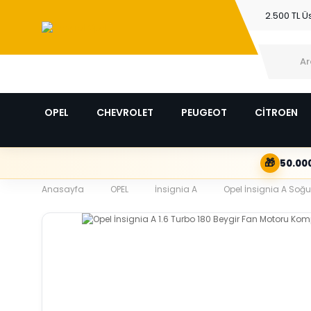
2.500 TL Ü
OPEL
CHEVROLET
PEUGEOT
CİTROEN
🎁
50.000
Anasayfa
OPEL
İnsignia A
Opel İnsignia A Soğu