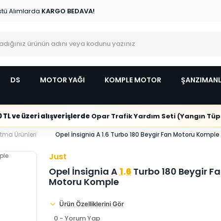
stü Alımlarda
KARGO BEDAVA!
DS
MOTOR YAĞI
KOMPLE MOTOR
ŞANZIMAN
 TL ve üzeri alışverişlerde
Opar Trafik Yardım Seti (Yangın Tüpl
tma Ürünleri
Opel İnsignia A 1.6 Turbo 180 Beygir Fan Motoru Komple
Just
Opel İnsignia A
1.6
Turbo 180 Beygir F
Motoru Komple
Ürün Özelliklerini Gör
0 - Yorum Yap