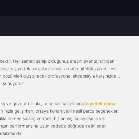
emektir. Her zaman sahip olduğunuz aracın avantajlarından
eçilmiş yedek parçalar; aracınızı daha nitelikli, güvenli ve
sin çözümleri oluşturacak profesyonel altyapısıyla karşınızda.
rı sunuyoruz.
s ve güvenli bir ulaşım ancak kaliteli bir
oto yedek parça
ı hızla gelişirken, ortaya konan yeni nesil parça seçenekleri
tıkla hemen sipariş vermek; hızlanmış, kolaylaşmış ve
racınızın performansına uzun vadede doğrudan etki eder.
rşılamaktır.