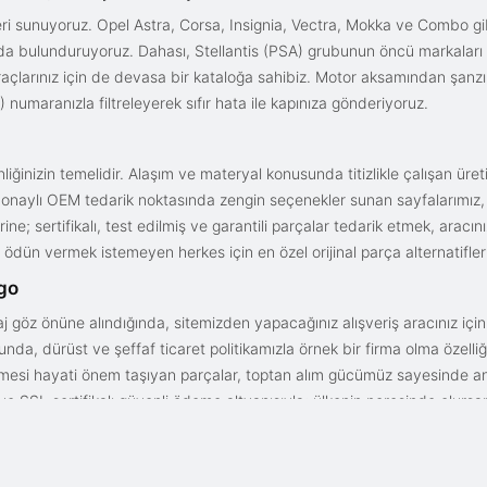
i sunuyoruz. Opel Astra, Corsa, Insignia, Vectra, Mokka ve Combo gib
ızda bulunduruyoruz. Dahası, Stellantis (PSA) grubunun öncü markaları
açlarınız için de devasa bir kataloğa sahibiz. Motor aksamından şanz
 numaranızla filtreleyerek sıfır hata ile kapınıza gönderiyoruz.
iğinizin temelidir. Alaşım ve materyal konusunda titizlikle çalışan üre
onaylı OEM tedarik noktasında zengin seçenekler sunan sayfalarımız, en n
ne; sertifikalı, test edilmiş ve garantili parçalar tedarik etmek, aracı
ödün vermek istemeyen herkes için en özel orijinal parça alternatifler
rgo
aj göz önüne alındığında, sitemizden yapacağınız alışveriş aracınız içi
da, dürüst ve şeffaf ticaret politikamızla örnek bir firma olma özelliği
işmesi hayati önem taşıyan parçalar, toptan alım gücümüz sayesinde anc
arı ve SSL sertifikalı güvenli ödeme altyapısıyla; ülkenin neresinde olurs
gun fiyat avantajıyla parça kalitesini birleştirmek için doğru yerdesin