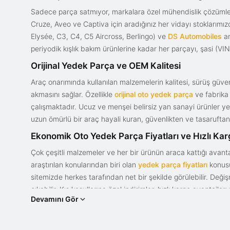
Sadece parça satmıyor, markalara özel mühendislik çözümler
Cruze, Aveo ve Captiva için aradığınız her vidayı stoklarım
Elysée, C3, C4, C5 Aircross, Berlingo) ve
DS Automobiles
ar
periyodik kışlık bakım ürünlerine kadar her parçayı, şasi (VIN)
Orijinal Yedek Parça ve OEM Kalitesi
Araç onarımında kullanılan malzemelerin kalitesi, sürüş güvenl
akmasını sağlar. Özellikle
orijinal oto yedek parça
ve fabrika 
çalışmaktadır. Ucuz ve menşei belirsiz yan sanayi ürünler yeri
uzun ömürlü bir araç hayali kuran, güvenlikten ve tasaruftan 
Ekonomik Oto Yedek Parça Fiyatları ve Hızlı Ka
Çok çeşitli malzemeler ve her bir ürünün araca kattığı avant
araştırılan konularından biri olan
yedek parça fiyatları
konusun
sitemizde herkes tarafından net bir şekilde görülebilir. Değ
çıkabilir. Kış koşullarına özel indirimler, hızlı kargo avantajl
Devamını Gör
bir tasarım ve güce sahip olan aracınızın değerini korumak, uy