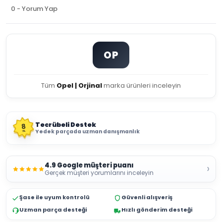
0 - Yorum Yap
OP
Tüm
Opel | Orjinal
marka ürünleri inceleyin
Tecrübeli Destek
8
Yedek parçada uzman danışmanlık
YIL
4.9 Google müşteri puanı
›
Gerçek müşteri yorumlarını inceleyin
Şase ile uyum kontrolü
Güvenli alışveriş
Uzman parça desteği
Hızlı gönderim desteği