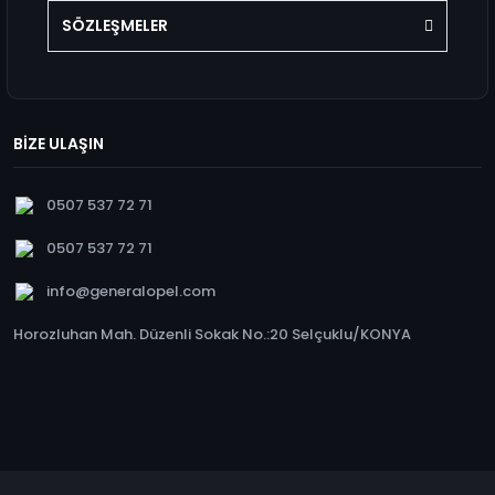
SÖZLEŞMELER
BİZE ULAŞIN
0507 537 72 71
0507 537 72 71
info@generalopel.com
Horozluhan Mah. Düzenli Sokak No.:20 Selçuklu/KONYA