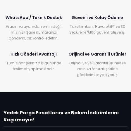
WhatsApp / Teknik Destek
Güvenli ve Kolay Ödeme
Aracınıza uyumdan emin değil
Taksit imkanı, Havale/EFT ve 3D
misiniz? Şase numaranızı
Secure ile %100 güvenli alışveriş.
gönderin, biz kontrol edelim.
Hızlı Gönderi Avantajı
Orijinal ve Garantili Ürünler
Tüm siparişleriniz 2 İş gününde
Orijinal ve ve Garantili ürünler ile
teslimat yapılmaktadır.
adınıza faturalı şekilde
gönderimler yapıyoruz.
Yedek Parça Fırsatlarını ve Bakım İndirimlerini
Kaçırmayın!