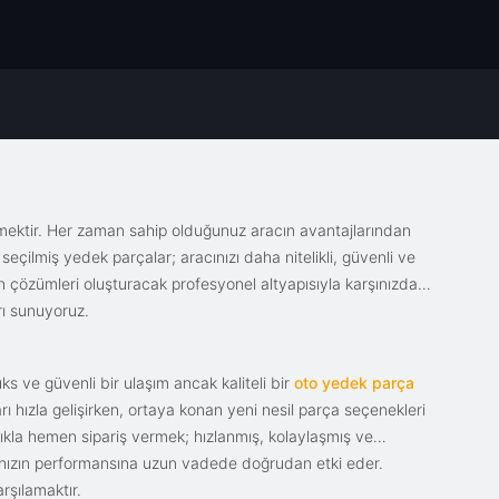
emektir. Her zaman sahip olduğunuz aracın avantajlarından
eçilmiş yedek parçalar; aracınızı daha nitelikli, güvenli ve
sin çözümleri oluşturacak profesyonel altyapısıyla karşınızda.
rı sunuyoruz.
s ve güvenli bir ulaşım ancak kaliteli bir
oto yedek parça
ı hızla gelişirken, ortaya konan yeni nesil parça seçenekleri
tıkla hemen sipariş vermek; hızlanmış, kolaylaşmış ve
racınızın performansına uzun vadede doğrudan etki eder.
rşılamaktır.