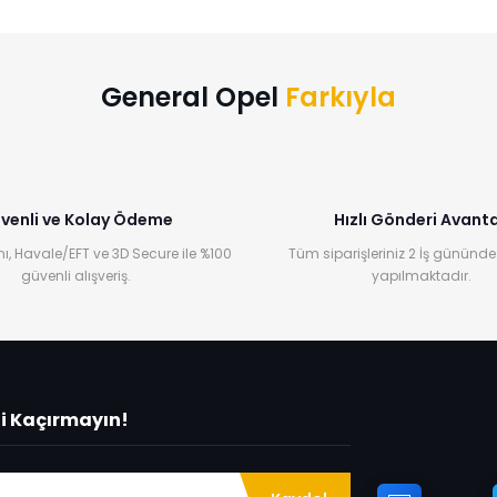
Bu ürüne ilk yorumu siz yapın!
Yorum Yaz
General Opel
Farkıyla
venli ve Kolay Ödeme
Hızlı Gönderi Avanta
ı, Havale/EFT ve 3D Secure ile %100
Tüm siparişleriniz 2 İş gününde
güvenli alışveriş.
yapılmaktadır.
ni Kaçırmayın!