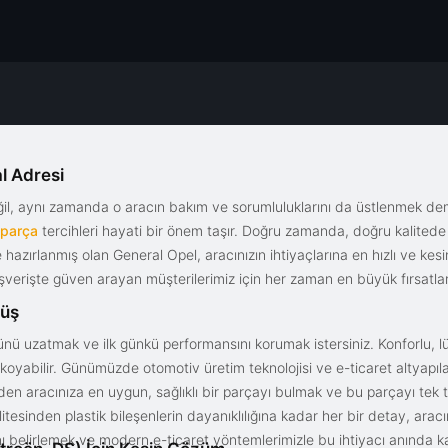
l Adresi
eğil, aynı zamanda o aracın bakım ve sorumluluklarını da üstlenmek d
 parça
tercihleri hayati bir önem taşır. Doğru zamanda, doğru kalitede s
le hazırlanmış olan General Opel, aracınızın ihtiyaçlarına en hızlı ve ke
alışverişte güven arayan müşterilerimiz için her zaman en büyük fırsatla
rüş
nü uzatmak ve ilk günkü performansını korumak istersiniz. Konforlu, lük
yabilir. Günümüzde otomotiv üretim teknolojisi ve e-ticaret altyapılar
en aracınıza en uygun, sağlıklı bir parçayı bulmak ve bu parçayı tek 
litesinden plastik bileşenlerin dayanıklılığına kadar her bir detay, a
ını belirlemek ve modern e-ticaret yöntemlerimizle bu ihtiyacı anında ka