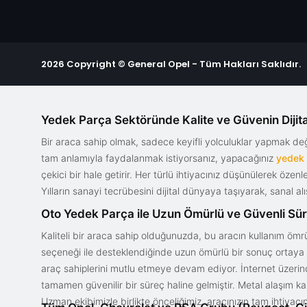
2026 Copyright © General Opel - Tüm Hakları Saklıdır.
Yedek Parça Sektöründe Kalite ve Güvenin Dijita
Bir araca sahip olmak, sadece keyifli yolculuklar yapmak d
tam anlamıyla faydalanmak istiyorsanız, yapacağınız
yedek
çekici bir hale getirir. Her türlü ihtiyacınız düşünülerek özen
Yılların sanayi tecrübesini dijital dünyaya taşıyarak, sanal 
Oto Yedek Parça ile Uzun Ömürlü ve Güvenli Sü
Kaliteli bir araca sahip olduğunuzda, bu aracın kullanım ömrü
seçeneği ile desteklendiğinde uzun ömürlü bir sonuç ortaya ko
araç sahiplerini mutlu etmeye devam ediyor. İnternet üzerind
tamamen güvenilir bir süreç haline gelmiştir. Metal alaşım ka
Uzman ekibimizle birlikte önceliğimiz, aracınızın tam ihtiyac