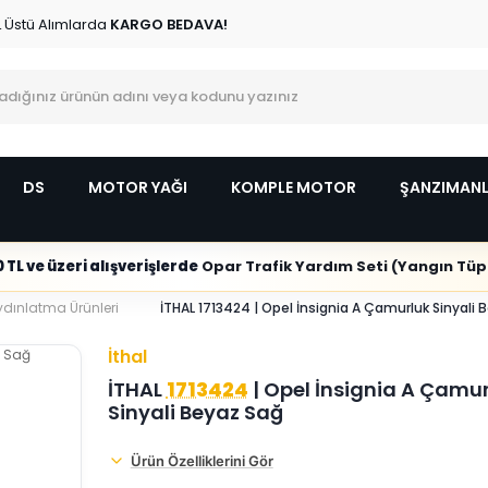
L Üstü Alımlarda
KARGO BEDAVA!
DS
MOTOR YAĞI
KOMPLE MOTOR
ŞANZIMAN
 TL ve üzeri alışverişlerde
Opar Trafik Yardım Seti (Yangın Tüpl
Aydınlatma Ürünleri
İTHAL 1713424 | Opel İnsignia A Çamurluk Sinyali 
İthal
İTHAL
1713424
| Opel İnsignia A Çamur
Sinyali Beyaz Sağ
Ürün Özelliklerini Gör