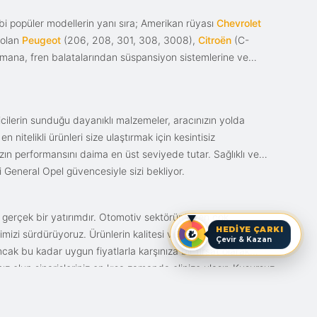
i popüler modellerin yanı sıra; Amerikan rüyası
Chevrolet
 olan
Peugeot
(206, 208, 301, 308, 3008),
Citroën
(C-
ımana, fren balatalarından süspansiyon sistemlerine ve
ticilerin sunduğu dayanıklı malzemeler, aracınızın yolda
itelikli ürünleri size ulaştırmak için kesintisiz
nızın performansını daima en üst seviyede tutar. Sağlıklı ve
i General Opel güvencesiyle sizi bekliyor.
n gerçek bir yatırımdır. Otomotiv sektörünün en çok
HEDİYE ÇARKI
mizi sürdürüyoruz. Ürünlerin kalitesi ve bunun fiyat karşılığı
Çevir & Kazan
ak bu kadar uygun fiyatlarla karşınıza bir fırsat olarak
anız olun siparişleriniz en kısa zamanda elinize ulaşır. Kusursuz
iz.