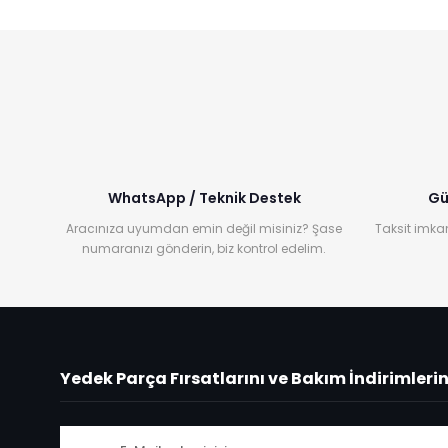
WhatsApp / Teknik Destek
Gü
Aracınıza uyumdan emin değil misiniz? Şase
Taksit imkan
numaranızı gönderin, biz kontrol edelim.
Yedek Parça Fırsatlarını ve Bakım İndirimleri