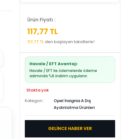
Ürün Fiyatı :
117,77 TL
117,77 TL
den başlayan taksitlerle!
Havale / EFT Avantajı
Havale / EFT ile ödemelerde ödeme
adımında %6 indirim uygulanır.
Stokta yok
Kategori
Opel İnsignia A Dış
Aydınlatma Ürünleri
GELİNCE HABER VER