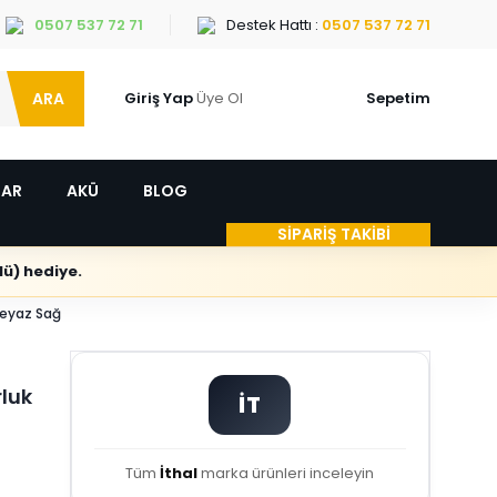
0507 537 72 71
Destek Hattı :
0507 537 72 71
ARA
Giriş Yap
Üye Ol
Sepetim
LAR
AKÜ
BLOG
SİPARİŞ TAKİBİ
ü) hediye.
Beyaz Sağ
luk
İT
Tüm
İthal
marka ürünleri inceleyin