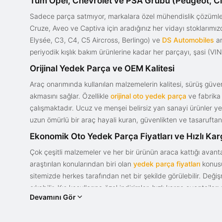
Tüm Opel, Chevrolet ve PSA Grubu (Peugeot, Ci
Sadece parça satmıyor, markalara özel mühendislik çözümler
Cruze, Aveo ve Captiva için aradığınız her vidayı stoklarım
Elysée, C3, C4, C5 Aircross, Berlingo) ve
DS Automobiles
ar
periyodik kışlık bakım ürünlerine kadar her parçayı, şasi (VIN)
Orijinal Yedek Parça ve OEM Kalitesi
Araç onarımında kullanılan malzemelerin kalitesi, sürüş güvenl
akmasını sağlar. Özellikle
orijinal oto yedek parça
ve fabrika 
çalışmaktadır. Ucuz ve menşei belirsiz yan sanayi ürünler yeri
uzun ömürlü bir araç hayali kuran, güvenlikten ve tasaruftan 
Ekonomik Oto Yedek Parça Fiyatları ve Hızlı Ka
Çok çeşitli malzemeler ve her bir ürünün araca kattığı avant
araştırılan konularından biri olan
yedek parça fiyatları
konusun
sitemizde herkes tarafından net bir şekilde görülebilir. Değ
çıkabilir. Kış koşullarına özel indirimler, hızlı kargo avantajl
Devamını Gör
bir tasarım ve güce sahip olan aracınızın değerini korumak, uy