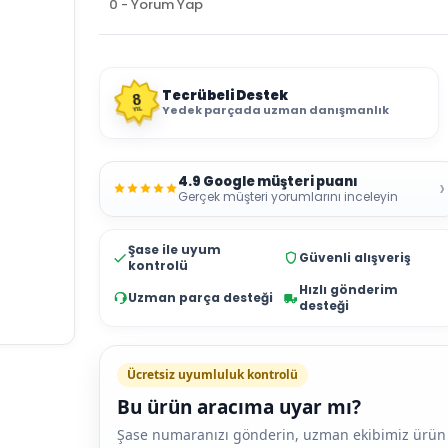
0 - Yorum Yap
Tecrübeli Destek
8
Yedek parçada uzman danışmanlık
YIL
4.9 Google müşteri puanı
›
Gerçek müşteri yorumlarını inceleyin
Şase ile uyum
Güvenli alışveriş
kontrolü
Hızlı gönderim
Uzman parça desteği
desteği
Ücretsiz uyumluluk kontrolü
Bu ürün aracıma uyar mı?
Şase numaranızı gönderin, uzman ekibimiz ürün