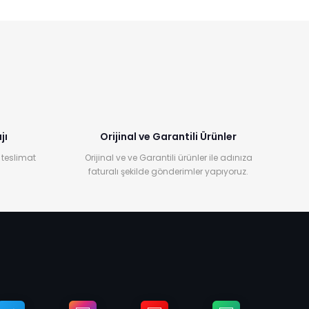
jı
Orijinal ve Garantili Ürünler
 teslimat
Orijinal ve ve Garantili ürünler ile adınıza
faturalı şekilde gönderimler yapıyoruz.