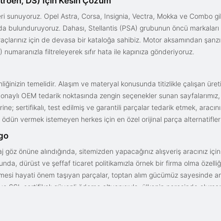
troën, DS) İçin Kesin Çözüm
i sunuyoruz. Opel Astra, Corsa, Insignia, Vectra, Mokka ve Combo gib
ızda bulunduruyoruz. Dahası, Stellantis (PSA) grubunun öncü markaları
açlarınız için de devasa bir kataloğa sahibiz. Motor aksamından şanz
 numaranızla filtreleyerek sıfır hata ile kapınıza gönderiyoruz.
iğinizin temelidir. Alaşım ve materyal konusunda titizlikle çalışan üre
onaylı OEM tedarik noktasında zengin seçenekler sunan sayfalarımız, en n
ne; sertifikalı, test edilmiş ve garantili parçalar tedarik etmek, aracı
ödün vermek istemeyen herkes için en özel orijinal parça alternatifler
rgo
aj göz önüne alındığında, sitemizden yapacağınız alışveriş aracınız içi
da, dürüst ve şeffaf ticaret politikamızla örnek bir firma olma özelliği
işmesi hayati önem taşıyan parçalar, toptan alım gücümüz sayesinde anc
arı ve SSL sertifikalı güvenli ödeme altyapısıyla; ülkenin neresinde olurs
gun fiyat avantajıyla parça kalitesini birleştirmek için doğru yerdesin