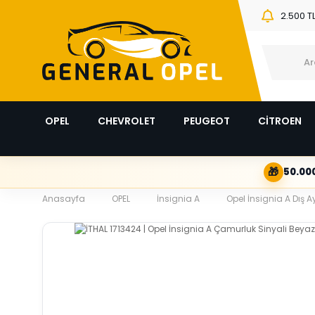
2.500 T
OPEL
CHEVROLET
PEUGEOT
CİTROEN
🎁
50.000
Anasayfa
OPEL
İnsignia A
Opel İnsignia A Dış 