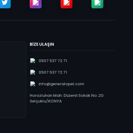
BİZE ULAŞIN
0507 537 72 71
0507 537 72 71
info@generalopel.com
Horozluhan Mah. Düzenli Sokak No.:20
Selçuklu/KONYA