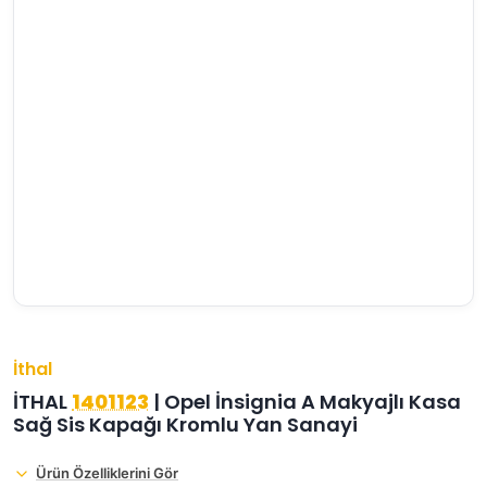
›
›
›
O
C
P
Beni
Şifremi
CHEVROLET
OPEL
PEUGEOT
hatırla
unuttum
Giriş Yap
›
›
›
M
C
D
Yeni Hesap
MOTOR
CİTROEN
DS
Oluştur
YAĞI
›
›
›
K
Ş
A
KOMPLE
ŞANZIMANLAR
AKÜ
MOTOR
İthal
İTHAL
1401123
| Opel İnsignia A Makyajlı Kasa
Sağ Sis Kapağı Kromlu Yan Sanayi
Ürün Özelliklerini Gör