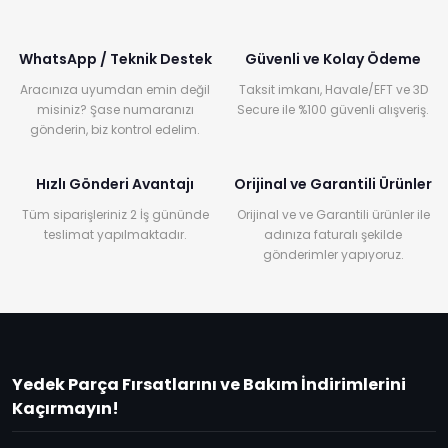
WhatsApp / Teknik Destek
Güvenli ve Kolay Ödeme
Aracınıza uyumdan emin değil
Taksit imkanı, Havale/EFT ve 3D
misiniz? Şase numaranızı
Secure ile %100 güvenli alışveriş.
gönderin, biz kontrol edelim.
Hızlı Gönderi Avantajı
Orijinal ve Garantili Ürünler
Tüm siparişleriniz 2 İş gününde
Orijinal ve ve Garantili ürünler ile
teslimat yapılmaktadır.
adınıza faturalı şekilde
gönderimler yapıyoruz.
Yedek Parça Fırsatlarını ve Bakım İndirimlerini
Kaçırmayın!