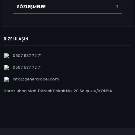
SÖZLEŞMELER
BİZE ULAŞIN
0507 537 72 71
0507 537 72 71
info@generalopel.com
Horozluhan Mah. Düzenli Sokak No.:20 Selçuklu/KONYA