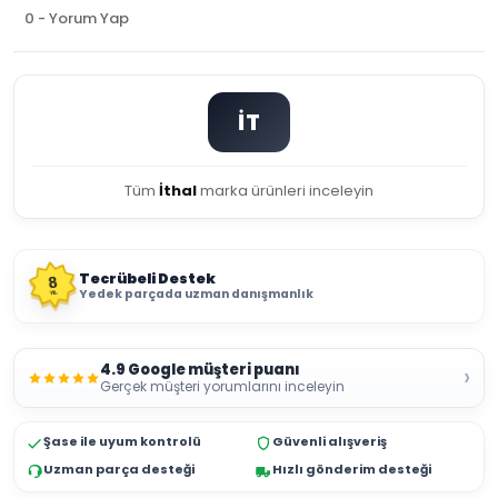
0 - Yorum Yap
İT
Tüm
İthal
marka ürünleri inceleyin
Tecrübeli Destek
8
Yedek parçada uzman danışmanlık
YIL
4.9 Google müşteri puanı
›
Gerçek müşteri yorumlarını inceleyin
Şase ile uyum kontrolü
Güvenli alışveriş
Uzman parça desteği
Hızlı gönderim desteği