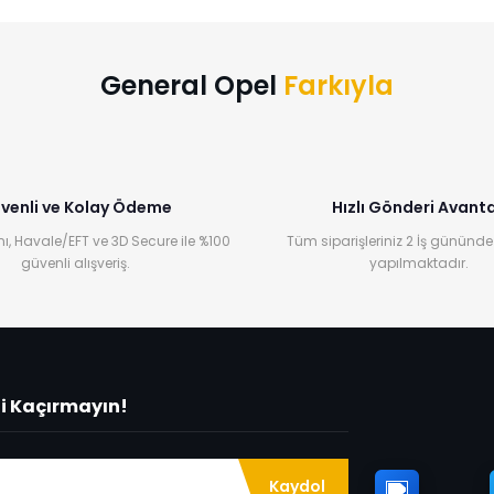
Yorum Yaz
General Opel
Farkıyla
venli ve Kolay Ödeme
Hızlı Gönderi Avanta
ı, Havale/EFT ve 3D Secure ile %100
Tüm siparişleriniz 2 İş gününde
güvenli alışveriş.
yapılmaktadır.
ni Kaçırmayın!
Kaydol