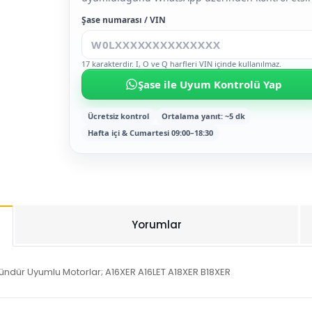
Şase numarası / VIN
17 karakterdir. I, O ve Q harfleri VIN içinde kullanılmaz.
Şase ile Uyum Kontrolü Yap
Ücretsiz kontrol
Ortalama yanıt: ~5 dk
Hafta içi & Cumartesi 09:00–18:30
Yorumlar
ründür Uyumlu Motorlar; A16XER A16LET A18XER B18XER
Bu ürüne ilk yorumu siz yapın!