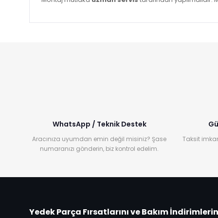
WhatsApp / Teknik Destek
Gü
Aracınıza uyumdan emin değil misiniz? Şase
Taksit imkan
numaranızı gönderin, biz kontrol edelim.
Yedek Parça Fırsatlarını ve Bakım İndirimleri