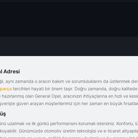
l Adresi
eğil, aynı zamanda o aracın bakım ve sorumluluklarını da üstlenmek d
 parça
tercihleri hayati bir önem taşır. Doğru zamanda, doğru kalitede s
le hazırlanmış olan General Opel, aracınızın ihtiyaçlarına en hızlı ve ke
alışverişte güven arayan müşterilerimiz için her zaman en büyük fırsatla
rüş
nü uzatmak ve ilk günkü performansını korumak istersiniz. Konforlu, lük
yabilir. Günümüzde otomotiv üretim teknolojisi ve e-ticaret altyapılar