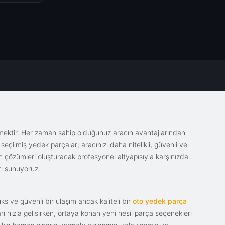
emektir. Her zaman sahip olduğunuz aracın avantajlarından
eçilmiş yedek parçalar; aracınızı daha nitelikli, güvenli ve
sin çözümleri oluşturacak profesyonel altyapısıyla karşınızda.
rı sunuyoruz.
s ve güvenli bir ulaşım ancak kaliteli bir
oto yedek parça
ı hızla gelişirken, ortaya konan yeni nesil parça seçenekleri