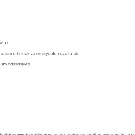
odu)
ansını artırmak ve emisyonları azaltmak
lçüm hassasiyeti
ontaj sırasında bağlantı soketleri kontrol edilmeli ve eski sensör ile 