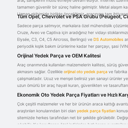
araç sahiplerini mutlu etmeye devam ediyor. İnternet üzerind
tamamen güvenilir bir süreç haline gelmiştir. Metal alaşım ka
Uzman ekibimizle birlikte önceliğimiz, aracınızın tam ihtiyac
Tüm Opel, Chevrolet ve PSA Grubu (Peugeot, Ci
Sadece parça satmıyor, markalara özel mühendislik çözümler
Cruze, Aveo ve Captiva için aradığınız her vidayı stoklarım
Elysée, C3, C4, C5 Aircross, Berlingo) ve
DS Automobiles
ar
periyodik kışlık bakım ürünlerine kadar her parçayı, şasi (VIN)
Orijinal Yedek Parça ve OEM Kalitesi
Araç onarımında kullanılan malzemelerin kalitesi, sürüş güvenl
akmasını sağlar. Özellikle
orijinal oto yedek parça
ve fabrika 
çalışmaktadır. Ucuz ve menşei belirsiz yan sanayi ürünler yeri
uzun ömürlü bir araç hayali kuran, güvenlikten ve tasaruftan 
Ekonomik Oto Yedek Parça Fiyatları ve Hızlı Ka
Çok çeşitli malzemeler ve her bir ürünün araca kattığı avant
araştırılan konularından biri olan
yedek parça fiyatları
konusun
sitemizde herkes tarafından net bir şekilde görülebilir. Değ
çıkabilir. Kış koşullarına özel indirimler, hızlı kargo avantajl