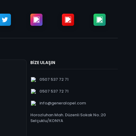
BİZE ULAŞIN
0507 537 72 71
0507 537 72 71
info@generalopel.com
Horozluhan Mah. Düzenli Sokak No.:20
Selçuklu/KONYA