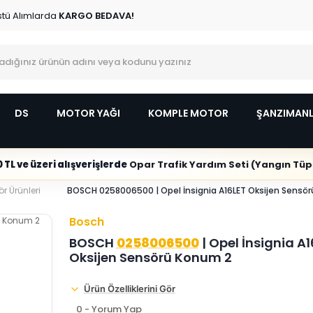
stü Alımlarda
KARGO BEDAVA!
DS
MOTOR YAĞI
KOMPLE MOTOR
ŞANZIMAN
 TL ve üzeri alışverişlerde
Opar Trafik Yardım Seti (Yangın Tüpl
r Ürünleri
BOSCH 0258006500 | Opel İnsignia A16LET Oksijen Sensö
Bosch
BOSCH
0258006500
| Opel İnsignia A
Oksijen Sensörü Konum 2
Ürün Özelliklerini Gör
0 - Yorum Yap