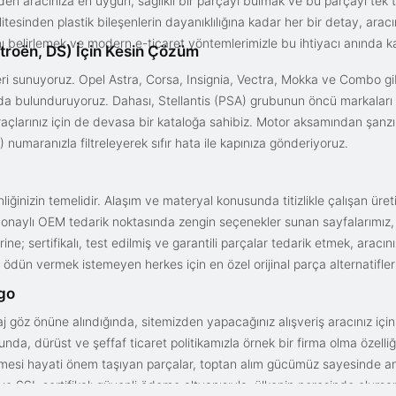
en aracınıza en uygun, sağlıklı bir parçayı bulmak ve bu parçayı tek 
litesinden plastik bileşenlerin dayanıklılığına kadar her bir detay, a
ını belirlemek ve modern e-ticaret yöntemlerimizle bu ihtiyacı anında ka
troën, DS) İçin Kesin Çözüm
i sunuyoruz. Opel Astra, Corsa, Insignia, Vectra, Mokka ve Combo gib
ızda bulunduruyoruz. Dahası, Stellantis (PSA) grubunun öncü markaları
açlarınız için de devasa bir kataloğa sahibiz. Motor aksamından şanz
 numaranızla filtreleyerek sıfır hata ile kapınıza gönderiyoruz.
iğinizin temelidir. Alaşım ve materyal konusunda titizlikle çalışan üre
onaylı OEM tedarik noktasında zengin seçenekler sunan sayfalarımız, en n
ne; sertifikalı, test edilmiş ve garantili parçalar tedarik etmek, aracı
ödün vermek istemeyen herkes için en özel orijinal parça alternatifler
rgo
aj göz önüne alındığında, sitemizden yapacağınız alışveriş aracınız içi
da, dürüst ve şeffaf ticaret politikamızla örnek bir firma olma özelliği
işmesi hayati önem taşıyan parçalar, toptan alım gücümüz sayesinde anc
arı ve SSL sertifikalı güvenli ödeme altyapısıyla; ülkenin neresinde olurs