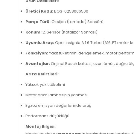
Ürün Özellikleri:
Üretici Kodu:
BOS-0258006500
Parça Türü:
Oksijen (Lambda) Sensörü
Konum:
2. Sensör (Katalizör Sonrası)
Uyumlu Araç:
Opel İnsignia A 1.6 Turbo (A16LET motor k
Fonksiyon:
Yakıt tüketimini dengelemek, motor perform
Avantajlar:
Orijinal Bosch kalitesi, uzun ömür, doğru ö
Arıza Belirtileri:
Yüksek yakıt tüketimi
Motor arıza lambasının yanması
Egzoz emisyon değerlerinde artış
Performans düşüklüğü
Montaj Bilgisi:
Montaj mutlaka
uzman servis
tarafından yapılmalıdır. M