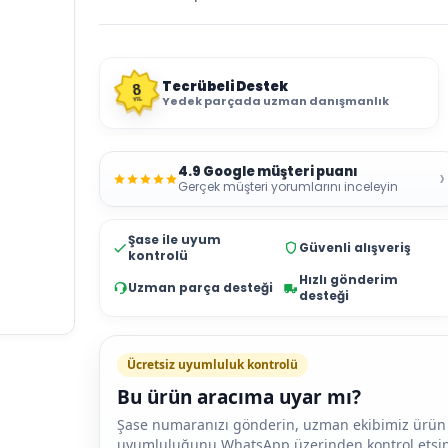
Tecrübeli Destek
8
Yedek parçada uzman danışmanlık
YIL
4.9 Google müşteri puanı
›
Gerçek müşteri yorumlarını inceleyin
Şase ile uyum
Güvenli alışveriş
kontrolü
Hızlı gönderim
Uzman parça desteği
desteği
Ücretsiz uyumluluk kontrolü
Bu ürün aracıma uyar mı?
Şase numaranızı gönderin, uzman ekibimiz ürün
uyumluluğunu WhatsApp üzerinden kontrol etsin