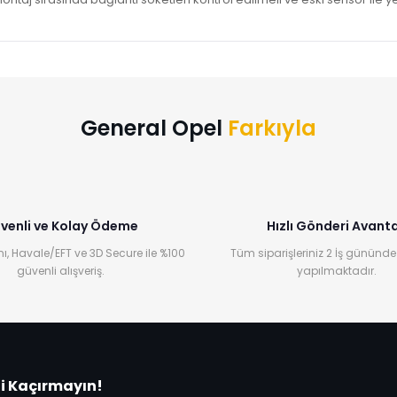
Bu ürüne ilk yorumu siz yapın!
Yorum Yaz
General Opel
Farkıyla
venli ve Kolay Ödeme
Hızlı Gönderi Avanta
ı, Havale/EFT ve 3D Secure ile %100
Tüm siparişleriniz 2 İş gününde
güvenli alışveriş.
yapılmaktadır.
ni Kaçırmayın!