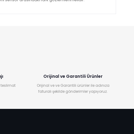
jı
Orijinal ve Garantili Ürünler
 teslimat
Orijinal ve ve Garantili ürünler ile adınıza
faturalı şekilde gönderimler yapıyoruz.