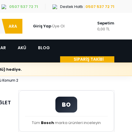
0507 537 72 71
Destek Hattı :
0507 537 72 71
Sepetim
ARA
Giriş Yap
Üye Ol
0,00 TL
LAR
AKÜ
BLOG
SİPARİŞ TAKİBİ
ü) hediye.
rü Konum 2
16LET
BO
Tüm
Bosch
marka ürünleri inceleyin