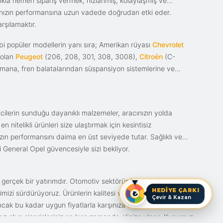
tıkla hemen sipariş vermek; hızlanmış, kolaylaşmış ve
racınızın performansına uzun vadede doğrudan etki eder.
rşılamaktır.
i popüler modellerin yanı sıra; Amerikan rüyası
Chevrolet
 olan
Peugeot
(206, 208, 301, 308, 3008),
Citroën
(C-
ımana, fren balatalarından süspansiyon sistemlerine ve
ticilerin sunduğu dayanıklı malzemeler, aracınızın yolda
itelikli ürünleri size ulaştırmak için kesintisiz
nızın performansını daima en üst seviyede tutar. Sağlıklı ve
i General Opel güvencesiyle sizi bekliyor.
n gerçek bir yatırımdır. Otomotiv sektörünün en çok
HEDİYE ÇARKI
mizi sürdürüyoruz. Ürünlerin kalitesi ve bunun fiyat karşılığı
Çevir & Kazan
ak bu kadar uygun fiyatlarla karşınıza bir fırsat olarak
anız olun siparişleriniz en kısa zamanda elinize ulaşır. Kusursuz