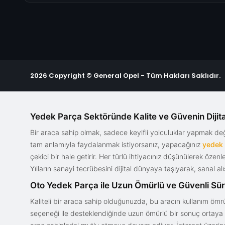
2026 Copyright © General Opel - Tüm Hakları Saklıdır.
Yedek Parça Sektöründe Kalite ve Güvenin Dijita
Bir araca sahip olmak, sadece keyifli yolculuklar yapmak d
tam anlamıyla faydalanmak istiyorsanız, yapacağınız
yedek
çekici bir hale getirir. Her türlü ihtiyacınız düşünülerek özen
Yılların sanayi tecrübesini dijital dünyaya taşıyarak, sanal 
Oto Yedek Parça ile Uzun Ömürlü ve Güvenli Sü
Kaliteli bir araca sahip olduğunuzda, bu aracın kullanım ömrü
seçeneği ile desteklendiğinde uzun ömürlü bir sonuç ortaya ko