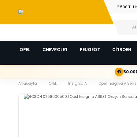
2.500 TL Ü
OPEL
CHEVROLET
PEUGEOT
CİTROEN
🎁
50.000
Anasayfa
OPEL
İnsignia A
Opel İnsignia A Sensö