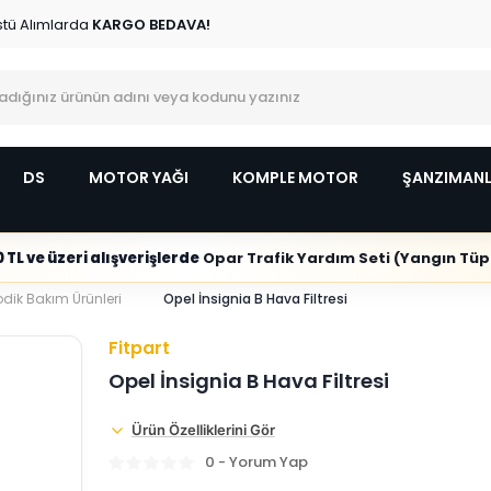
stü Alımlarda
KARGO BEDAVA!
DS
MOTOR YAĞI
KOMPLE MOTOR
ŞANZIMAN
 TL ve üzeri alışverişlerde
Opar Trafik Yardım Seti (Yangın Tüpl
odik Bakım Ürünleri
Opel İnsignia B Hava Filtresi
Fitpart
Opel İnsignia B Hava Filtresi
Ürün Özelliklerini Gör
0 - Yorum Yap