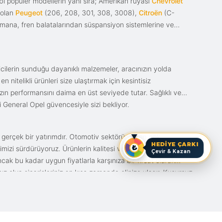
i popüler modellerin yanı sıra; Amerikan rüyası
Chevrolet
 olan
Peugeot
(206, 208, 301, 308, 3008),
Citroën
(C-
ımana, fren balatalarından süspansiyon sistemlerine ve
ticilerin sunduğu dayanıklı malzemeler, aracınızın yolda
itelikli ürünleri size ulaştırmak için kesintisiz
nızın performansını daima en üst seviyede tutar. Sağlıklı ve
i General Opel güvencesiyle sizi bekliyor.
n gerçek bir yatırımdır. Otomotiv sektörünün en çok
HEDİYE ÇARKI
mizi sürdürüyoruz. Ürünlerin kalitesi ve bunun fiyat karşılığı
Çevir & Kazan
ak bu kadar uygun fiyatlarla karşınıza bir fırsat olarak
anız olun siparişleriniz en kısa zamanda elinize ulaşır. Kusursuz
iz.