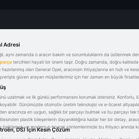
l Adresi
eğil, aynı zamanda o aracın bakım ve sorumluluklarını da üstlenmek d
 parça
tercihleri hayati bir önem taşır. Doğru zamanda, doğru kalitede s
le hazırlanmış olan General Opel, aracınızın ihtiyaçlarına en hızlı ve ke
alışverişte güven arayan müşterilerimiz için her zaman en büyük fırsatla
rüş
nü uzatmak ve ilk günkü performansını korumak istersiniz. Konforlu, lük
yabilir. Günümüzde otomotiv üretim teknolojisi ve e-ticaret altyapılar
en aracınıza en uygun, sağlıklı bir parçayı bulmak ve bu parçayı tek 
litesinden plastik bileşenlerin dayanıklılığına kadar her bir detay, a
ını belirlemek ve modern e-ticaret yöntemlerimizle bu ihtiyacı anında ka
troën, DS) İçin Kesin Çözüm