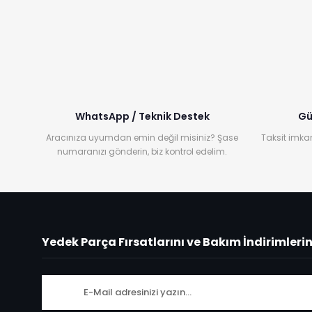
WhatsApp / Teknik Destek
Gü
Aracınıza uyumdan emin değil misiniz? Şase
Taksit imkan
numaranızı gönderin, biz kontrol edelim.
Yedek Parça Fırsatlarını ve Bakım İndirimleri