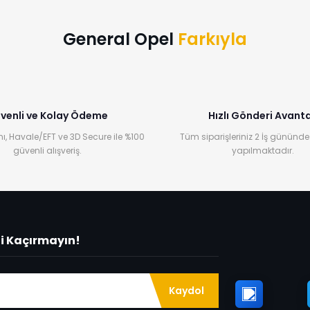
Yorum Yaz
General Opel
Farkıyla
venli ve Kolay Ödeme
Hızlı Gönderi Avanta
ı, Havale/EFT ve 3D Secure ile %100
Tüm siparişleriniz 2 İş gününde
güvenli alışveriş.
yapılmaktadır.
ni Kaçırmayın!
Kaydol