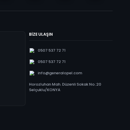
BİZE ULAŞIN
0507 537 72 71
0507 537 72 71
info@generalopel.com
Horozluhan Mah. Düzenli Sokak No.:20
Selçuklu/KONYA