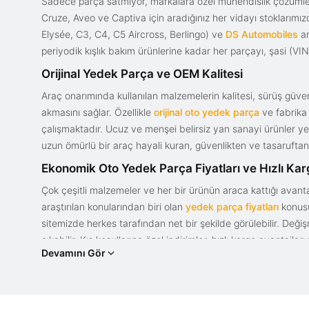
Sadece parça satmıyor, markalara özel mühendislik çözümler
Cruze, Aveo ve Captiva için aradığınız her vidayı stoklarım
Elysée, C3, C4, C5 Aircross, Berlingo) ve
DS Automobiles
ar
periyodik kışlık bakım ürünlerine kadar her parçayı, şasi (VIN)
Orijinal Yedek Parça ve OEM Kalitesi
Araç onarımında kullanılan malzemelerin kalitesi, sürüş güvenl
akmasını sağlar. Özellikle
orijinal oto yedek parça
ve fabrika 
çalışmaktadır. Ucuz ve menşei belirsiz yan sanayi ürünler yeri
uzun ömürlü bir araç hayali kuran, güvenlikten ve tasaruftan 
Ekonomik Oto Yedek Parça Fiyatları ve Hızlı Ka
Çok çeşitli malzemeler ve her bir ürünün araca kattığı avant
araştırılan konularından biri olan
yedek parça fiyatları
konusun
sitemizde herkes tarafından net bir şekilde görülebilir. Değ
çıkabilir. Kış koşullarına özel indirimler, hızlı kargo avantajl
Devamını Gör
bir tasarım ve güce sahip olan aracınızın değerini korumak, uy