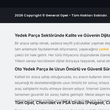
2026 Copyright © General Opel - Tüm Hakları Saklıdır.
Yedek Parça Sektöründe Kalite ve Güvenin Dijita
Bir araca sahip olmak, sadece keyifli yolculuklar yapmak d
tam anlamıyla faydalanmak istiyorsanız, yapacağınız
yedek
çekici bir hale getirir. Her türlü ihtiyacınız düşünülerek özen
Yılların sanayi tecrübesini dijital dünyaya taşıyarak, sanal 
Oto Yedek Parça ile Uzun Ömürlü ve Güvenli Sü
Kaliteli bir araca sahip olduğunuzda, bu aracın kullanım ömrü
seçeneği ile desteklendiğinde uzun ömürlü bir sonuç ortaya ko
araç sahiplerini mutlu etmeye devam ediyor. İnternet üzerind
tamamen güvenilir bir süreç haline gelmiştir. Metal alaşım ka
Uzman ekibimizle birlikte önceliğimiz, aracınızın tam ihtiyac
Tüm Opel, Chevrolet ve PSA Grubu (Peugeot, Ci