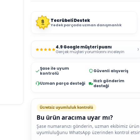
Tecrübeli Destek
8
Yedek parçada uzman danışmanlık
YIL
4.9 Google müşteri puanı
›
Gerçek müşteri yorumlarını inceleyin
Şase ile uyum
Güvenli alışveriş
kontrolü
Hızlı gönderim
Uzman parça desteği
desteği
Ücretsiz uyumluluk kontrolü
Bu ürün aracıma uyar mı?
Şase numaranızı gönderin, uzman ekibimiz ürün
uyumluluğunu WhatsApp üzerinden kontrol etsin