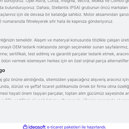
i sunuyoruz. Opel Astra, Corsa, Insignia, Vectra, Mokka ve Combo gib
ızda bulunduruyoruz. Dahası, Stellantis (PSA) grubunun öncü markaları
açlarınız için de devasa bir kataloğa sahibiz. Motor aksamından şanz
 numaranızla filtreleyerek sıfır hata ile kapınıza gönderiyoruz.
iğinizin temelidir. Alaşım ve materyal konusunda titizlikle çalışan üre
onaylı OEM tedarik noktasında zengin seçenekler sunan sayfalarımız, en n
ne; sertifikalı, test edilmiş ve garantili parçalar tedarik etmek, aracı
ödün vermek istemeyen herkes için en özel orijinal parça alternatifler
rgo
aj göz önüne alındığında, sitemizden yapacağınız alışveriş aracınız içi
da, dürüst ve şeffaf ticaret politikamızla örnek bir firma olma özelliği
işmesi hayati önem taşıyan parçalar, toptan alım gücümüz sayesinde anc
arı ve SSL sertifikalı güvenli ödeme altyapısıyla; ülkenin neresinde olurs
gun fiyat avantajıyla parça kalitesini birleştirmek için doğru yerdesin
ile
ideasoft
e-