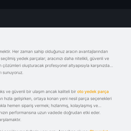
emektir. Her zaman sahip olduğunuz aracın avantajlarından
eçilmiş yedek parçalar; aracınızı daha nitelikli, güvenli ve
sin çözümleri oluşturacak profesyonel altyapısıyla karşınızda.
rı sunuyoruz.
s ve güvenli bir ulaşım ancak kaliteli bir
oto yedek parça
ı hızla gelişirken, ortaya konan yeni nesil parça seçenekleri
tıkla hemen sipariş vermek; hızlanmış, kolaylaşmış ve
racınızın performansına uzun vadede doğrudan etki eder.
rşılamaktır.