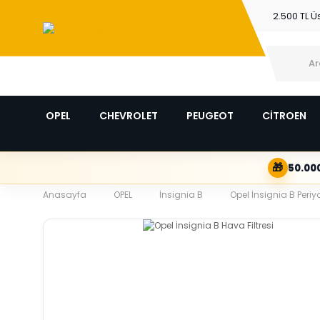
2.500 TL Ü
OPEL
CHEVROLET
PEUGEOT
CİTROEN
🎁
50.000
Anasayfa
OPEL
İnsignia B
Opel İnsignia B Periy