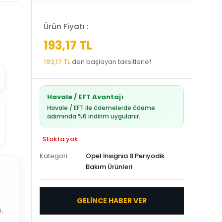
Ürün Fiyatı :
193,17 TL
193,17 TL
den başlayan taksitlerle!
Havale / EFT Avantajı
Havale / EFT ile ödemelerde ödeme
adımında %6 indirim uygulanır.
Stokta yok
Kategori
Opel İnsignia B Periyodik
Bakım Ürünleri
GELİNCE HABER VER
.