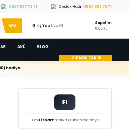
0507 537 72 71
Destek Hattı :
0507 537 72 71
Sepetim
ARA
Giriş Yap
Üye Ol
0,00 TL
LAR
AKÜ
BLOG
SİPARİŞ TAKİBİ
ü) hediye.
FI
Tüm
Fitpart
marka ürünleri inceleyin