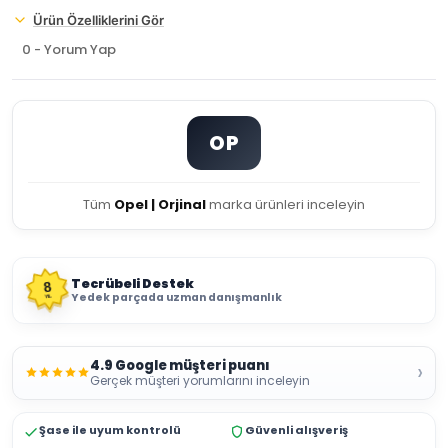
Ürün Özelliklerini Gör
0 - Yorum Yap
OP
Tüm
Opel | Orjinal
marka ürünleri inceleyin
Tecrübeli Destek
8
Yedek parçada uzman danışmanlık
YIL
4.9 Google müşteri puanı
›
Gerçek müşteri yorumlarını inceleyin
Şase ile uyum kontrolü
Güvenli alışveriş