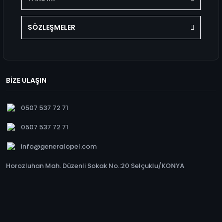
SÖZLEŞMELER
BİZE ULAŞIN
0507 537 72 71
0507 537 72 71
info@generalopel.com
Horozluhan Mah. Düzenli Sokak No.:20 Selçuklu/KONYA