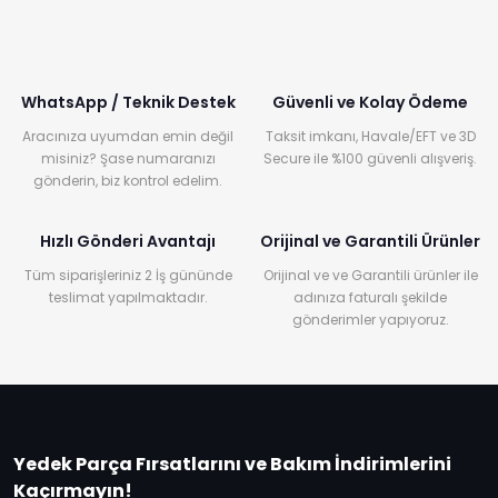
WhatsApp / Teknik Destek
Güvenli ve Kolay Ödeme
Aracınıza uyumdan emin değil
Taksit imkanı, Havale/EFT ve 3D
misiniz? Şase numaranızı
Secure ile %100 güvenli alışveriş.
gönderin, biz kontrol edelim.
Hızlı Gönderi Avantajı
Orijinal ve Garantili Ürünler
Tüm siparişleriniz 2 İş gününde
Orijinal ve ve Garantili ürünler ile
teslimat yapılmaktadır.
adınıza faturalı şekilde
gönderimler yapıyoruz.
Yedek Parça Fırsatlarını ve Bakım İndirimlerini
Kaçırmayın!