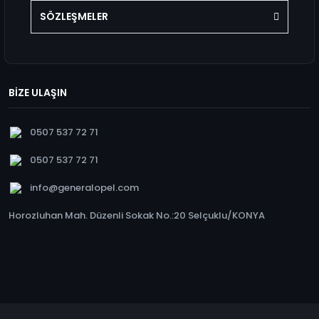
SÖZLEŞMELER
BİZE ULAŞIN
0507 537 72 71
0507 537 72 71
info@generalopel.com
Horozluhan Mah. Düzenli Sokak No.:20 Selçuklu/KONYA