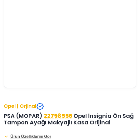
›
›
›
O
C
P
Beni
Şifremi
CHEVROLET
OPEL
PEUGEOT
hatırla
unuttum
Giriş Yap
›
›
›
M
C
D
Yeni Hesap
MOTOR
CİTROEN
DS
Oluştur
YAĞI
›
›
›
K
Ş
A
KOMPLE
ŞANZIMANLAR
AKÜ
MOTOR
Opel | Orjinal
PSA (MOPAR)
22798556
Opel İnsignia Ön Sağ
Tampon Ayağı Makyajlı Kasa Orijinal
Ürün Özelliklerini Gör