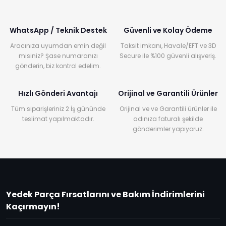
WhatsApp / Teknik Destek
Güvenli ve Kolay Ödeme
Aracınıza uyumdan emin değil
Taksit imkanı, Havale/EFT ve 3D
misiniz? Şase numaranızı
Secure ile %100 güvenli alışveriş.
gönderin, biz kontrol edelim.
Hızlı Gönderi Avantajı
Orijinal ve Garantili Ürünler
Tüm siparişleriniz 2 İş gününde
Orijinal ve ve Garantili ürünler ile
teslimat yapılmaktadır.
adınıza faturalı şekilde
gönderimler yapıyoruz.
Yedek Parça Fırsatlarını ve Bakım İndirimlerini
Kaçırmayın!