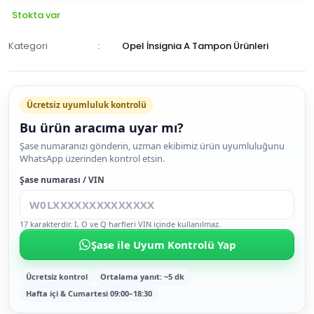
Stokta var
Kategori
Opel İnsignia A Tampon Ürünleri
Ücretsiz uyumluluk kontrolü
Bu ürün aracıma uyar mı?
SEPETE
Şase numaranızı gönderin, uzman ekibimiz ürün uyumluluğunu
WhatsApp üzerinden kontrol etsin.
EKLE
HEMEN
Şase numarası / VIN
AL
17 karakterdir. I, O ve Q harfleri VIN içinde kullanılmaz.
Şase ile Uyum Kontrolü Yap
Ücretsiz kontrol
Ortalama yanıt: ~5 dk
Hafta içi & Cumartesi 09:00–18:30