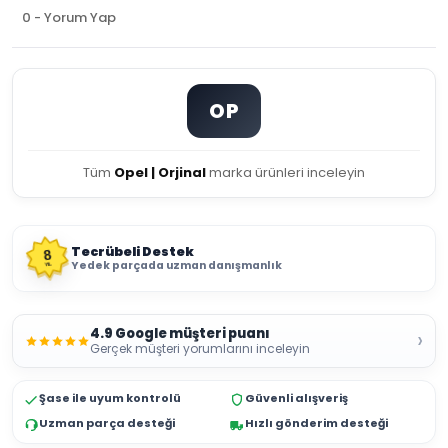
0 - Yorum Yap
OP
Tüm
Opel | Orjinal
marka ürünleri inceleyin
Tecrübeli Destek
8
Yedek parçada uzman danışmanlık
YIL
4.9 Google müşteri puanı
›
Gerçek müşteri yorumlarını inceleyin
Şase ile uyum kontrolü
Güvenli alışveriş
Uzman parça desteği
Hızlı gönderim desteği