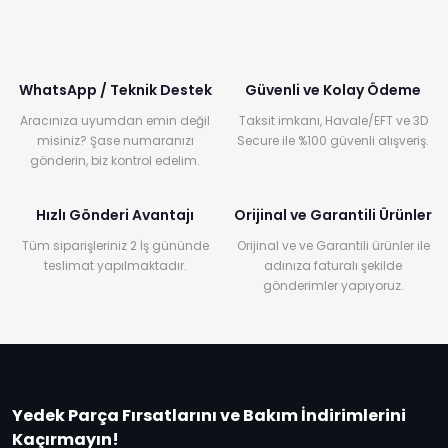
WhatsApp / Teknik Destek
Güvenli ve Kolay Ödeme
Aracınıza uyumdan emin değil
Taksit imkanı, Havale/EFT ve 3D
misiniz? Şase numaranızı
Secure ile %100 güvenli alışveriş.
gönderin, biz kontrol edelim.
Hızlı Gönderi Avantajı
Orijinal ve Garantili Ürünler
Tüm siparişleriniz 2 İş gününde
Orijinal ve ve Garantili ürünler ile
teslimat yapılmaktadır.
adınıza faturalı şekilde
gönderimler yapıyoruz.
Yedek Parça Fırsatlarını ve Bakım İndirimlerini
Kaçırmayın!