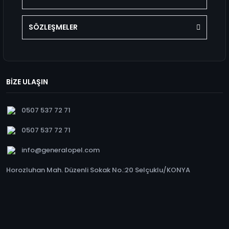
SÖZLEŞMELER
BİZE ULAŞIN
0507 537 72 71
0507 537 72 71
info@generalopel.com
Horozluhan Mah. Düzenli Sokak No.:20 Selçuklu/KONYA