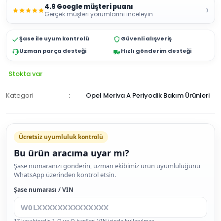
4.9 Google müşteri puanı
›
Gerçek müşteri yorumlarını inceleyin
Şase ile uyum kontrolü
Güvenli alışveriş
Uzman parça desteği
Hızlı gönderim desteği
Stokta var
Kategori
Opel Meriva A Periyodik Bakım Ürünleri
Ücretsiz uyumluluk kontrolü
Bu ürün aracıma uyar mı?
SEPETE
Şase numaranızı gönderin, uzman ekibimiz ürün uyumluluğunu
WhatsApp üzerinden kontrol etsin.
EKLE
HEMEN
Şase numarası / VIN
AL
17 karakterdir. I, O ve Q harfleri VIN içinde kullanılmaz.