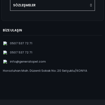
SÖZLEŞMELER
BİZE ULAŞIN
0507 537 72 71
0507 537 72 71
info@generalopel.com
Horozluhan Mah. Düzenli Sokak No.:20 Selçuklu/KONYA