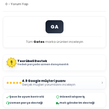
0 - Yorum Yap
GA
Tüm
Gates
marka ürünleri inceleyin
Tecrübeli Destek
8
Yedek parçada uzman danışmanlık
YIL
4.9 Google müşteri puanı
›
Gerçek müşteri yorumlarını inceleyin
Şase ile uyum kontrolü
Güvenli alışveriş
Uzman parça desteği
Hızlı gönderim desteği