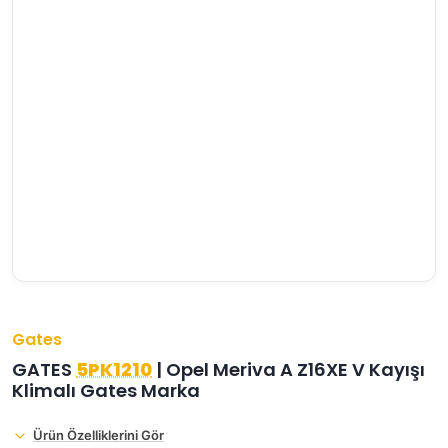
›
›
›
O
C
P
Beni
Şifremi
CHEVROLET
OPEL
PEUGEOT
hatırla
unuttum
Giriş Yap
›
›
›
M
C
D
Yeni Hesap
MOTOR
CİTROEN
DS
Oluştur
YAĞI
›
›
›
K
Ş
A
KOMPLE
ŞANZIMANLAR
AKÜ
MOTOR
Gates
GATES
5PK1210
| Opel Meriva A Z16XE V Kayışı
Klimalı Gates Marka
Ürün Özelliklerini Gör