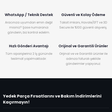
WhatsApp / Teknik Destek
Güvenli ve Kolay Ödeme
Aracınıza uyumdan emin değil
Taksit imkanı, Havale/EFT ve 3D
misiniz? Şase numaranızı
Secure ile %100 güvenli alışveriş.
gönderin, biz kontrol edelim.
Hızlı Gönderi Avantajı
Orijinal ve Garantili Ürünler
Tüm siparişleriniz 2 İş gününde
Orijinal ve ve Garantili ürünler ile
teslimat yapılmaktadır.
adınıza faturalı şekilde
gönderimler yapıyoruz.
Yedek Parça Fırsatlarını ve Bakım İndirimlerini
Kaçırmayın!