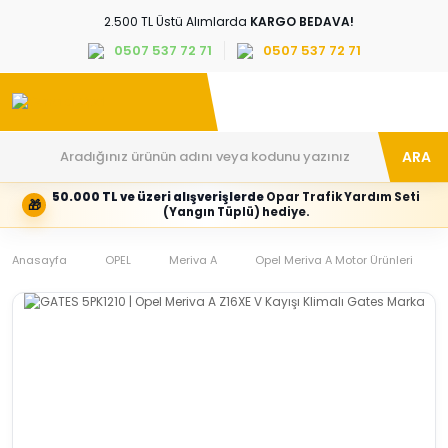
2.500 TL Üstü Alımlarda
KARGO BEDAVA!
0507 537 72 71
0507 537 72 71
ARA
50.000 TL ve üzeri alışverişlerde
Opar Trafik Yardım Seti
🎁
Hesabım
Kategoriler
(Yangın Tüplü) hediye.
Giriş
Marka,
yapın
araç
Anasayfa
veya
ve
OPEL
Meriva A
Opel Meriva A Motor Ürünleri
yeni
parça
hesap
grubunu
oluşturun
seçin
Tüm Kategoriler
E-posta adresi
Şifre