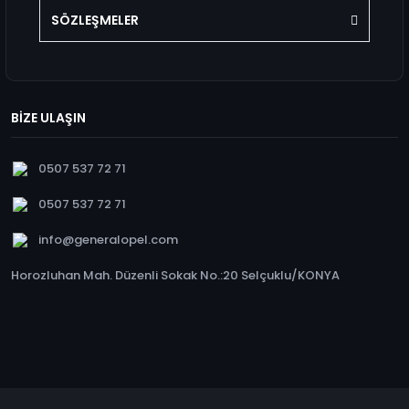
SÖZLEŞMELER
BİZE ULAŞIN
0507 537 72 71
0507 537 72 71
info@generalopel.com
Horozluhan Mah. Düzenli Sokak No.:20 Selçuklu/KONYA