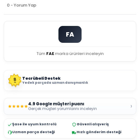
0 - Yorum Yap
FA
Tüm
FAE
marka ürünleri inceleyin
Tecrübeli Destek
8
Yedek parçada uzman danışmanlık
YIL
4.9 Google müşteri puanı
›
Gerçek müşteri yorumlarını inceleyin
Şase ile uyum kontrolü
Güvenli alışveriş
Uzman parça desteği
Hızlı gönderim desteği