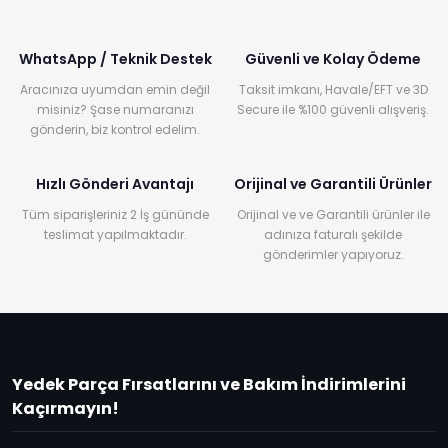
WhatsApp / Teknik Destek
Güvenli ve Kolay Ödeme
Aracınıza uyumdan emin değil
Taksit imkanı, Havale/EFT ve 3D
misiniz? Şase numaranızı
Secure ile %100 güvenli alışveriş.
gönderin, biz kontrol edelim.
Hızlı Gönderi Avantajı
Orijinal ve Garantili Ürünler
Tüm siparişleriniz 2 İş gününde
Orijinal ve ve Garantili ürünler ile
teslimat yapılmaktadır.
adınıza faturalı şekilde
gönderimler yapıyoruz.
Yedek Parça Fırsatlarını ve Bakım İndirimlerini
Kaçırmayın!