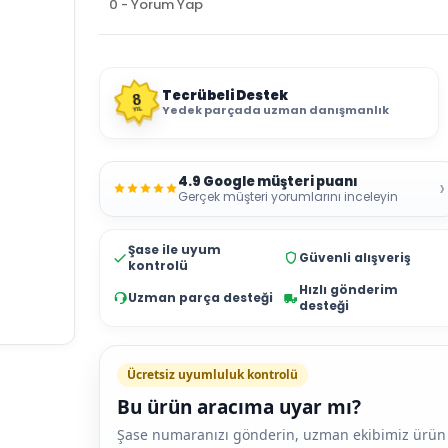
0 - Yorum Yap
Tecrübeli Destek
8
Yedek parçada uzman danışmanlık
YIL
4.9 Google müşteri puanı
›
Gerçek müşteri yorumlarını inceleyin
Şase ile uyum
Güvenli alışveriş
kontrolü
Hızlı gönderim
Uzman parça desteği
desteği
Ücretsiz uyumluluk kontrolü
Bu ürün aracıma uyar mı?
Şase numaranızı gönderin, uzman ekibimiz ürün