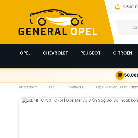
2.500 T
OPEL
CHEVROLET
PEUGEOT
CİTROEN
🎁
50.000
Anasayfa
OPEL
Meriva B
Opel Meriva B Ön Takım