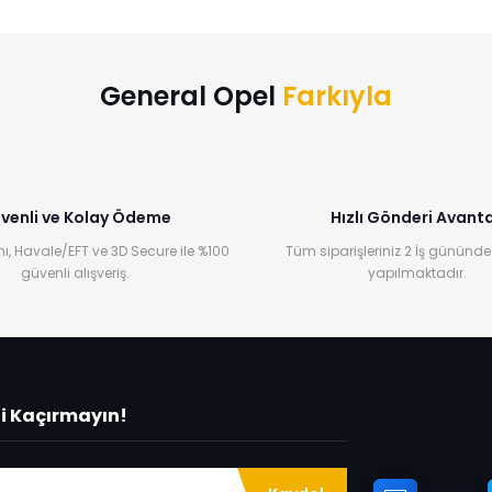
Bu ürüne ilk yorumu siz yapın!
Yorum Yaz
General Opel
Farkıyla
venli ve Kolay Ödeme
Hızlı Gönderi Avanta
ı, Havale/EFT ve 3D Secure ile %100
Tüm siparişleriniz 2 İş gününde
güvenli alışveriş.
yapılmaktadır.
ni Kaçırmayın!