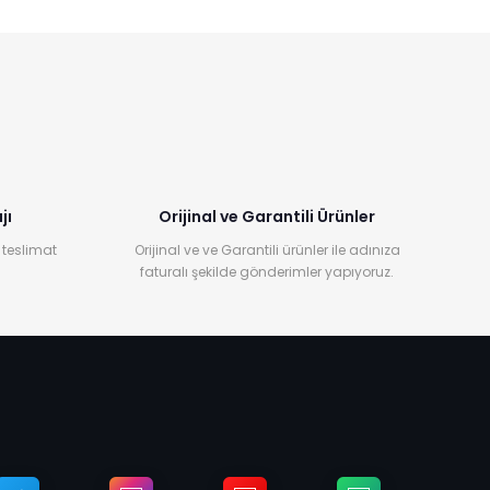
jı
Orijinal ve Garantili Ürünler
 teslimat
Orijinal ve ve Garantili ürünler ile adınıza
faturalı şekilde gönderimler yapıyoruz.