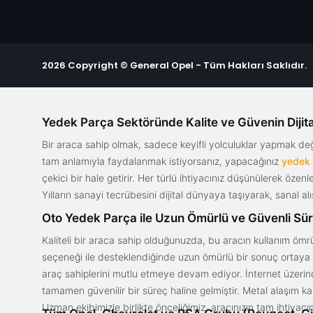
2026 Copyright © General Opel - Tüm Hakları Saklıdır.
Yedek Parça Sektöründe Kalite ve Güvenin Dijita
Bir araca sahip olmak, sadece keyifli yolculuklar yapmak d
tam anlamıyla faydalanmak istiyorsanız, yapacağınız
yedek
çekici bir hale getirir. Her türlü ihtiyacınız düşünülerek özen
Yılların sanayi tecrübesini dijital dünyaya taşıyarak, sanal 
Oto Yedek Parça ile Uzun Ömürlü ve Güvenli Sü
Kaliteli bir araca sahip olduğunuzda, bu aracın kullanım ömrü
seçeneği ile desteklendiğinde uzun ömürlü bir sonuç ortaya ko
araç sahiplerini mutlu etmeye devam ediyor. İnternet üzerind
tamamen güvenilir bir süreç haline gelmiştir. Metal alaşım ka
Uzman ekibimizle birlikte önceliğimiz, aracınızın tam ihtiyac