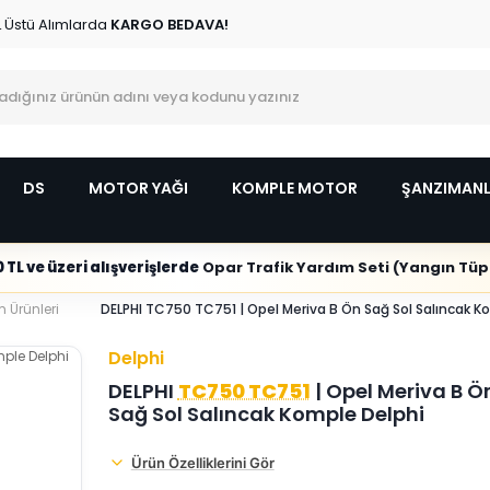
L Üstü Alımlarda
KARGO BEDAVA!
DS
MOTOR YAĞI
KOMPLE MOTOR
ŞANZIMAN
 TL ve üzeri alışverişlerde
Opar Trafik Yardım Seti (Yangın Tüpl
 Ürünleri
DELPHI TC750 TC751 | Opel Meriva B Ön Sağ Sol Salıncak K
Delphi
DELPHI
TC750 TC751
| Opel Meriva B Ö
Sağ Sol Salıncak Komple Delphi
Ürün Özelliklerini Gör