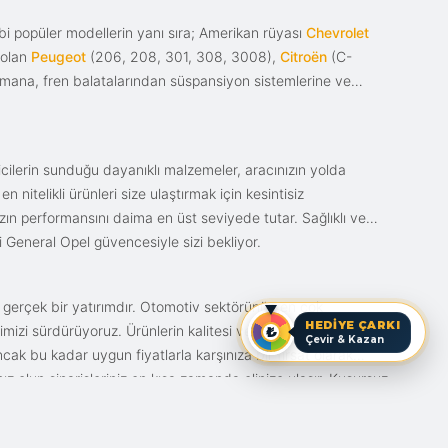
i popüler modellerin yanı sıra; Amerikan rüyası
Chevrolet
 olan
Peugeot
(206, 208, 301, 308, 3008),
Citroën
(C-
ımana, fren balatalarından süspansiyon sistemlerine ve
ticilerin sunduğu dayanıklı malzemeler, aracınızın yolda
itelikli ürünleri size ulaştırmak için kesintisiz
nızın performansını daima en üst seviyede tutar. Sağlıklı ve
i General Opel güvencesiyle sizi bekliyor.
n gerçek bir yatırımdır. Otomotiv sektörünün en çok
HEDİYE ÇARKI
mizi sürdürüyoruz. Ürünlerin kalitesi ve bunun fiyat karşılığı
Çevir & Kazan
ak bu kadar uygun fiyatlarla karşınıza bir fırsat olarak
anız olun siparişleriniz en kısa zamanda elinize ulaşır. Kusursuz
iz.