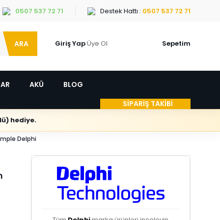
0507 537 72 71
Destek Hattı :
0507 537 72 71
ARA
Giriş Yap
Üye Ol
Sepetim
LAR
AKÜ
BLOG
SİPARİŞ TAKİBİ
ü) hediye.
omple Delphi
n
Tüm
Delphi
marka ürünleri inceleyin