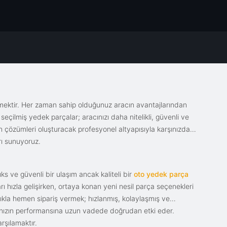
emektir. Her zaman sahip olduğunuz aracın avantajlarından
eçilmiş yedek parçalar; aracınızı daha nitelikli, güvenli ve
sin çözümleri oluşturacak profesyonel altyapısıyla karşınızda.
rı sunuyoruz.
s ve güvenli bir ulaşım ancak kaliteli bir
oto yedek parça
ı hızla gelişirken, ortaya konan yeni nesil parça seçenekleri
tıkla hemen sipariş vermek; hızlanmış, kolaylaşmış ve
racınızın performansına uzun vadede doğrudan etki eder.
rşılamaktır.