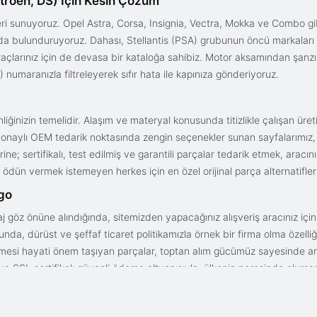
troën, DS) İçin Kesin Çözüm
i sunuyoruz. Opel Astra, Corsa, Insignia, Vectra, Mokka ve Combo gib
ızda bulunduruyoruz. Dahası, Stellantis (PSA) grubunun öncü markaları
açlarınız için de devasa bir kataloğa sahibiz. Motor aksamından şanz
 numaranızla filtreleyerek sıfır hata ile kapınıza gönderiyoruz.
iğinizin temelidir. Alaşım ve materyal konusunda titizlikle çalışan üre
onaylı OEM tedarik noktasında zengin seçenekler sunan sayfalarımız, en n
ne; sertifikalı, test edilmiş ve garantili parçalar tedarik etmek, aracı
ödün vermek istemeyen herkes için en özel orijinal parça alternatifler
rgo
aj göz önüne alındığında, sitemizden yapacağınız alışveriş aracınız içi
da, dürüst ve şeffaf ticaret politikamızla örnek bir firma olma özelliği
işmesi hayati önem taşıyan parçalar, toptan alım gücümüz sayesinde anc
arı ve SSL sertifikalı güvenli ödeme altyapısıyla; ülkenin neresinde olurs
gun fiyat avantajıyla parça kalitesini birleştirmek için doğru yerdesin