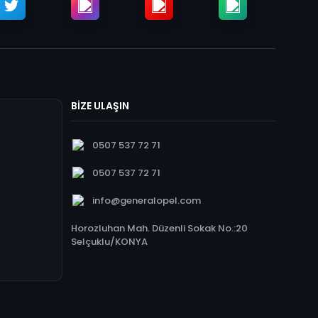
BİZE ULAŞIN
0507 537 72 71
0507 537 72 71
info@generalopel.com
Horozluhan Mah. Düzenli Sokak No.:20
Selçuklu/KONYA