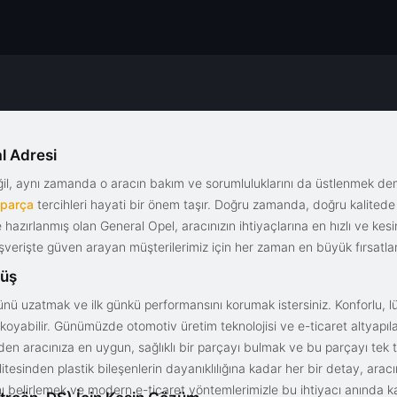
l Adresi
eğil, aynı zamanda o aracın bakım ve sorumluluklarını da üstlenmek d
 parça
tercihleri hayati bir önem taşır. Doğru zamanda, doğru kalitede s
le hazırlanmış olan General Opel, aracınızın ihtiyaçlarına en hızlı ve ke
alışverişte güven arayan müşterilerimiz için her zaman en büyük fırsatla
rüş
nü uzatmak ve ilk günkü performansını korumak istersiniz. Konforlu, lük
yabilir. Günümüzde otomotiv üretim teknolojisi ve e-ticaret altyapılar
en aracınıza en uygun, sağlıklı bir parçayı bulmak ve bu parçayı tek 
litesinden plastik bileşenlerin dayanıklılığına kadar her bir detay, a
ını belirlemek ve modern e-ticaret yöntemlerimizle bu ihtiyacı anında ka