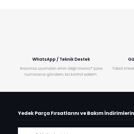
WhatsApp / Teknik Destek
Gü
Aracınıza uyumdan emin değil misiniz? Şase
Taksit imkan
numaranızı gönderin, biz kontrol edelim.
Yedek Parça Fırsatlarını ve Bakım İndirimleri