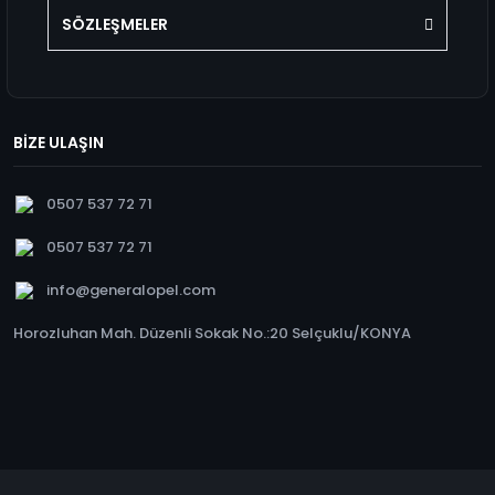
SÖZLEŞMELER
BİZE ULAŞIN
0507 537 72 71
0507 537 72 71
info@generalopel.com
Horozluhan Mah. Düzenli Sokak No.:20 Selçuklu/KONYA