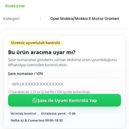
Stokta var
Kategori
Opel Mokka/Mokka X Motor Ürünleri
Ücretsiz uyumluluk kontrolü
Bu ürün aracıma uyar mı?
SEPETE
Şase numaranızı gönderin, uzman ekibimiz ürün uyumluluğunu
WhatsApp üzerinden kontrol etsin.
EKLE
HEMEN
Şase numarası / VIN
AL
17 karakterdir. I, O ve Q harfleri VIN içinde kullanılmaz.
Şase ile Uyum Kontrolü Yap
Ücretsiz kontrol
Ortalama yanıt: ~5 dk
Hafta içi & Cumartesi 09:00–18:30