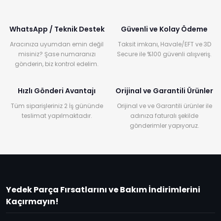
WhatsApp / Teknik Destek
Güvenli ve Kolay Ödeme
Aracınıza uyumdan emin değil
Taksit imkanı, Havale/EFT ve 3D
misiniz? Şase numaranızı
Secure ile %100 güvenli alışveriş.
gönderin, biz kontrol edelim.
Hızlı Gönderi Avantajı
Orijinal ve Garantili Ürünler
Tüm siparişleriniz 2 İş gününde
Orijinal ve ve Garantili ürünler ile
teslimat yapılmaktadır.
adınıza faturalı şekilde
gönderimler yapıyoruz.
Yedek Parça Fırsatlarını ve Bakım İndirimlerini
Kaçırmayın!