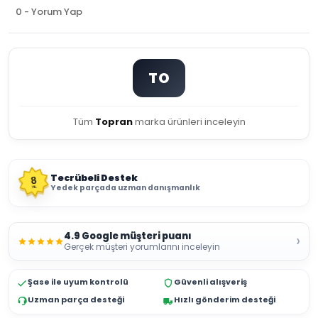
0 - Yorum Yap
TO
Tüm
Topran
marka ürünleri inceleyin
Tecrübeli Destek
8
Yedek parçada uzman danışmanlık
YIL
4.9 Google müşteri puanı
›
Gerçek müşteri yorumlarını inceleyin
Şase ile uyum kontrolü
Güvenli alışveriş
Uzman parça desteği
Hızlı gönderim desteği