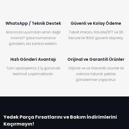
WhatsApp / Teknik Destek
Güvenli ve Kolay Ödeme
Aracınıza uyumdan emin değil
Taksit imkanı, Havale/EFT ve 3D
misiniz? Şase numaranızı
Secure ile %100 güvenli alışveriş.
gönderin, biz kontrol edelim.
Hızlı Gönderi Avantajı
Orijinal ve Garantili Ürünler
Tüm siparişleriniz 2 İş gününde
Orijinal ve ve Garantili ürünler ile
teslimat yapılmaktadır.
adınıza faturalı şekilde
gönderimler yapıyoruz.
Yedek Parça Fırsatlarını ve Bakım İndirimlerini
Kaçırmayın!