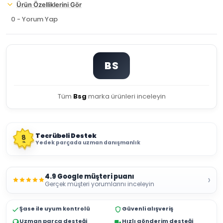
Ürün Özelliklerini Gör
0 - Yorum Yap
BS
Tüm
Bsg
marka ürünleri inceleyin
Tecrübeli Destek
8
Yedek parçada uzman danışmanlık
YIL
4.9 Google müşteri puanı
›
Gerçek müşteri yorumlarını inceleyin
Şase ile uyum kontrolü
Güvenli alışveriş
Uzman parça desteği
Hızlı gönderim desteği