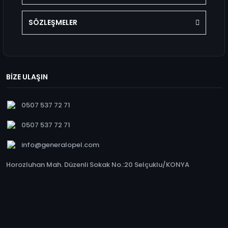
SÖZLEŞMELER
BİZE ULAŞIN
0507 537 72 71
0507 537 72 71
info@generalopel.com
Horozluhan Mah. Düzenli Sokak No.:20 Selçuklu/KONYA