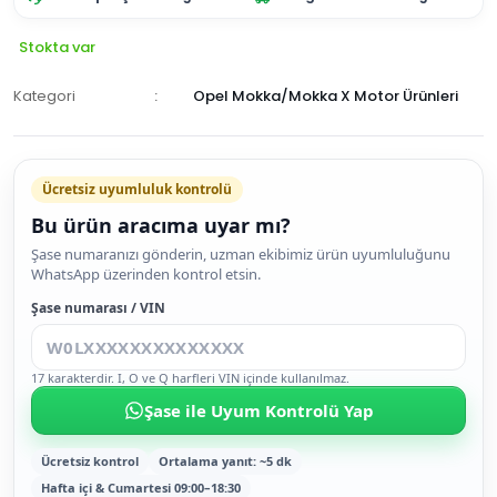
Stokta var
Kategori
Opel Mokka/Mokka X Motor Ürünleri
Ücretsiz uyumluluk kontrolü
Bu ürün aracıma uyar mı?
SEPETE
Şase numaranızı gönderin, uzman ekibimiz ürün uyumluluğunu
WhatsApp üzerinden kontrol etsin.
EKLE
HEMEN
Şase numarası / VIN
AL
17 karakterdir. I, O ve Q harfleri VIN içinde kullanılmaz.
Şase ile Uyum Kontrolü Yap
Ücretsiz kontrol
Ortalama yanıt: ~5 dk
Hafta içi & Cumartesi 09:00–18:30