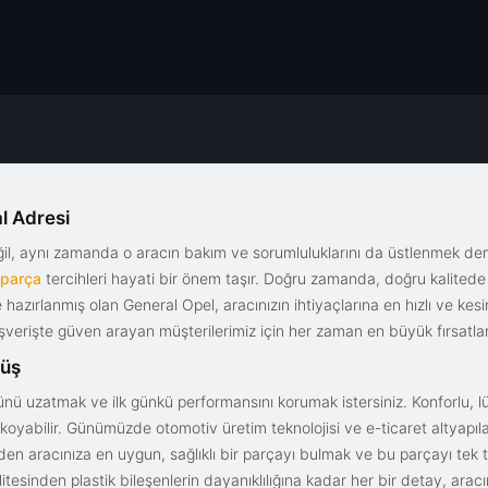
l Adresi
eğil, aynı zamanda o aracın bakım ve sorumluluklarını da üstlenmek d
 parça
tercihleri hayati bir önem taşır. Doğru zamanda, doğru kalitede s
le hazırlanmış olan General Opel, aracınızın ihtiyaçlarına en hızlı ve ke
alışverişte güven arayan müşterilerimiz için her zaman en büyük fırsatla
rüş
nü uzatmak ve ilk günkü performansını korumak istersiniz. Konforlu, lük
yabilir. Günümüzde otomotiv üretim teknolojisi ve e-ticaret altyapılar
en aracınıza en uygun, sağlıklı bir parçayı bulmak ve bu parçayı tek 
litesinden plastik bileşenlerin dayanıklılığına kadar her bir detay, a