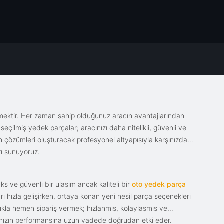
emektir. Her zaman sahip olduğunuz aracın avantajlarından
eçilmiş yedek parçalar; aracınızı daha nitelikli, güvenli ve
sin çözümleri oluşturacak profesyonel altyapısıyla karşınızda.
rı sunuyoruz.
s ve güvenli bir ulaşım ancak kaliteli bir
oto yedek parça
ı hızla gelişirken, ortaya konan yeni nesil parça seçenekleri
tıkla hemen sipariş vermek; hızlanmış, kolaylaşmış ve
racınızın performansına uzun vadede doğrudan etki eder.