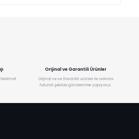
jı
Orijinal ve Garantili Ürünler
 teslimat
Orijinal ve ve Garantili ürünler ile adınıza
faturalı şekilde gönderimler yapıyoruz.