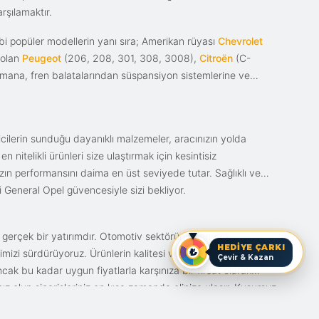
rşılamaktır.
i popüler modellerin yanı sıra; Amerikan rüyası
Chevrolet
 olan
Peugeot
(206, 208, 301, 308, 3008),
Citroën
(C-
ımana, fren balatalarından süspansiyon sistemlerine ve
ticilerin sunduğu dayanıklı malzemeler, aracınızın yolda
itelikli ürünleri size ulaştırmak için kesintisiz
nızın performansını daima en üst seviyede tutar. Sağlıklı ve
i General Opel güvencesiyle sizi bekliyor.
n gerçek bir yatırımdır. Otomotiv sektörünün en çok
HEDİYE ÇARKI
mizi sürdürüyoruz. Ürünlerin kalitesi ve bunun fiyat karşılığı
Çevir & Kazan
ak bu kadar uygun fiyatlarla karşınıza bir fırsat olarak
anız olun siparişleriniz en kısa zamanda elinize ulaşır. Kusursuz
iz.