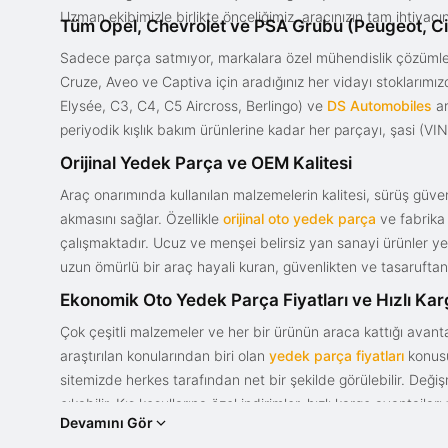
Uzman ekibimizle birlikte önceliğimiz, aracınızın tam ihtiyac
Tüm Opel, Chevrolet ve PSA Grubu (Peugeot, Ci
Sadece parça satmıyor, markalara özel mühendislik çözümler
Cruze, Aveo ve Captiva için aradığınız her vidayı stoklarım
Elysée, C3, C4, C5 Aircross, Berlingo) ve
DS Automobiles
ar
periyodik kışlık bakım ürünlerine kadar her parçayı, şasi (VIN)
Orijinal Yedek Parça ve OEM Kalitesi
Araç onarımında kullanılan malzemelerin kalitesi, sürüş güvenl
akmasını sağlar. Özellikle
orijinal oto yedek parça
ve fabrika 
çalışmaktadır. Ucuz ve menşei belirsiz yan sanayi ürünler yeri
uzun ömürlü bir araç hayali kuran, güvenlikten ve tasaruftan 
Ekonomik Oto Yedek Parça Fiyatları ve Hızlı Ka
Çok çeşitli malzemeler ve her bir ürünün araca kattığı avant
araştırılan konularından biri olan
yedek parça fiyatları
konusun
sitemizde herkes tarafından net bir şekilde görülebilir. Değ
çıkabilir. Kış koşullarına özel indirimler, hızlı kargo avantajl
Devamını Gör
bir tasarım ve güce sahip olan aracınızın değerini korumak, uy