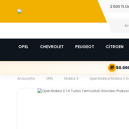
2.500 TL Ü
OPEL
CHEVROLET
PEUGEOT
CİTROEN
🎁
50.000
Anasayfa
OPEL
Mokka X
Opel Mokka/Mokka X S