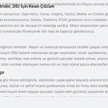
ını belirlemek ve modern e-ticaret yöntemlerimizle bu ihtiyacı anında ka
troën, DS) İçin Kesin Çözüm
i sunuyoruz. Opel Astra, Corsa, Insignia, Vectra, Mokka ve Combo gib
ızda bulunduruyoruz. Dahası, Stellantis (PSA) grubunun öncü markaları
açlarınız için de devasa bir kataloğa sahibiz. Motor aksamından şanz
 numaranızla filtreleyerek sıfır hata ile kapınıza gönderiyoruz.
iğinizin temelidir. Alaşım ve materyal konusunda titizlikle çalışan üre
onaylı OEM tedarik noktasında zengin seçenekler sunan sayfalarımız, en n
ne; sertifikalı, test edilmiş ve garantili parçalar tedarik etmek, aracı
ödün vermek istemeyen herkes için en özel orijinal parça alternatifler
rgo
aj göz önüne alındığında, sitemizden yapacağınız alışveriş aracınız içi
da, dürüst ve şeffaf ticaret politikamızla örnek bir firma olma özelliği
işmesi hayati önem taşıyan parçalar, toptan alım gücümüz sayesinde anc
arı ve SSL sertifikalı güvenli ödeme altyapısıyla; ülkenin neresinde olurs
gun fiyat avantajıyla parça kalitesini birleştirmek için doğru yerdesin