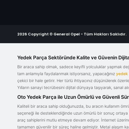
2026 Copyright © General Opel - Tüm Hakları Saklıdır.
Yedek Parça Sektöründe Kalite ve Güvenin Dijita
Bir araca sahip olmak, sadece keyifli yolculuklar yapmak d
tam anlamıyla faydalanmak istiyorsanız, yapacağınız
yedek
çekici bir hale getirir. Her türlü ihtiyacınız düşünülerek özen
Yılların sanayi tecrübesini dijital dünyaya taşıyarak, sanal 
Oto Yedek Parça ile Uzun Ömürlü ve Güvenli Sü
Kaliteli bir araca sahip olduğunuzda, bu aracın kullanım ömrü
seçeneği ile desteklendiğinde uzun ömürlü bir sonuç ortaya ko
araç sahiplerini mutlu etmeye devam ediyor. İnternet üzerind
tamamen güvenilir bir süreç haline gelmiştir. Metal alaşım ka