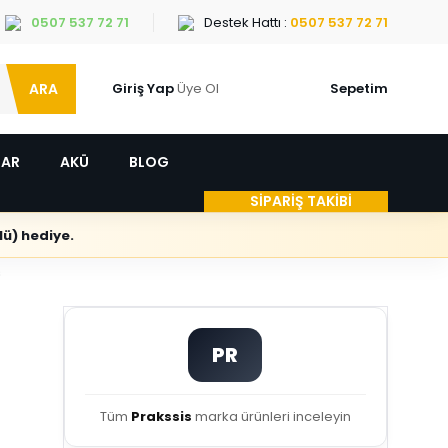
0507 537 72 71
Destek Hattı :
0507 537 72 71
ARA
Giriş Yap
Üye Ol
Sepetim
LAR
AKÜ
BLOG
SİPARİŞ TAKİBİ
ü) hediye.
s
PR
Tüm
Prakssis
marka ürünleri inceleyin