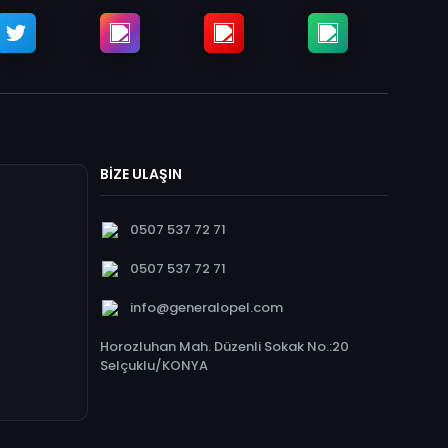
BİZE ULAŞIN
0507 537 72 71
0507 537 72 71
info@generalopel.com
Horozluhan Mah. Düzenli Sokak No.:20
Selçuklu/KONYA