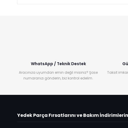
WhatsApp / Teknik Destek
Gü
Aracınıza uyumdan emin değil misiniz? Şase
Taksit imkan
numaranızı gönderin, biz kontrol edelim.
Yedek Parça Fırsatlarını ve Bakım İndirimleri