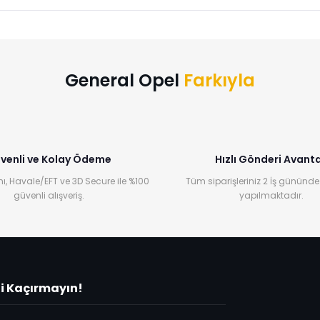
Bu ürüne ilk yorumu siz yapın!
Yorum Yaz
General Opel
Farkıyla
venli ve Kolay Ödeme
Hızlı Gönderi Avanta
ı, Havale/EFT ve 3D Secure ile %100
Tüm siparişleriniz 2 İş gününde
güvenli alışveriş.
yapılmaktadır.
ni Kaçırmayın!