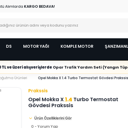
stü Alımlarda
KARGO BEDAVA!
DS
MOTOR YAĞI
KOMPLE MOTOR
ŞANZIMAN
 TL ve üzeri alışverişlerde
Opar Trafik Yardım Seti (Yangın Tüpl
oğutma Ürünleri
Opel Mokka X 1.4 Turbo Termostat Gövdesi Prakssi
Prakssis
Opel Mokka X
1.4
Turbo Termostat
Gövdesi Prakssis
Ürün Özelliklerini Gör
0 - Yorum Yap