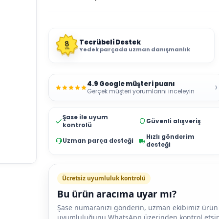
Tecrübeli Destek
8
Yedek parçada uzman danışmanlık
YIL
4.9 Google müşteri puanı
›
Gerçek müşteri yorumlarını inceleyin
Şase ile uyum
Güvenli alışveriş
kontrolü
Hızlı gönderim
Uzman parça desteği
desteği
Ücretsiz uyumluluk kontrolü
Bu ürün aracıma uyar mı?
Şase numaranızı gönderin, uzman ekibimiz ürün
uyumluluğunu WhatsApp üzerinden kontrol etsin