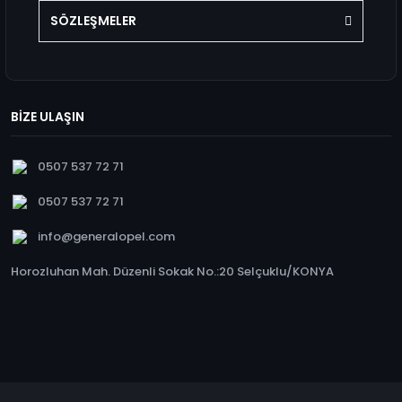
SÖZLEŞMELER
BİZE ULAŞIN
0507 537 72 71
0507 537 72 71
info@generalopel.com
Horozluhan Mah. Düzenli Sokak No.:20 Selçuklu/KONYA