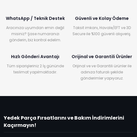
WhatsApp / Teknik Destek
Güvenli ve Kolay Ödeme
Aracınıza uyumdan emin değil
Taksit imkanı, Havale/EFT ve 3D
misiniz? Şase numaranızı
Secure ile %100 güvenli alışveriş.
gönderin, biz kontrol edelim.
Hızlı Gönderi Avantajı
Orijinal ve Garantili Ürünler
Tüm siparişleriniz 2 İş gününde
Orijinal ve ve Garantili ürünler ile
teslimat yapılmaktadır.
adınıza faturalı şekilde
gönderimler yapıyoruz.
Yedek Parça Fırsatlarını ve Bakım İndirimlerini
Kaçırmayın!