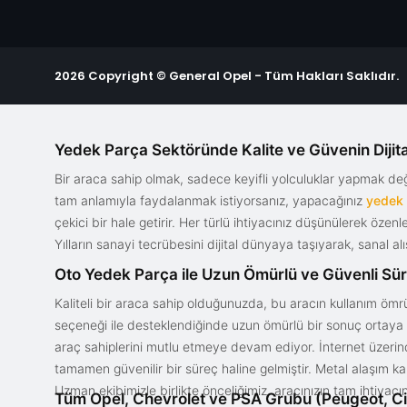
2026 Copyright © General Opel - Tüm Hakları Saklıdır.
Yedek Parça Sektöründe Kalite ve Güvenin Dijita
Bir araca sahip olmak, sadece keyifli yolculuklar yapmak d
tam anlamıyla faydalanmak istiyorsanız, yapacağınız
yedek
çekici bir hale getirir. Her türlü ihtiyacınız düşünülerek özen
Yılların sanayi tecrübesini dijital dünyaya taşıyarak, sanal 
Oto Yedek Parça ile Uzun Ömürlü ve Güvenli Sü
Kaliteli bir araca sahip olduğunuzda, bu aracın kullanım ömrü
seçeneği ile desteklendiğinde uzun ömürlü bir sonuç ortaya ko
araç sahiplerini mutlu etmeye devam ediyor. İnternet üzerind
tamamen güvenilir bir süreç haline gelmiştir. Metal alaşım ka
Uzman ekibimizle birlikte önceliğimiz, aracınızın tam ihtiyac
Tüm Opel, Chevrolet ve PSA Grubu (Peugeot, Ci