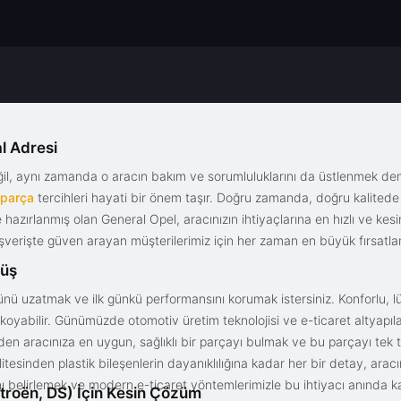
l Adresi
eğil, aynı zamanda o aracın bakım ve sorumluluklarını da üstlenmek d
 parça
tercihleri hayati bir önem taşır. Doğru zamanda, doğru kalitede s
le hazırlanmış olan General Opel, aracınızın ihtiyaçlarına en hızlı ve ke
alışverişte güven arayan müşterilerimiz için her zaman en büyük fırsatla
rüş
nü uzatmak ve ilk günkü performansını korumak istersiniz. Konforlu, lük
yabilir. Günümüzde otomotiv üretim teknolojisi ve e-ticaret altyapılar
en aracınıza en uygun, sağlıklı bir parçayı bulmak ve bu parçayı tek 
litesinden plastik bileşenlerin dayanıklılığına kadar her bir detay, a
ını belirlemek ve modern e-ticaret yöntemlerimizle bu ihtiyacı anında ka
troën, DS) İçin Kesin Çözüm