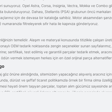
i sunuyoruz. Opel Astra, Corsa, Insignia, Vectra, Mokka ve Combo gib
ızda bulunduruyoruz. Dahası, Stellantis (PSA) grubunun öncü markaları
açlarınız için de devasa bir kataloğa sahibiz. Motor aksamından şanz
 numaranızla filtreleyerek sıfır hata ile kapınıza gönderiyoruz.
iğinizin temelidir. Alaşım ve materyal konusunda titizlikle çalışan üre
onaylı OEM tedarik noktasında zengin seçenekler sunan sayfalarımız, en n
ne; sertifikalı, test edilmiş ve garantili parçalar tedarik etmek, aracı
ödün vermek istemeyen herkes için en özel orijinal parça alternatifler
rgo
aj göz önüne alındığında, sitemizden yapacağınız alışveriş aracınız içi
da, dürüst ve şeffaf ticaret politikamızla örnek bir firma olma özelliği
işmesi hayati önem taşıyan parçalar, toptan alım gücümüz sayesinde anc
arı ve SSL sertifikalı güvenli ödeme altyapısıyla; ülkenin neresinde olurs
gun fiyat avantajıyla parça kalitesini birleştirmek için doğru yerdesin