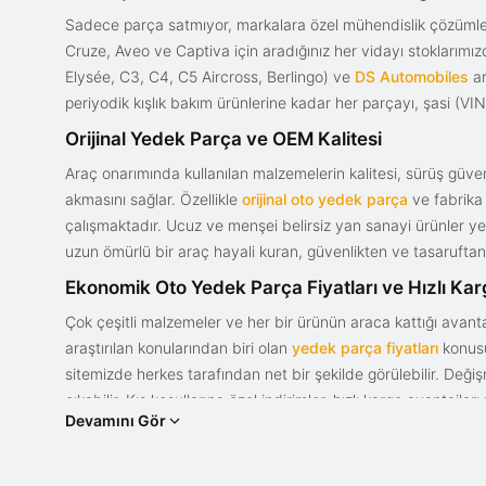
Sadece parça satmıyor, markalara özel mühendislik çözümler
Cruze, Aveo ve Captiva için aradığınız her vidayı stoklarım
Elysée, C3, C4, C5 Aircross, Berlingo) ve
DS Automobiles
ar
periyodik kışlık bakım ürünlerine kadar her parçayı, şasi (VIN)
Orijinal Yedek Parça ve OEM Kalitesi
Araç onarımında kullanılan malzemelerin kalitesi, sürüş güvenl
akmasını sağlar. Özellikle
orijinal oto yedek parça
ve fabrika 
çalışmaktadır. Ucuz ve menşei belirsiz yan sanayi ürünler yeri
uzun ömürlü bir araç hayali kuran, güvenlikten ve tasaruftan 
Ekonomik Oto Yedek Parça Fiyatları ve Hızlı Ka
Çok çeşitli malzemeler ve her bir ürünün araca kattığı avant
araştırılan konularından biri olan
yedek parça fiyatları
konusun
sitemizde herkes tarafından net bir şekilde görülebilir. Değ
çıkabilir. Kış koşullarına özel indirimler, hızlı kargo avantajl
Devamını Gör
bir tasarım ve güce sahip olan aracınızın değerini korumak, uy