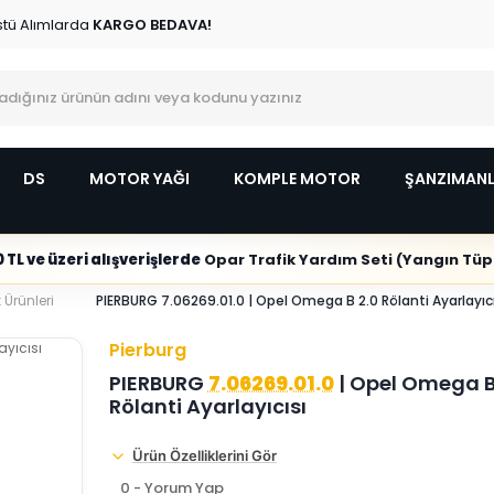
stü Alımlarda
KARGO BEDAVA!
DS
MOTOR YAĞI
KOMPLE MOTOR
ŞANZIMAN
 TL ve üzeri alışverişlerde
Opar Trafik Yardım Seti (Yangın Tüpl
 Ürünleri
PIERBURG 7.06269.01.0 | Opel Omega B 2.0 Rölanti Ayarlayıcı
Pierburg
PIERBURG
7.06269.01.0
| Opel Omega B
Rölanti Ayarlayıcısı
Ürün Özelliklerini Gör
0 - Yorum Yap