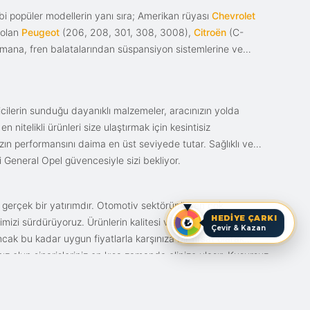
i popüler modellerin yanı sıra; Amerikan rüyası
Chevrolet
 olan
Peugeot
(206, 208, 301, 308, 3008),
Citroën
(C-
ımana, fren balatalarından süspansiyon sistemlerine ve
ticilerin sunduğu dayanıklı malzemeler, aracınızın yolda
itelikli ürünleri size ulaştırmak için kesintisiz
nızın performansını daima en üst seviyede tutar. Sağlıklı ve
i General Opel güvencesiyle sizi bekliyor.
n gerçek bir yatırımdır. Otomotiv sektörünün en çok
HEDİYE ÇARKI
mizi sürdürüyoruz. Ürünlerin kalitesi ve bunun fiyat karşılığı
Çevir & Kazan
ak bu kadar uygun fiyatlarla karşınıza bir fırsat olarak
anız olun siparişleriniz en kısa zamanda elinize ulaşır. Kusursuz
iz.