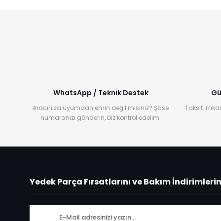
WhatsApp / Teknik Destek
Gü
Aracınıza uyumdan emin değil misiniz? Şase
Taksit imkan
numaranızı gönderin, biz kontrol edelim.
Yedek Parça Fırsatlarını ve Bakım İndirimleri