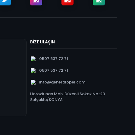
BİZE ULAŞIN
0507 537 72 71
0507 537 72 71
info@generalopel.com
Horozluhan Mah. Düzenli Sokak No.:20
Selçuklu/KONYA