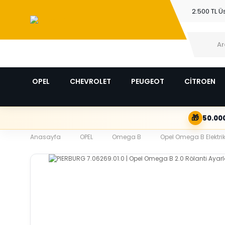
2.500 TL Ü
OPEL
CHEVROLET
PEUGEOT
CİTROEN
🎁
50.000
Anasayfa
OPEL
Omega B
Opel Omega B Elektrik