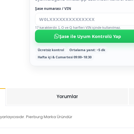
Şase numarası / VIN
17 karakterdir. I, O ve Q harfleri VIN içinde kullanılmaz.
Şase ile Uyum Kontrolü Yap
Ücretsiz kontrol
Ortalama yanıt: ~5 dk
Hafta içi & Cumartesi 09:00–18:30
Yorumlar
rlayıcısıdır. Pierburg Marka Üründür
Bu ürüne ilk yorumu siz yapın!