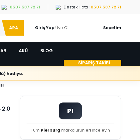
0507 537 72 71
Destek Hattı :
0507 537 72 71
ARA
Giriş Yap
Üye Ol
Sepetim
LAR
AKÜ
BLOG
SİPARİŞ TAKİBİ
ü) hediye.
sı
 2.0
PI
Tüm
Pierburg
marka ürünleri inceleyin