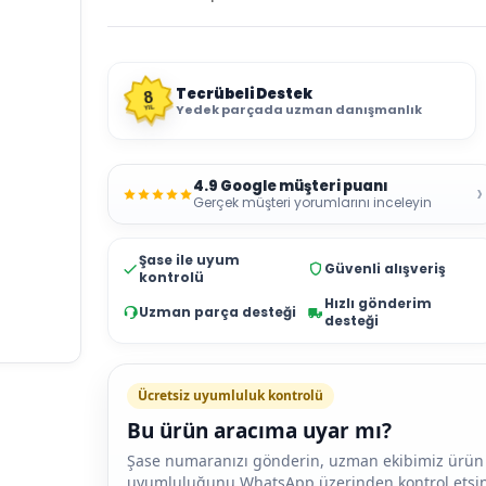
Tecrübeli Destek
8
Yedek parçada uzman danışmanlık
YIL
4.9 Google müşteri puanı
›
Gerçek müşteri yorumlarını inceleyin
Şase ile uyum
Güvenli alışveriş
kontrolü
Hızlı gönderim
Uzman parça desteği
desteği
Ücretsiz uyumluluk kontrolü
Bu ürün aracıma uyar mı?
Şase numaranızı gönderin, uzman ekibimiz ürün
uyumluluğunu WhatsApp üzerinden kontrol etsin