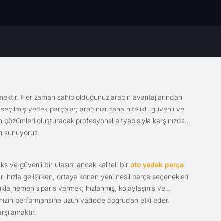
emektir. Her zaman sahip olduğunuz aracın avantajlarından
eçilmiş yedek parçalar; aracınızı daha nitelikli, güvenli ve
sin çözümleri oluşturacak profesyonel altyapısıyla karşınızda.
rı sunuyoruz.
s ve güvenli bir ulaşım ancak kaliteli bir
oto yedek parça
ı hızla gelişirken, ortaya konan yeni nesil parça seçenekleri
tıkla hemen sipariş vermek; hızlanmış, kolaylaşmış ve
racınızın performansına uzun vadede doğrudan etki eder.
rşılamaktır.