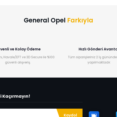
Yorum Yaz
General Opel
Farkıyla
venli ve Kolay Ödeme
Hızlı Gönderi Avanta
ı, Havale/EFT ve 3D Secure ile %100
Tüm siparişleriniz 2 İş gününde
güvenli alışveriş.
yapılmaktadır.
ni Kaçırmayın!
Kaydol