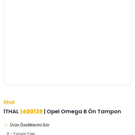
›
›
›
O
C
P
Beni
Şifremi
CHEVROLET
OPEL
PEUGEOT
hatırla
unuttum
Giriş Yap
›
›
›
M
C
D
Yeni Hesap
MOTOR
CİTROEN
DS
Oluştur
YAĞI
›
›
›
K
Ş
A
KOMPLE
ŞANZIMANLAR
AKÜ
MOTOR
İthal
İTHAL
1400139
| Opel Omega B Ön Tampon
Ürün Özelliklerini Gör
0 - Yorum Yap