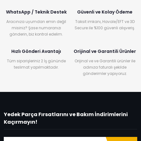
WhatsApp / Teknik Destek
Güvenli ve Kolay Ödeme
Aracınıza uyumdan emin değil
Taksit imkanı, Havale/EFT ve 3D
misiniz? Şase numaranızı
Secure ile %100 güvenli alışveriş.
gönderin, biz kontrol edelim.
Hızlı Gönderi Avantajı
Orijinal ve Garantili Ürünler
Tüm siparişleriniz 2 İş gününde
Orijinal ve ve Garantili ürünler ile
teslimat yapılmaktadır.
adınıza faturalı şekilde
gönderimler yapıyoruz.
Yedek Parça Fırsatlarını ve Bakım İndirimlerini
Kaçırmayın!