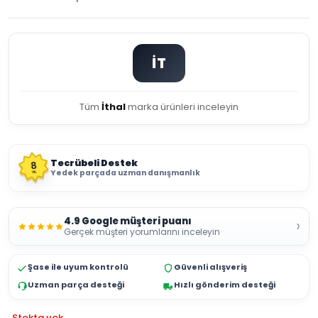
İT
Tüm
İthal
marka ürünleri inceleyin
Tecrübeli Destek
8
Yedek parçada uzman danışmanlık
YIL
4.9 Google müşteri puanı
›
Gerçek müşteri yorumlarını inceleyin
Şase ile uyum kontrolü
Güvenli alışveriş
Uzman parça desteği
Hızlı gönderim desteği
Stokta yok