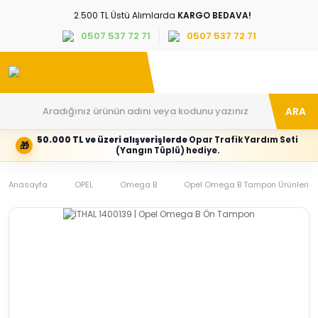
2.500 TL Üstü Alımlarda
KARGO BEDAVA!
0507 537 72 71
0507 537 72 71
ARA
50.000 TL ve üzeri alışverişlerde
Opar Trafik Yardım Seti
🎁
Hesabım
Kategoriler
(Yangın Tüplü) hediye.
Giriş
Marka,
yapın
araç
Anasayfa
veya
ve
OPEL
Omega B
Opel Omega B Tampon Ürünleri
yeni
parça
hesap
grubunu
oluşturun
seçin
Tüm Kategoriler
E-posta adresi
Şifre