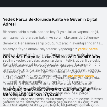
Yedek Parça Sektöründe Kalite ve Güvenin Dijital
Adresi
Bir araca sahip olmak, sadece keyifli yolculuklar yapmak değil,
aynı zamanda o aracın bakım ve sorumluluklarını da üstlenmek
demektir. Her zaman sahip olduğunuz aracın avantajlarından tam
anlamıyla faydalanmak istiyorsanız, yapacağınız
yedek parça
tercihleri hayati bir önem taşır. Doğru zamanda, doğru kalitede
Oto Yedek Parça ile Uzun Ömürlü ve Güvenli Sürüş
seçilmiş yedek parçalar; aracınızı daha nitelikli, güvenli ve çekici
Kaliteli bir araca sahip olduğunuzda, bu aracın kullanım ömrünü
bir hale getirir. Her türlü ihtiyacınız düşünülerek özenle
uzatmak ve ilk günkü performansını korumak istersiniz. Konforlu,
hazırlanmış olan General Opel, aracınızın ihtiyaçlarına en hızlı ve
lüks ve güvenli bir ulaşım ancak kaliteli bir
oto yedek parça
kesin çözümleri oluşturacak profesyonel altyapısıyla karşınızda.
seçeneği ile desteklendiğinde uzun ömürlü bir sonuç ortaya
Yılların sanayi tecrübesini dijital dünyaya taşıyarak, sanal
koyabilir. Günümüzde otomotiv üretim teknolojisi ve e-ticaret
alışverişte güven arayan müşterilerimiz için her zaman en büyük
Tüm Opel, Chevrolet ve PSA Grubu (Peugeot,
altyapıları hızla gelişirken, ortaya konan yeni nesil parça
Citroën, DS) İçin Kesin Çözüm
fırsatları sunuyoruz.
seçenekleri araç sahiplerini mutlu etmeye devam ediyor. İnternet
Sadece parça satmıyor, markalara özel mühendislik çözümleri
üzerinden aracınıza en uygun, sağlıklı bir parçayı bulmak ve bu