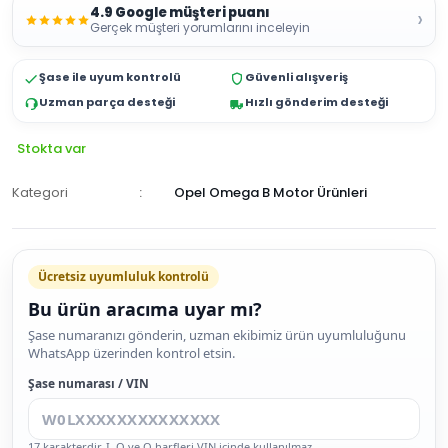
4.9 Google müşteri puanı
›
Gerçek müşteri yorumlarını inceleyin
Şase ile uyum kontrolü
Güvenli alışveriş
Uzman parça desteği
Hızlı gönderim desteği
Stokta var
Kategori
Opel Omega B Motor Ürünleri
Ücretsiz uyumluluk kontrolü
Bu ürün aracıma uyar mı?
SEPETE
Şase numaranızı gönderin, uzman ekibimiz ürün uyumluluğunu
WhatsApp üzerinden kontrol etsin.
EKLE
HEMEN
Şase numarası / VIN
AL
17 karakterdir. I, O ve Q harfleri VIN içinde kullanılmaz.