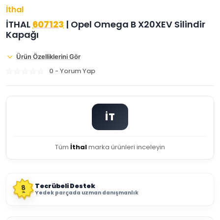
İthal
İTHAL
607123
| Opel Omega B X20XEV Silindir
Kapağı
Ürün Özelliklerini Gör
0 - Yorum Yap
İT
Tüm
İthal
marka ürünleri inceleyin
Tecrübeli Destek
8
Yedek parçada uzman danışmanlık
YIL