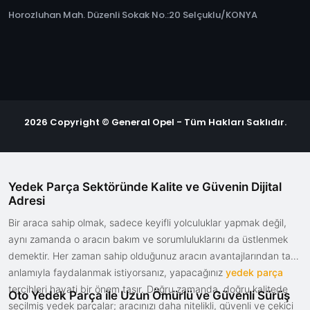
Horozluhan Mah. Düzenli Sokak No.:20 Selçuklu/KONYA
2026 Copyright © General Opel - Tüm Hakları Saklıdır.
Yedek Parça Sektöründe Kalite ve Güvenin Dijital
Adresi
Bir araca sahip olmak, sadece keyifli yolculuklar yapmak değil,
aynı zamanda o aracın bakım ve sorumluluklarını da üstlenmek
demektir. Her zaman sahip olduğunuz aracın avantajlarından tam
anlamıyla faydalanmak istiyorsanız, yapacağınız
yedek parça
tercihleri hayati bir önem taşır. Doğru zamanda, doğru kalitede
Oto Yedek Parça ile Uzun Ömürlü ve Güvenli Sürüş
seçilmiş yedek parçalar; aracınızı daha nitelikli, güvenli ve çekici