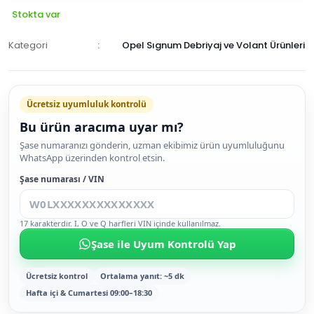
Stokta var
Kategori
Opel Sıgnum Debriyaj ve Volant Ürünleri
Ücretsiz uyumluluk kontrolü
Bu ürün aracıma uyar mı?
SEPETE
Şase numaranızı gönderin, uzman ekibimiz ürün uyumluluğunu
WhatsApp üzerinden kontrol etsin.
EKLE
HEMEN
Şase numarası / VIN
AL
17 karakterdir. I, O ve Q harfleri VIN içinde kullanılmaz.
Şase ile Uyum Kontrolü Yap
Ücretsiz kontrol
Ortalama yanıt: ~5 dk
Hafta içi & Cumartesi 09:00–18:30