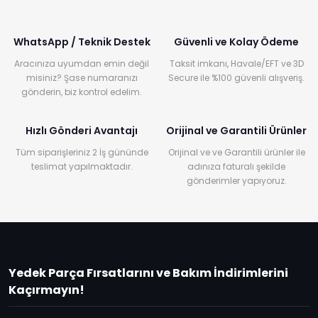
WhatsApp / Teknik Destek
Güvenli ve Kolay Ödeme
Aracınıza uyumdan emin değil
Taksit imkanı, Havale/EFT ve 3D
misiniz? Şase numaranızı
Secure ile %100 güvenli alışveriş.
gönderin, biz kontrol edelim.
Hızlı Gönderi Avantajı
Orijinal ve Garantili Ürünler
Tüm siparişleriniz 2 İş gününde
Orijinal ve ve Garantili ürünler ile
teslimat yapılmaktadır.
adınıza faturalı şekilde
gönderimler yapıyoruz.
Yedek Parça Fırsatlarını ve Bakım İndirimlerini
Kaçırmayın!