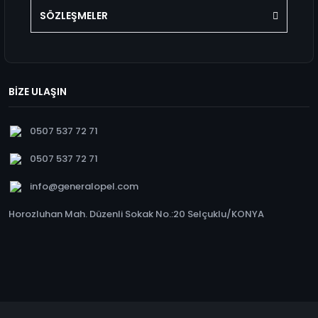
SÖZLEŞMELER
BİZE ULAŞIN
0507 537 72 71
0507 537 72 71
info@generalopel.com
Horozluhan Mah. Düzenli Sokak No.:20 Selçuklu/KONYA