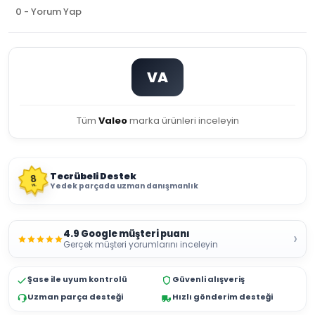
0 - Yorum Yap
VA
Tüm
Valeo
marka ürünleri inceleyin
Tecrübeli Destek
8
Yedek parçada uzman danışmanlık
YIL
4.9 Google müşteri puanı
›
Gerçek müşteri yorumlarını inceleyin
Şase ile uyum kontrolü
Güvenli alışveriş
Uzman parça desteği
Hızlı gönderim desteği