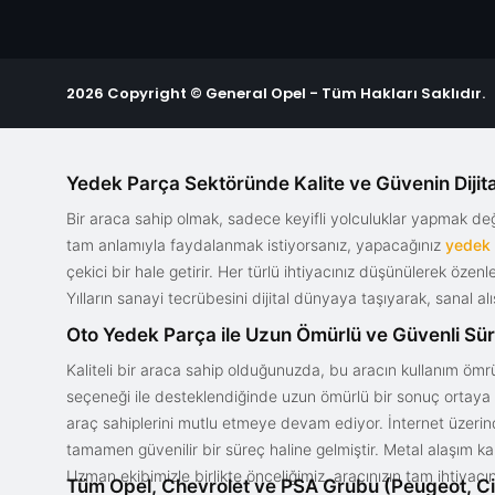
2026 Copyright © General Opel - Tüm Hakları Saklıdır.
Yedek Parça Sektöründe Kalite ve Güvenin Dijita
Bir araca sahip olmak, sadece keyifli yolculuklar yapmak d
tam anlamıyla faydalanmak istiyorsanız, yapacağınız
yedek
çekici bir hale getirir. Her türlü ihtiyacınız düşünülerek özen
Yılların sanayi tecrübesini dijital dünyaya taşıyarak, sanal 
Oto Yedek Parça ile Uzun Ömürlü ve Güvenli Sü
Kaliteli bir araca sahip olduğunuzda, bu aracın kullanım ömrü
seçeneği ile desteklendiğinde uzun ömürlü bir sonuç ortaya ko
araç sahiplerini mutlu etmeye devam ediyor. İnternet üzerind
tamamen güvenilir bir süreç haline gelmiştir. Metal alaşım ka
Uzman ekibimizle birlikte önceliğimiz, aracınızın tam ihtiyac
Tüm Opel, Chevrolet ve PSA Grubu (Peugeot, Ci