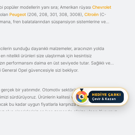
i popüler modellerin yanı sıra; Amerikan rüyası
Chevrolet
 olan
Peugeot
(206, 208, 301, 308, 3008),
Citroën
(C-
ımana, fren balatalarından süspansiyon sistemlerine ve
ticilerin sunduğu dayanıklı malzemeler, aracınızın yolda
itelikli ürünleri size ulaştırmak için kesintisiz
nızın performansını daima en üst seviyede tutar. Sağlıklı ve
i General Opel güvencesiyle sizi bekliyor.
n gerçek bir yatırımdır. Otomotiv sektörünün en çok
HEDİYE ÇARKI
mizi sürdürüyoruz. Ürünlerin kalitesi ve bunun fiyat karşılığı
Çevir & Kazan
ak bu kadar uygun fiyatlarla karşınıza bir fırsat olarak
anız olun siparişleriniz en kısa zamanda elinize ulaşır. Kusursuz
iz.