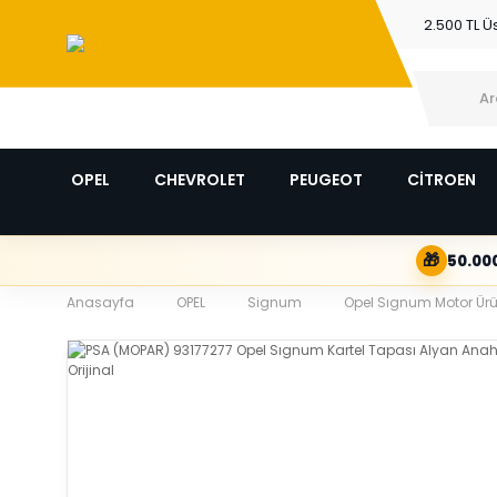
2.500 TL Ü
OPEL
CHEVROLET
PEUGEOT
CİTROEN
🎁
50.000
Anasayfa
OPEL
Signum
Opel Sıgnum Motor Ürü