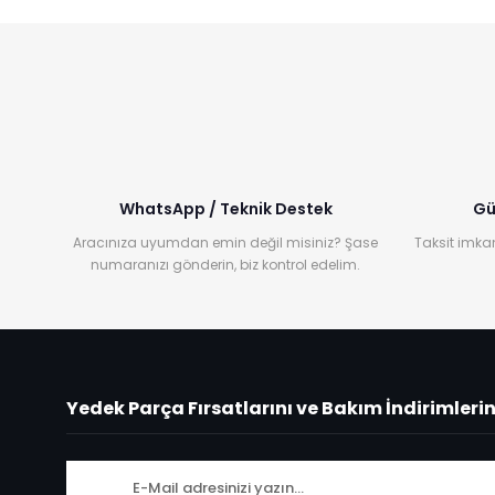
WhatsApp / Teknik Destek
Gü
Aracınıza uyumdan emin değil misiniz? Şase
Taksit imkan
numaranızı gönderin, biz kontrol edelim.
Yedek Parça Fırsatlarını ve Bakım İndirimleri