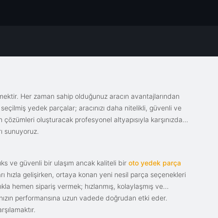
emektir. Her zaman sahip olduğunuz aracın avantajlarından
eçilmiş yedek parçalar; aracınızı daha nitelikli, güvenli ve
sin çözümleri oluşturacak profesyonel altyapısıyla karşınızda.
rı sunuyoruz.
s ve güvenli bir ulaşım ancak kaliteli bir
oto yedek parça
ı hızla gelişirken, ortaya konan yeni nesil parça seçenekleri
tıkla hemen sipariş vermek; hızlanmış, kolaylaşmış ve
racınızın performansına uzun vadede doğrudan etki eder.
rşılamaktır.