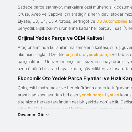
Sadece parça satmıyor, markalara özel mühendislik çözümler
Cruze, Aveo ve Captiva için aradığınız her vidayı stoklarım
Elysée, C3, C4, C5 Aircross, Berlingo) ve
DS Automobiles
ar
periyodik kışlık bakım ürünlerine kadar her parçayı, şasi (VIN)
Orijinal Yedek Parça ve OEM Kalitesi
Araç onarımında kullanılan malzemelerin kalitesi, sürüş güvenl
akmasını sağlar. Özellikle
orijinal oto yedek parça
ve fabrika 
çalışmaktadır. Ucuz ve menşei belirsiz yan sanayi ürünler yeri
uzun ömürlü bir araç hayali kuran, güvenlikten ve tasaruftan 
Ekonomik Oto Yedek Parça Fiyatları ve Hızlı Ka
Çok çeşitli malzemeler ve her bir ürünün araca kattığı avant
araştırılan konularından biri olan
yedek parça fiyatları
konusun
sitemizde herkes tarafından net bir şekilde görülebilir. Değ
çıkabilir. Kış koşullarına özel indirimler, hızlı kargo avantajl
Devamını Gör
bir tasarım ve güce sahip olan aracınızın değerini korumak, uy