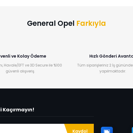
Bu ürüne ilk yorumu siz yapın!
Yorum Yaz
General Opel
Farkıyla
venli ve Kolay Ödeme
Hızlı Gönderi Avanta
ı, Havale/EFT ve 3D Secure ile %100
Tüm siparişleriniz 2 İş gününde
güvenli alışveriş.
yapılmaktadır.
ni Kaçırmayın!
Kaydol