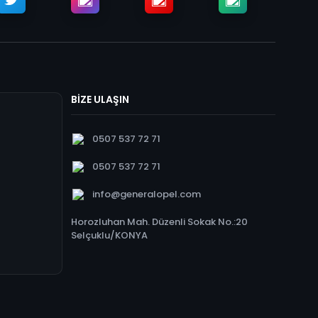
BİZE ULAŞIN
0507 537 72 71
0507 537 72 71
info@generalopel.com
Horozluhan Mah. Düzenli Sokak No.:20
Selçuklu/KONYA