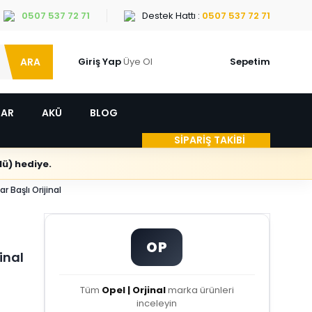
0507 537 72 71
Destek Hattı :
0507 537 72 71
ARA
Giriş Yap
Üye Ol
Sepetim
LAR
AKÜ
BLOG
SİPARİŞ TAKİBİ
ü) hediye.
Başlı Orijinal
OP
inal
Tüm
Opel | Orjinal
marka ürünleri
inceleyin