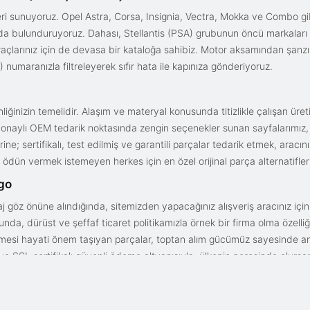
i sunuyoruz. Opel Astra, Corsa, Insignia, Vectra, Mokka ve Combo gib
ızda bulunduruyoruz. Dahası, Stellantis (PSA) grubunun öncü markaları
açlarınız için de devasa bir kataloğa sahibiz. Motor aksamından şanz
 numaranızla filtreleyerek sıfır hata ile kapınıza gönderiyoruz.
iğinizin temelidir. Alaşım ve materyal konusunda titizlikle çalışan üre
onaylı OEM tedarik noktasında zengin seçenekler sunan sayfalarımız, en n
ne; sertifikalı, test edilmiş ve garantili parçalar tedarik etmek, aracı
ödün vermek istemeyen herkes için en özel orijinal parça alternatifler
rgo
aj göz önüne alındığında, sitemizden yapacağınız alışveriş aracınız içi
da, dürüst ve şeffaf ticaret politikamızla örnek bir firma olma özelliği
işmesi hayati önem taşıyan parçalar, toptan alım gücümüz sayesinde anc
arı ve SSL sertifikalı güvenli ödeme altyapısıyla; ülkenin neresinde olurs
gun fiyat avantajıyla parça kalitesini birleştirmek için doğru yerdesin