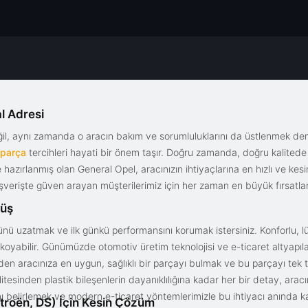
l Adresi
eğil, aynı zamanda o aracın bakım ve sorumluluklarını da üstlenmek d
 parça
tercihleri hayati bir önem taşır. Doğru zamanda, doğru kalitede s
le hazırlanmış olan General Opel, aracınızın ihtiyaçlarına en hızlı ve ke
alışverişte güven arayan müşterilerimiz için her zaman en büyük fırsatla
rüş
nü uzatmak ve ilk günkü performansını korumak istersiniz. Konforlu, lük
yabilir. Günümüzde otomotiv üretim teknolojisi ve e-ticaret altyapılar
en aracınıza en uygun, sağlıklı bir parçayı bulmak ve bu parçayı tek 
litesinden plastik bileşenlerin dayanıklılığına kadar her bir detay, a
ını belirlemek ve modern e-ticaret yöntemlerimizle bu ihtiyacı anında ka
troën, DS) İçin Kesin Çözüm