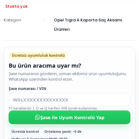
Stokta yok
Kategori
Opel Tıgra A Kaporta Saç Aksamı
Ürünleri
GELİNCE
HABER
Ücretsiz uyumluluk kontrolü
VER
Bu ürün aracıma uyar mı?
Şase numaranızı gönderin, uzman ekibimiz ürün uyumluluğunu
WhatsApp üzerinden kontrol etsin.
Şase numarası / VIN
17 karakterdir. I, O ve Q harfleri VIN içinde kullanılmaz.
Şase ile Uyum Kontrolü Yap
Ücretsiz kontrol
Ortalama yanıt: ~5 dk
Hafta içi & Cumartesi 09:00–18:30