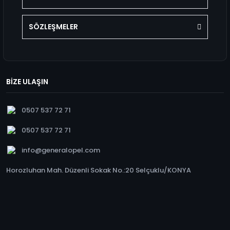
SÖZLEŞMELER
BİZE ULAŞIN
0507 537 72 71
0507 537 72 71
info@generalopel.com
Horozluhan Mah. Düzenli Sokak No.:20 Selçuklu/KONYA