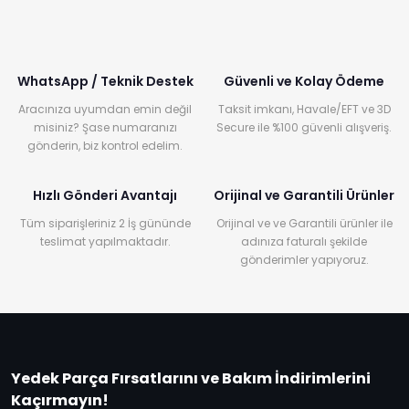
WhatsApp / Teknik Destek
Güvenli ve Kolay Ödeme
Aracınıza uyumdan emin değil
Taksit imkanı, Havale/EFT ve 3D
misiniz? Şase numaranızı
Secure ile %100 güvenli alışveriş.
gönderin, biz kontrol edelim.
Hızlı Gönderi Avantajı
Orijinal ve Garantili Ürünler
Tüm siparişleriniz 2 İş gününde
Orijinal ve ve Garantili ürünler ile
teslimat yapılmaktadır.
adınıza faturalı şekilde
gönderimler yapıyoruz.
Yedek Parça Fırsatlarını ve Bakım İndirimlerini
Kaçırmayın!