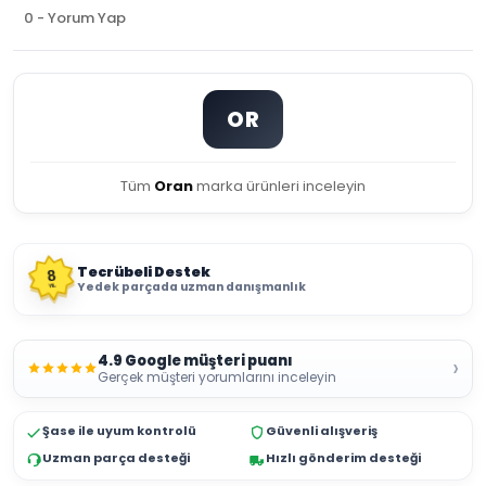
0 - Yorum Yap
OR
Tüm
Oran
marka ürünleri inceleyin
Tecrübeli Destek
8
Yedek parçada uzman danışmanlık
YIL
4.9 Google müşteri puanı
›
Gerçek müşteri yorumlarını inceleyin
Şase ile uyum kontrolü
Güvenli alışveriş
Uzman parça desteği
Hızlı gönderim desteği