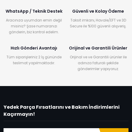
WhatsApp / Teknik Destek
Güvenli ve Kolay Ödeme
Aracınıza uyumdan emin değil
Taksit imkanı, Havale/EFT ve 3D
misiniz? Şase numaranızı
Secure ile %100 güvenli alışveriş.
gönderin, biz kontrol edelim.
Hızlı Gönderi Avantajı
Orijinal ve Garantili Ürünler
Tüm siparişleriniz 2 İş gününde
Orijinal ve ve Garantili ürünler ile
teslimat yapılmaktadır.
adınıza faturalı şekilde
gönderimler yapıyoruz.
Yedek Parça Fırsatlarını ve Bakım İndirimlerini
Kaçırmayın!