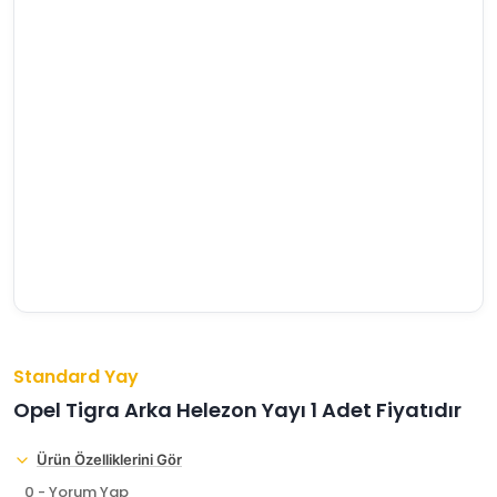
›
›
›
O
C
P
Beni
Şifremi
CHEVROLET
OPEL
PEUGEOT
hatırla
unuttum
Giriş Yap
›
›
›
M
C
D
Yeni Hesap
MOTOR
CİTROEN
DS
Oluştur
YAĞI
›
›
›
K
Ş
A
KOMPLE
ŞANZIMANLAR
AKÜ
MOTOR
Standard Yay
Opel Tigra Arka Helezon Yayı 1 Adet Fiyatıdır
Ürün Özelliklerini Gör
0 - Yorum Yap