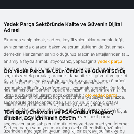
Yedek Parça Sektöründe Kalite ve Güvenin Dijital
Adresi
Bir araca sahip olmak, sadece keyifli yolculuklar yapmak değil,
aynı zamanda o aracın bakım ve sorumluluklarını da üstlenmek
demektir. Her zaman sahip olduğunuz aracın avantajlarından tam
anlamıyla faydalanmak istiyorsanız, yapacağınız
yedek parça
tercihleri hayati bir önem taşır. Doğru zamanda, doğru kalitede
Oto Yedek Parça ile Uzun Ömürlü ve Güvenli Sürüş
seçilmiş yedek parçalar; aracınızı daha nitelikli, güvenli ve çekici
Kaliteli bir araca sahip olduğunuzda, bu aracın kullanım ömrünü
bir hale getirir. Her türlü ihtiyacınız düşünülerek özenle
uzatmak ve ilk günkü performansını korumak istersiniz. Konforlu,
hazırlanmış olan General Opel, aracınızın ihtiyaçlarına en hızlı ve
lüks ve güvenli bir ulaşım ancak kaliteli bir
oto yedek parça
kesin çözümleri oluşturacak profesyonel altyapısıyla karşınızda.
seçeneği ile desteklendiğinde uzun ömürlü bir sonuç ortaya
Yılların sanayi tecrübesini dijital dünyaya taşıyarak, sanal
koyabilir. Günümüzde otomotiv üretim teknolojisi ve e-ticaret
alışverişte güven arayan müşterilerimiz için her zaman en büyük
Tüm Opel, Chevrolet ve PSA Grubu (Peugeot,
altyapıları hızla gelişirken, ortaya konan yeni nesil parça
Citroën, DS) İçin Kesin Çözüm
fırsatları sunuyoruz.
seçenekleri araç sahiplerini mutlu etmeye devam ediyor. İnternet
Sadece parça satmıyor, markalara özel mühendislik çözümleri
üzerinden aracınıza en uygun, sağlıklı bir parçayı bulmak ve bu