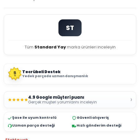
ST
Tüm
Standard Yay
marka ürünleri inceleyin
Tecrübeli Destek
8
Yedek parçada uzman danışmanlık
YIL
4.9 Google müşteri puanı
›
Gerçek müşteri yorumlarını inceleyin
Şase ile uyum kontrolü
Güvenli alışveriş
Uzman parça desteği
Hızlı gönderim desteği
Stokta yok