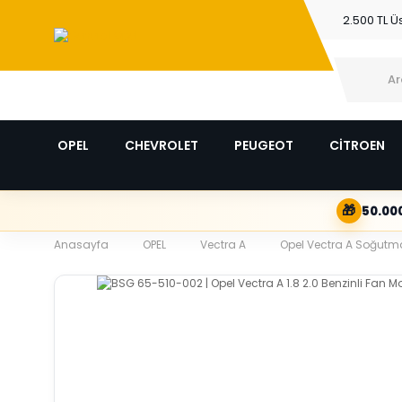
2.500 TL Ü
OPEL
CHEVROLET
PEUGEOT
CİTROEN
🎁
50.000
Anasayfa
OPEL
Vectra A
Opel Vectra A Soğutma