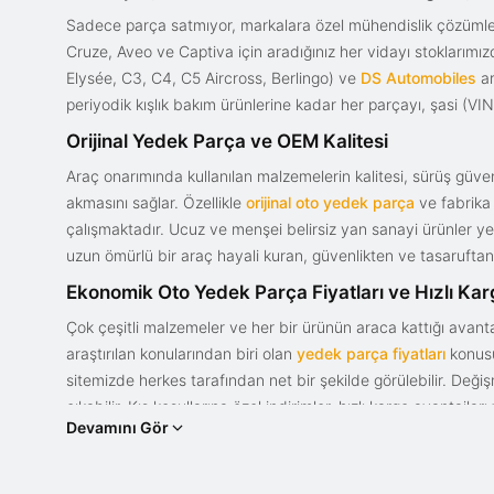
Sadece parça satmıyor, markalara özel mühendislik çözümler
Cruze, Aveo ve Captiva için aradığınız her vidayı stoklarım
Elysée, C3, C4, C5 Aircross, Berlingo) ve
DS Automobiles
ar
periyodik kışlık bakım ürünlerine kadar her parçayı, şasi (VIN)
Orijinal Yedek Parça ve OEM Kalitesi
Araç onarımında kullanılan malzemelerin kalitesi, sürüş güvenl
akmasını sağlar. Özellikle
orijinal oto yedek parça
ve fabrika 
çalışmaktadır. Ucuz ve menşei belirsiz yan sanayi ürünler yeri
uzun ömürlü bir araç hayali kuran, güvenlikten ve tasaruftan 
Ekonomik Oto Yedek Parça Fiyatları ve Hızlı Ka
Çok çeşitli malzemeler ve her bir ürünün araca kattığı avant
araştırılan konularından biri olan
yedek parça fiyatları
konusun
sitemizde herkes tarafından net bir şekilde görülebilir. Değ
çıkabilir. Kış koşullarına özel indirimler, hızlı kargo avantajl
Devamını Gör
bir tasarım ve güce sahip olan aracınızın değerini korumak, uy