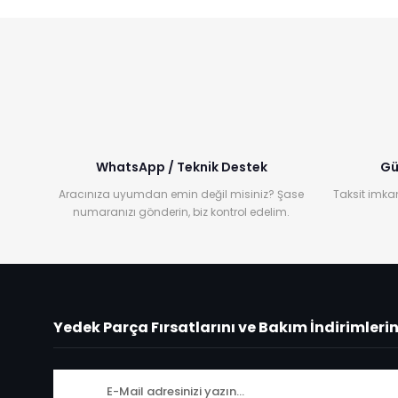
WhatsApp / Teknik Destek
Gü
Aracınıza uyumdan emin değil misiniz? Şase
Taksit imkan
numaranızı gönderin, biz kontrol edelim.
Yedek Parça Fırsatlarını ve Bakım İndirimleri