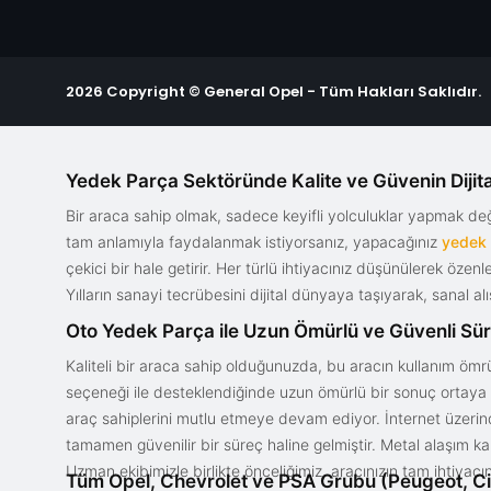
2026 Copyright © General Opel - Tüm Hakları Saklıdır.
Yedek Parça Sektöründe Kalite ve Güvenin Dijita
Bir araca sahip olmak, sadece keyifli yolculuklar yapmak d
tam anlamıyla faydalanmak istiyorsanız, yapacağınız
yedek
çekici bir hale getirir. Her türlü ihtiyacınız düşünülerek özen
Yılların sanayi tecrübesini dijital dünyaya taşıyarak, sanal 
Oto Yedek Parça ile Uzun Ömürlü ve Güvenli Sü
Kaliteli bir araca sahip olduğunuzda, bu aracın kullanım ömrü
seçeneği ile desteklendiğinde uzun ömürlü bir sonuç ortaya ko
araç sahiplerini mutlu etmeye devam ediyor. İnternet üzerind
tamamen güvenilir bir süreç haline gelmiştir. Metal alaşım ka
Uzman ekibimizle birlikte önceliğimiz, aracınızın tam ihtiyac
Tüm Opel, Chevrolet ve PSA Grubu (Peugeot, Ci