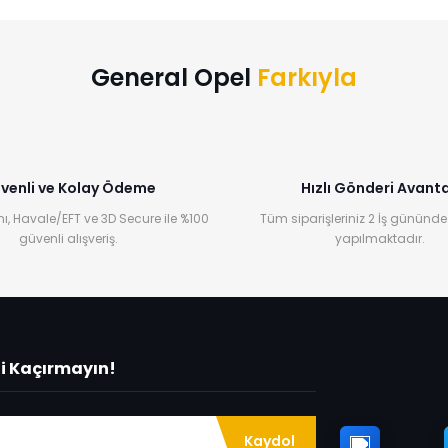
Yorum Yaz
General Opel
Farkıyla
venli ve Kolay Ödeme
Hızlı Gönderi Avanta
ı, Havale/EFT ve 3D Secure ile %100
Tüm siparişleriniz 2 İş gününde
güvenli alışveriş.
yapılmaktadır.
ni Kaçırmayın!
Kaydol