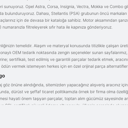
i sunuyoruz. Opel Astra, Corsa, Insignia, Vectra, Mokka ve Combo gib
ızda bulunduruyoruz. Dahası, Stellantis (PSA) grubunun öncü markaları
açlarınız için de devasa bir kataloğa sahibiz. Motor aksamından şanz
 numaranızla filtreleyerek sıfır hata ile kapınıza gönderiyoruz.
iğinizin temelidir. Alaşım ve materyal konusunda titizlikle çalışan üre
onaylı OEM tedarik noktasında zengin seçenekler sunan sayfalarımız, en n
ne; sertifikalı, test edilmiş ve garantili parçalar tedarik etmek, aracı
ödün vermek istemeyen herkes için en özel orijinal parça alternatifler
rgo
aj göz önüne alındığında, sitemizden yapacağınız alışveriş aracınız içi
da, dürüst ve şeffaf ticaret politikamızla örnek bir firma olma özelliği
işmesi hayati önem taşıyan parçalar, toptan alım gücümüz sayesinde anc
arı ve SSL sertifikalı güvenli ödeme altyapısıyla; ülkenin neresinde olurs
gun fiyat avantajıyla parça kalitesini birleştirmek için doğru yerdesin