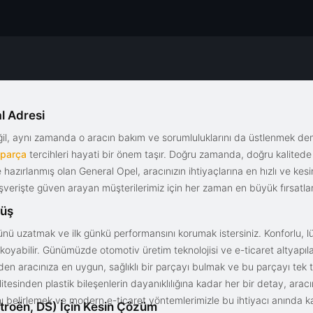
l Adresi
eğil, aynı zamanda o aracın bakım ve sorumluluklarını da üstlenmek d
 parça
tercihleri hayati bir önem taşır. Doğru zamanda, doğru kalitede s
le hazırlanmış olan General Opel, aracınızın ihtiyaçlarına en hızlı ve ke
alışverişte güven arayan müşterilerimiz için her zaman en büyük fırsatla
rüş
nü uzatmak ve ilk günkü performansını korumak istersiniz. Konforlu, lük
yabilir. Günümüzde otomotiv üretim teknolojisi ve e-ticaret altyapılar
en aracınıza en uygun, sağlıklı bir parçayı bulmak ve bu parçayı tek 
litesinden plastik bileşenlerin dayanıklılığına kadar her bir detay, a
ını belirlemek ve modern e-ticaret yöntemlerimizle bu ihtiyacı anında ka
troën, DS) İçin Kesin Çözüm