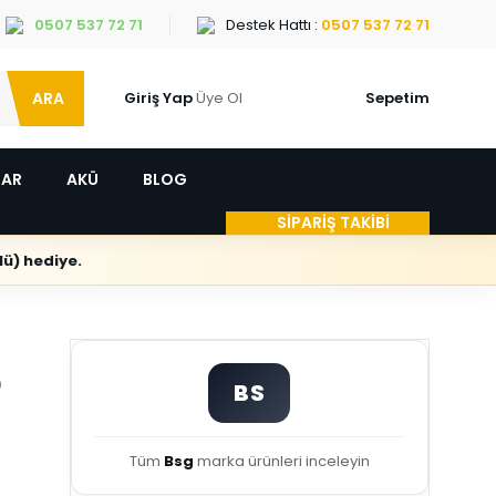
0507 537 72 71
Destek Hattı :
0507 537 72 71
ARA
Giriş Yap
Üye Ol
Sepetim
LAR
AKÜ
BLOG
SİPARİŞ TAKİBİ
ü) hediye.
0
BS
Tüm
Bsg
marka ürünleri inceleyin