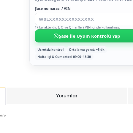
Şase numarası / VIN
17 karakterdir. I, O ve Q harfleri VIN içinde kullanılmaz.
Şase ile Uyum Kontrolü Yap
Ücretsiz kontrol
Ortalama yanıt: ~5 dk
Hafta içi & Cumartesi 09:00–18:30
Yorumlar
ndür
Bu ürüne ilk yorumu siz yapın!