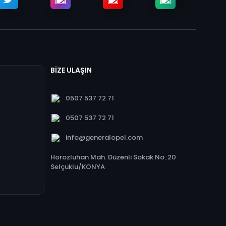
BİZE ULAŞIN
0507 537 72 71
0507 537 72 71
info@generalopel.com
Horozluhan Mah. Düzenli Sokak No.:20
Selçuklu/KONYA