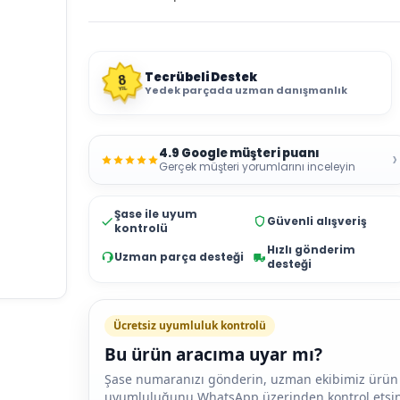
Tecrübeli Destek
8
Yedek parçada uzman danışmanlık
YIL
4.9 Google müşteri puanı
›
Gerçek müşteri yorumlarını inceleyin
Şase ile uyum
Güvenli alışveriş
kontrolü
Hızlı gönderim
Uzman parça desteği
desteği
Ücretsiz uyumluluk kontrolü
Bu ürün aracıma uyar mı?
Şase numaranızı gönderin, uzman ekibimiz ürün
uyumluluğunu WhatsApp üzerinden kontrol etsin