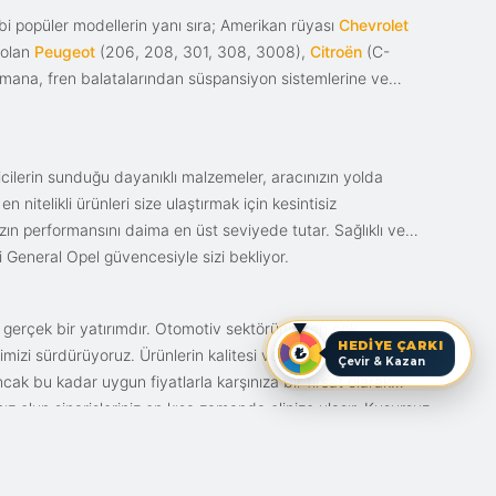
i popüler modellerin yanı sıra; Amerikan rüyası
Chevrolet
 olan
Peugeot
(206, 208, 301, 308, 3008),
Citroën
(C-
ımana, fren balatalarından süspansiyon sistemlerine ve
ticilerin sunduğu dayanıklı malzemeler, aracınızın yolda
itelikli ürünleri size ulaştırmak için kesintisiz
nızın performansını daima en üst seviyede tutar. Sağlıklı ve
i General Opel güvencesiyle sizi bekliyor.
n gerçek bir yatırımdır. Otomotiv sektörünün en çok
HEDİYE ÇARKI
mizi sürdürüyoruz. Ürünlerin kalitesi ve bunun fiyat karşılığı
Çevir & Kazan
ak bu kadar uygun fiyatlarla karşınıza bir fırsat olarak
anız olun siparişleriniz en kısa zamanda elinize ulaşır. Kusursuz
iz.