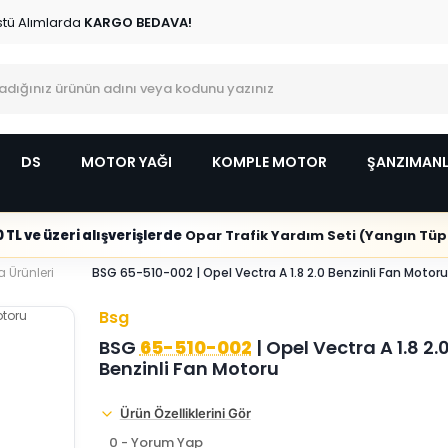
stü Alımlarda
KARGO BEDAVA!
DS
MOTOR YAĞI
KOMPLE MOTOR
ŞANZIMAN
 TL ve üzeri alışverişlerde
Opar Trafik Yardım Seti (Yangın Tüpl
 Ürünleri
BSG 65-510-002 | Opel Vectra A 1.8 2.0 Benzinli Fan Motoru
Bsg
BSG
65-510-002
| Opel Vectra A 1.8 2.
Benzinli Fan Motoru
Ürün Özelliklerini Gör
0 - Yorum Yap