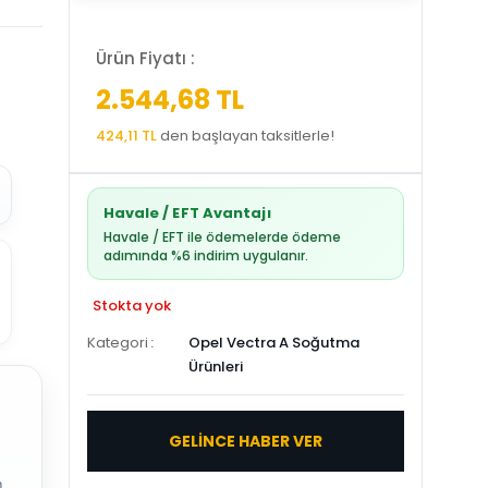
Ürün Fiyatı :
2.544,68 TL
424,11 TL
den başlayan taksitlerle!
Havale / EFT Avantajı
Havale / EFT ile ödemelerde ödeme
adımında %6 indirim uygulanır.
Stokta yok
Kategori
Opel Vectra A Soğutma
Ürünleri
GELİNCE HABER VER
.