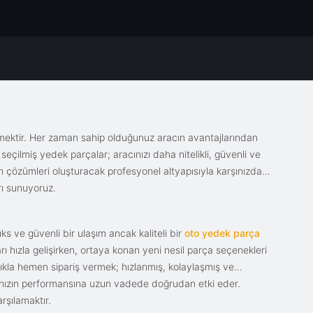
emektir. Her zaman sahip olduğunuz aracın avantajlarından
eçilmiş yedek parçalar; aracınızı daha nitelikli, güvenli ve
sin çözümleri oluşturacak profesyonel altyapısıyla karşınızda.
rı sunuyoruz.
s ve güvenli bir ulaşım ancak kaliteli bir
oto yedek parça
ı hızla gelişirken, ortaya konan yeni nesil parça seçenekleri
tıkla hemen sipariş vermek; hızlanmış, kolaylaşmış ve
racınızın performansına uzun vadede doğrudan etki eder.
rşılamaktır.