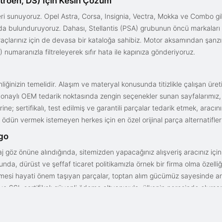
troën, DS) İçin Kesin Çözüm
i sunuyoruz. Opel Astra, Corsa, Insignia, Vectra, Mokka ve Combo gib
ızda bulunduruyoruz. Dahası, Stellantis (PSA) grubunun öncü markaları
açlarınız için de devasa bir kataloğa sahibiz. Motor aksamından şanz
 numaranızla filtreleyerek sıfır hata ile kapınıza gönderiyoruz.
iğinizin temelidir. Alaşım ve materyal konusunda titizlikle çalışan üre
onaylı OEM tedarik noktasında zengin seçenekler sunan sayfalarımız, en n
ne; sertifikalı, test edilmiş ve garantili parçalar tedarik etmek, aracı
ödün vermek istemeyen herkes için en özel orijinal parça alternatifler
rgo
aj göz önüne alındığında, sitemizden yapacağınız alışveriş aracınız içi
da, dürüst ve şeffaf ticaret politikamızla örnek bir firma olma özelliği
işmesi hayati önem taşıyan parçalar, toptan alım gücümüz sayesinde anc
arı ve SSL sertifikalı güvenli ödeme altyapısıyla; ülkenin neresinde olurs
gun fiyat avantajıyla parça kalitesini birleştirmek için doğru yerdesin