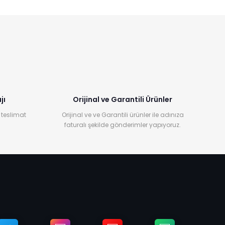
jı
Orijinal ve Garantili Ürünler
 teslimat
Orijinal ve ve Garantili ürünler ile adınıza
faturalı şekilde gönderimler yapıyoruz.