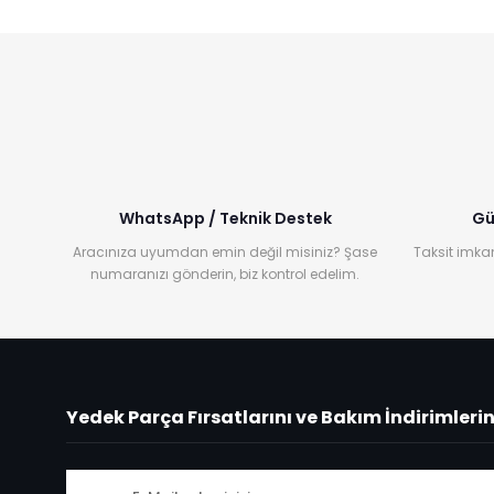
WhatsApp / Teknik Destek
Gü
Aracınıza uyumdan emin değil misiniz? Şase
Taksit imkan
numaranızı gönderin, biz kontrol edelim.
Yedek Parça Fırsatlarını ve Bakım İndirimleri