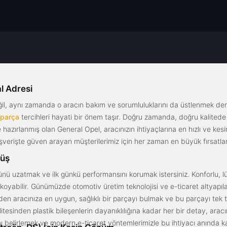
l Adresi
eğil, aynı zamanda o aracın bakım ve sorumluluklarını da üstlenmek d
 parça
tercihleri hayati bir önem taşır. Doğru zamanda, doğru kalitede s
le hazırlanmış olan General Opel, aracınızın ihtiyaçlarına en hızlı ve ke
alışverişte güven arayan müşterilerimiz için her zaman en büyük fırsatla
rüş
nü uzatmak ve ilk günkü performansını korumak istersiniz. Konforlu, lük
yabilir. Günümüzde otomotiv üretim teknolojisi ve e-ticaret altyapılar
en aracınıza en uygun, sağlıklı bir parçayı bulmak ve bu parçayı tek 
litesinden plastik bileşenlerin dayanıklılığına kadar her bir detay, a
ını belirlemek ve modern e-ticaret yöntemlerimizle bu ihtiyacı anında ka