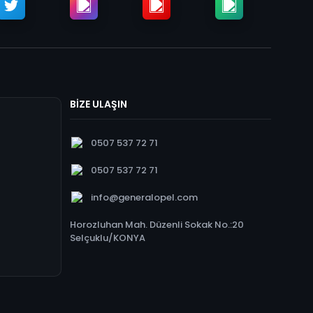
BİZE ULAŞIN
0507 537 72 71
0507 537 72 71
info@generalopel.com
Horozluhan Mah. Düzenli Sokak No.:20
Selçuklu/KONYA