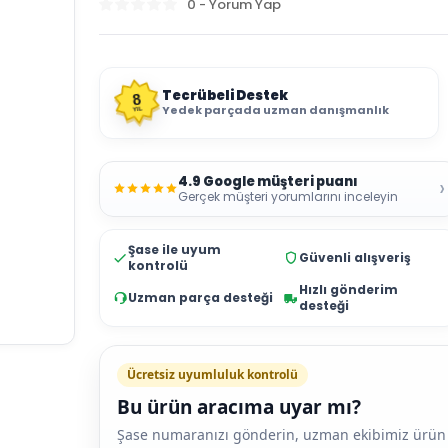
0 - Yorum Yap
Tecrübeli Destek
8
Yedek parçada uzman danışmanlık
YIL
4.9 Google müşteri puanı
›
Gerçek müşteri yorumlarını inceleyin
Şase ile uyum
Güvenli alışveriş
kontrolü
Hızlı gönderim
Uzman parça desteği
desteği
Ücretsiz uyumluluk kontrolü
Bu ürün aracıma uyar mı?
Şase numaranızı gönderin, uzman ekibimiz ürün