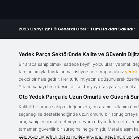
2026 Copyright © General Opel - Tüm Hakları Saklıdır.
Yedek Parça Sektöründe Kalite ve Güvenin Dijita
Bir araca sahip olmak, sadece keyifli yolculuklar yapmak d
tam anlamıyla faydalanmak istiyorsanız, yapacağınız
yedek
çekici bir hale getirir. Her türlü ihtiyacınız düşünülerek özen
Yılların sanayi tecrübesini dijital dünyaya taşıyarak, sanal 
Oto Yedek Parça ile Uzun Ömürlü ve Güvenli Sü
Kaliteli bir araca sahip olduğunuzda, bu aracın kullanım ömrü
seçeneği ile desteklendiğinde uzun ömürlü bir sonuç ortaya ko
araç sahiplerini mutlu etmeye devam ediyor. İnternet üzerind
tamamen güvenilir bir süreç haline gelmiştir. Metal alaşım ka
Uzman ekibimizle birlikte önceliğimiz, aracınızın tam ihtiyac