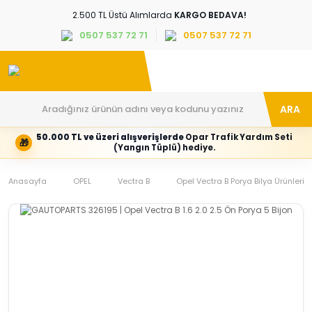
2.500 TL Üstü Alımlarda
KARGO BEDAVA!
0507 537 72 71
0507 537 72 71
ARA
50.000 TL ve üzeri alışverişlerde
Opar Trafik Yardım Seti
🎁
Hesabım
Kategoriler
(Yangın Tüplü) hediye.
Giriş
Marka,
yapın
araç
Anasayfa
veya
ve
OPEL
Vectra B
Opel Vectra B Porya Bilya Ürünleri
yeni
parça
hesap
grubunu
oluşturun
seçin
Tüm Kategoriler
E-posta adresi
Şifre