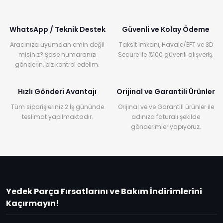
WhatsApp / Teknik Destek
Güvenli ve Kolay Ödeme
Aracınıza uyumdan emin değil
Taksit imkanı, Havale/EFT ve 3D
misiniz? Şase numaranızı
Secure ile %100 güvenli alışveriş.
gönderin, biz kontrol edelim.
Hızlı Gönderi Avantajı
Orijinal ve Garantili Ürünler
Tüm siparişleriniz 2 İş gününde
Orijinal ve ve Garantili ürünler ile
teslimat yapılmaktadır.
adınıza faturalı şekilde
gönderimler yapıyoruz.
Yedek Parça Fırsatlarını ve Bakım İndirimlerini
Kaçırmayın!