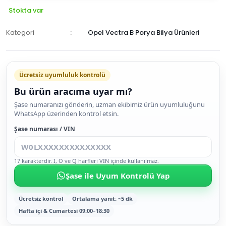
Stokta var
Kategori
Opel Vectra B Porya Bilya Ürünleri
Ücretsiz uyumluluk kontrolü
Bu ürün aracıma uyar mı?
SEPETE
Şase numaranızı gönderin, uzman ekibimiz ürün uyumluluğunu
WhatsApp üzerinden kontrol etsin.
EKLE
HEMEN
Şase numarası / VIN
AL
17 karakterdir. I, O ve Q harfleri VIN içinde kullanılmaz.
Şase ile Uyum Kontrolü Yap
Ücretsiz kontrol
Ortalama yanıt: ~5 dk
Hafta içi & Cumartesi 09:00–18:30