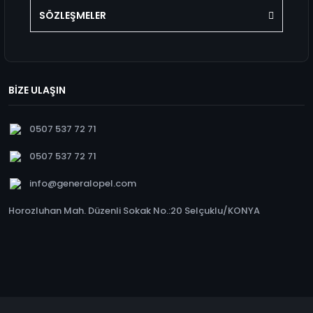
SÖZLEŞMELER
BİZE ULAŞIN
0507 537 72 71
0507 537 72 71
info@generalopel.com
Horozluhan Mah. Düzenli Sokak No.:20 Selçuklu/KONYA