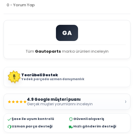
0 - Yorum Yap
GA
Tüm
Gautoparts
marka ürünleri inceleyin
Tecrübeli Destek
8
Yedek parçada uzman danışmanlık
YIL
4.9 Google müşteri puanı
›
Gerçek müşteri yorumlarını inceleyin
Şase ile uyum kontrolü
Güvenli alışveriş
Uzman parça desteği
Hızlı gönderim desteği