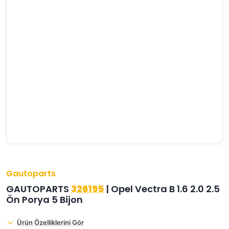
›
›
›
O
C
P
Beni
Şifremi
CHEVROLET
OPEL
PEUGEOT
hatırla
unuttum
Giriş Yap
›
›
›
M
C
D
Yeni Hesap
MOTOR
CİTROEN
DS
Oluştur
YAĞI
›
›
›
K
Ş
A
KOMPLE
ŞANZIMANLAR
AKÜ
MOTOR
Gautoparts
GAUTOPARTS
326195
| Opel Vectra B 1.6 2.0 2.5
Ön Porya 5 Bijon
Ürün Özelliklerini Gör