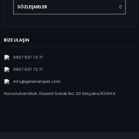
SÖZLEŞMELER
BİZE ULAŞIN
0507 537 72 71
0507 537 72 71
info@generalopel.com
Horozluhan Mah. Düzenli Sokak No.:20 Selçuklu/KONYA