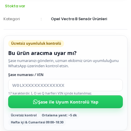
Stokta var
Kategori
Opel Vectra B Sensör Ürünleri
Ücretsiz uyumluluk kontrolü
Bu ürün aracıma uyar mı?
SEPETE
Şase numaranızı gönderin, uzman ekibimiz ürün uyumluluğunu
WhatsApp üzerinden kontrol etsin.
EKLE
HEMEN
Şase numarası / VIN
AL
17 karakterdir. I, O ve Q harfleri VIN içinde kullanılmaz.
Şase ile Uyum Kontrolü Yap
Ücretsiz kontrol
Ortalama yanıt: ~5 dk
Hafta içi & Cumartesi 09:00–18:30