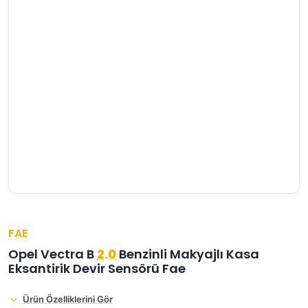
›
›
›
O
C
P
Beni
Şifremi
CHEVROLET
OPEL
PEUGEOT
hatırla
unuttum
Giriş Yap
›
›
›
M
C
D
Yeni Hesap
MOTOR
CİTROEN
DS
Oluştur
YAĞI
›
›
›
K
Ş
A
KOMPLE
ŞANZIMANLAR
AKÜ
MOTOR
FAE
Opel Vectra B
2.0
Benzinli Makyajlı Kasa
Eksantirik Devir Sensörü Fae
Ürün Özelliklerini Gör