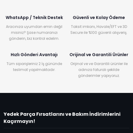
WhatsApp / Teknik Destek
Güvenli ve Kolay Ödeme
Aracınıza uyumdan emin değil
Taksit imkanı, Havale/EFT ve 3D
misiniz? Şase numaranızı
Secure ile %100 güvenli alışveriş.
gönderin, biz kontrol edelim.
Hızlı Gönderi Avantajı
Orijinal ve Garantili Ürünler
Tüm siparişleriniz 2 İş gününde
Orijinal ve ve Garantili ürünler ile
teslimat yapılmaktadır.
adınıza faturalı şekilde
gönderimler yapıyoruz.
Yedek Parça Fırsatlarını ve Bakım İndirimlerini
Kaçırmayın!