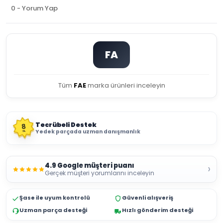
0 - Yorum Yap
FA
Tüm
FAE
marka ürünleri inceleyin
Tecrübeli Destek
8
Yedek parçada uzman danışmanlık
YIL
4.9 Google müşteri puanı
›
Gerçek müşteri yorumlarını inceleyin
Şase ile uyum kontrolü
Güvenli alışveriş
Uzman parça desteği
Hızlı gönderim desteği