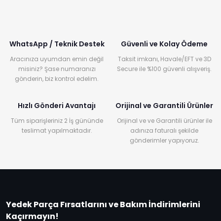
WhatsApp / Teknik Destek
Güvenli ve Kolay Ödeme
Aracınıza uyumdan emin değil
Taksit imkanı, Havale/EFT ve 3D
misiniz? Şase numaranızı
Secure ile %100 güvenli alışveriş.
gönderin, biz kontrol edelim.
Hızlı Gönderi Avantajı
Orijinal ve Garantili Ürünler
Tüm siparişleriniz 2 İş gününde
Orijinal ve ve Garantili ürünler ile
teslimat yapılmaktadır.
adınıza faturalı şekilde
gönderimler yapıyoruz.
Yedek Parça Fırsatlarını ve Bakım İndirimlerini
Kaçırmayın!