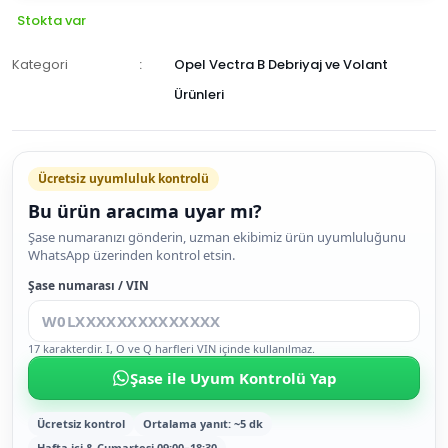
Stokta var
Kategori
Opel Vectra B Debriyaj ve Volant
Ürünleri
Ücretsiz uyumluluk kontrolü
Bu ürün aracıma uyar mı?
SEPETE
Şase numaranızı gönderin, uzman ekibimiz ürün uyumluluğunu
WhatsApp üzerinden kontrol etsin.
EKLE
HEMEN
Şase numarası / VIN
AL
17 karakterdir. I, O ve Q harfleri VIN içinde kullanılmaz.
Şase ile Uyum Kontrolü Yap
Ücretsiz kontrol
Ortalama yanıt: ~5 dk
Hafta içi & Cumartesi 09:00–18:30