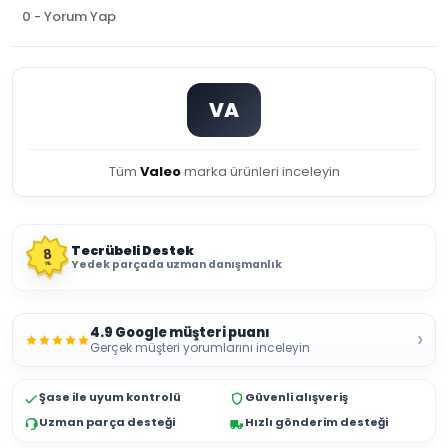
0 - Yorum Yap
VA
Tüm
Valeo
marka ürünleri inceleyin
Tecrübeli Destek
8
Yedek parçada uzman danışmanlık
YIL
4.9 Google müşteri puanı
›
Gerçek müşteri yorumlarını inceleyin
Şase ile uyum kontrolü
Güvenli alışveriş
Uzman parça desteği
Hızlı gönderim desteği