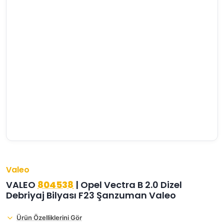
›
›
›
O
C
P
Beni
Şifremi
CHEVROLET
OPEL
PEUGEOT
hatırla
unuttum
Giriş Yap
›
›
›
M
C
D
Yeni Hesap
MOTOR
CİTROEN
DS
Oluştur
YAĞI
›
›
›
K
Ş
A
KOMPLE
ŞANZIMANLAR
AKÜ
MOTOR
Valeo
VALEO
804538
| Opel Vectra B 2.0 Dizel
Debriyaj Bilyası F23 Şanzuman Valeo
Ürün Özelliklerini Gör