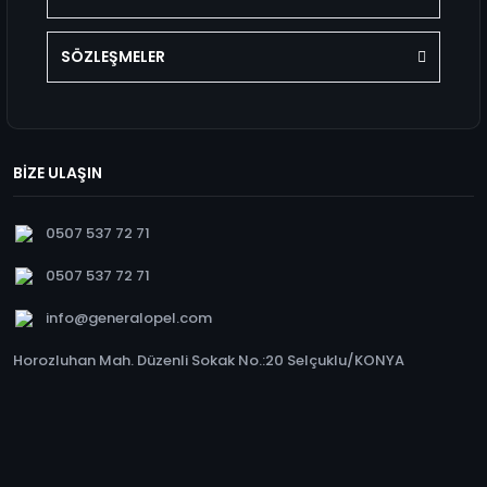
SÖZLEŞMELER
BİZE ULAŞIN
0507 537 72 71
0507 537 72 71
info@generalopel.com
Horozluhan Mah. Düzenli Sokak No.:20 Selçuklu/KONYA