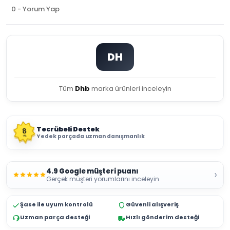
0 - Yorum Yap
DH
Tüm
Dhb
marka ürünleri inceleyin
Tecrübeli Destek
8
Yedek parçada uzman danışmanlık
YIL
4.9 Google müşteri puanı
›
Gerçek müşteri yorumlarını inceleyin
Şase ile uyum kontrolü
Güvenli alışveriş
Uzman parça desteği
Hızlı gönderim desteği