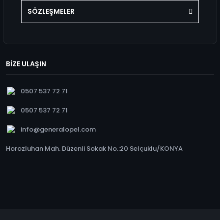
SÖZLEŞMELER
BİZE ULAŞIN
0507 537 72 71
0507 537 72 71
info@generalopel.com
Horozluhan Mah. Düzenli Sokak No.:20 Selçuklu/KONYA