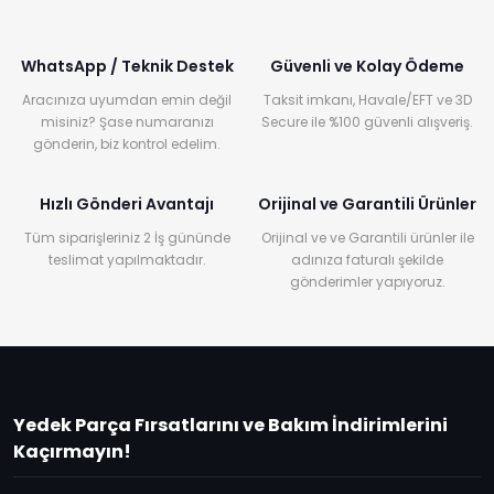
WhatsApp / Teknik Destek
Güvenli ve Kolay Ödeme
Aracınıza uyumdan emin değil
Taksit imkanı, Havale/EFT ve 3D
misiniz? Şase numaranızı
Secure ile %100 güvenli alışveriş.
gönderin, biz kontrol edelim.
Hızlı Gönderi Avantajı
Orijinal ve Garantili Ürünler
Tüm siparişleriniz 2 İş gününde
Orijinal ve ve Garantili ürünler ile
teslimat yapılmaktadır.
adınıza faturalı şekilde
gönderimler yapıyoruz.
Yedek Parça Fırsatlarını ve Bakım İndirimlerini
Kaçırmayın!