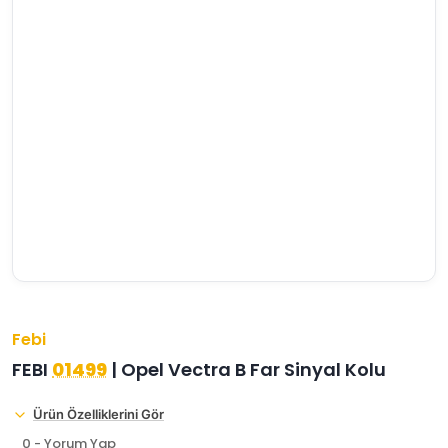
›
›
›
O
C
P
Beni
Şifremi
CHEVROLET
OPEL
PEUGEOT
hatırla
unuttum
Giriş Yap
›
›
›
M
C
D
Yeni Hesap
MOTOR
CİTROEN
DS
Oluştur
YAĞI
›
›
›
K
Ş
A
KOMPLE
ŞANZIMANLAR
AKÜ
MOTOR
Febi
FEBI
01499
| Opel Vectra B Far Sinyal Kolu
Ürün Özelliklerini Gör
0 - Yorum Yap