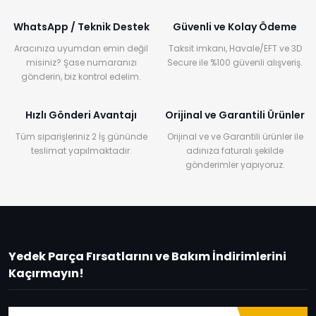
WhatsApp / Teknik Destek
Güvenli ve Kolay Ödeme
Aracınıza uyumdan emin değil
Taksit imkanı, Havale/EFT ve 3D
misiniz? Şase numaranızı
Secure ile %100 güvenli alışveriş.
gönderin, biz kontrol edelim.
Hızlı Gönderi Avantajı
Orijinal ve Garantili Ürünler
Tüm siparişleriniz 2 İş gününde
Orijinal ve ve Garantili ürünler ile
teslimat yapılmaktadır.
adınıza faturalı şekilde
gönderimler yapıyoruz.
Yedek Parça Fırsatlarını ve Bakım İndirimlerini
Kaçırmayın!