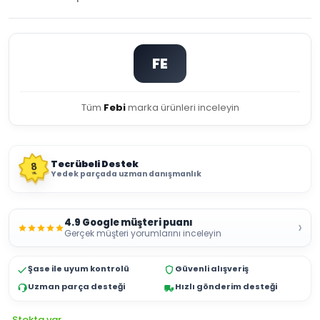
FE
Tüm
Febi
marka ürünleri inceleyin
Tecrübeli Destek
8
Yedek parçada uzman danışmanlık
YIL
4.9 Google müşteri puanı
›
Gerçek müşteri yorumlarını inceleyin
Şase ile uyum kontrolü
Güvenli alışveriş
Uzman parça desteği
Hızlı gönderim desteği
Stokta var