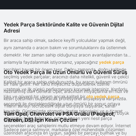
Yedek Parça Sektöründe Kalite ve Güvenin Dijital
Adresi
Bir araca sahip olmak, sadece keyifli yolculuklar yapmak değil,
aynı zamanda o aracın bakım ve sorumluluklarını da üstlenmek
demektir. Her zaman sahip olduğunuz aracın avantajlarından tam
anlamıyla faydalanmak istiyorsanız, yapacağınız
yedek parça
tercihleri hayati bir önem taşır. Doğru zamanda, doğru kalitede
Oto Yedek Parça ile Uzun Ömürlü ve Güvenli Sürüş
seçilmiş yedek parçalar; aracınızı daha nitelikli, güvenli ve çekici
Kaliteli bir araca sahip olduğunuzda, bu aracın kullanım ömrünü
bir hale getirir. Her türlü ihtiyacınız düşünülerek özenle
uzatmak ve ilk günkü performansını korumak istersiniz. Konforlu,
hazırlanmış olan General Opel, aracınızın ihtiyaçlarına en hızlı ve
lüks ve güvenli bir ulaşım ancak kaliteli bir
oto yedek parça
kesin çözümleri oluşturacak profesyonel altyapısıyla karşınızda.
seçeneği ile desteklendiğinde uzun ömürlü bir sonuç ortaya
Yılların sanayi tecrübesini dijital dünyaya taşıyarak, sanal
koyabilir. Günümüzde otomotiv üretim teknolojisi ve e-ticaret
alışverişte güven arayan müşterilerimiz için her zaman en büyük
Tüm Opel, Chevrolet ve PSA Grubu (Peugeot,
altyapıları hızla gelişirken, ortaya konan yeni nesil parça
Citroën, DS) İçin Kesin Çözüm
fırsatları sunuyoruz.
seçenekleri araç sahiplerini mutlu etmeye devam ediyor. İnternet
Sadece parça satmıyor, markalara özel mühendislik çözümleri
üzerinden aracınıza en uygun, sağlıklı bir parçayı bulmak ve bu