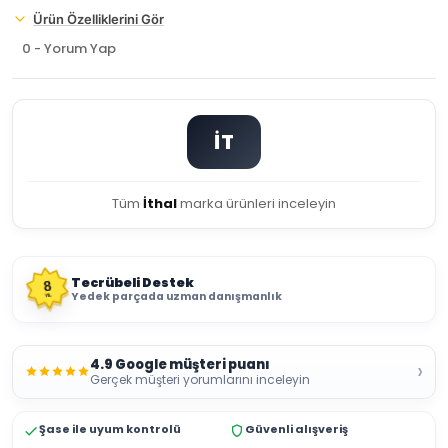
Ürün Özelliklerini Gör
0 - Yorum Yap
İT
Tüm
İthal
marka ürünleri inceleyin
Tecrübeli Destek
8
Yedek parçada uzman danışmanlık
YIL
4.9 Google müşteri puanı
›
Gerçek müşteri yorumlarını inceleyin
Şase ile uyum kontrolü
Güvenli alışveriş