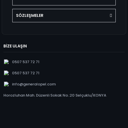
SÖZLEŞMELER
BİZE ULAŞIN
0507 537 72 71
0507 537 72 71
info@generalopel.com
Horozluhan Mah. Düzenli Sokak No.:20 Selçuklu/KONYA