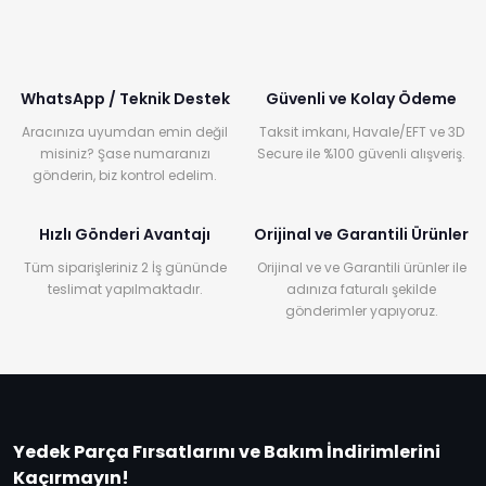
WhatsApp / Teknik Destek
Güvenli ve Kolay Ödeme
Aracınıza uyumdan emin değil
Taksit imkanı, Havale/EFT ve 3D
misiniz? Şase numaranızı
Secure ile %100 güvenli alışveriş.
gönderin, biz kontrol edelim.
Hızlı Gönderi Avantajı
Orijinal ve Garantili Ürünler
Tüm siparişleriniz 2 İş gününde
Orijinal ve ve Garantili ürünler ile
teslimat yapılmaktadır.
adınıza faturalı şekilde
gönderimler yapıyoruz.
Yedek Parça Fırsatlarını ve Bakım İndirimlerini
Kaçırmayın!