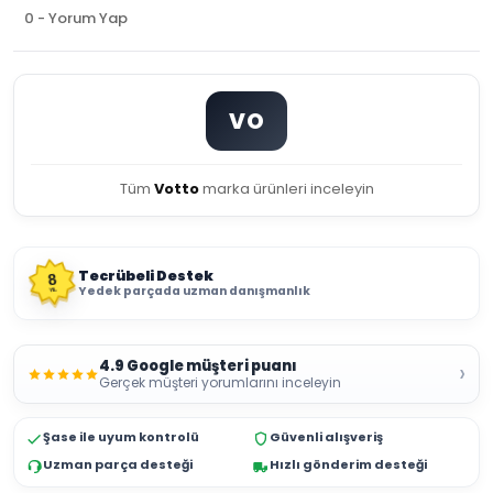
0 - Yorum Yap
VO
Tüm
Votto
marka ürünleri inceleyin
Tecrübeli Destek
8
Yedek parçada uzman danışmanlık
YIL
4.9 Google müşteri puanı
›
Gerçek müşteri yorumlarını inceleyin
Şase ile uyum kontrolü
Güvenli alışveriş
Uzman parça desteği
Hızlı gönderim desteği