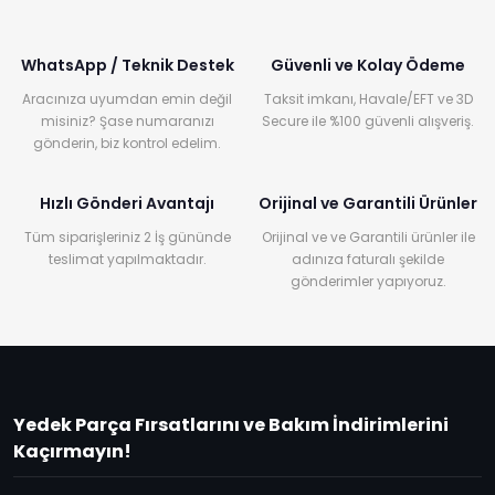
WhatsApp / Teknik Destek
Güvenli ve Kolay Ödeme
Aracınıza uyumdan emin değil
Taksit imkanı, Havale/EFT ve 3D
misiniz? Şase numaranızı
Secure ile %100 güvenli alışveriş.
gönderin, biz kontrol edelim.
Hızlı Gönderi Avantajı
Orijinal ve Garantili Ürünler
Tüm siparişleriniz 2 İş gününde
Orijinal ve ve Garantili ürünler ile
teslimat yapılmaktadır.
adınıza faturalı şekilde
gönderimler yapıyoruz.
Yedek Parça Fırsatlarını ve Bakım İndirimlerini
Kaçırmayın!