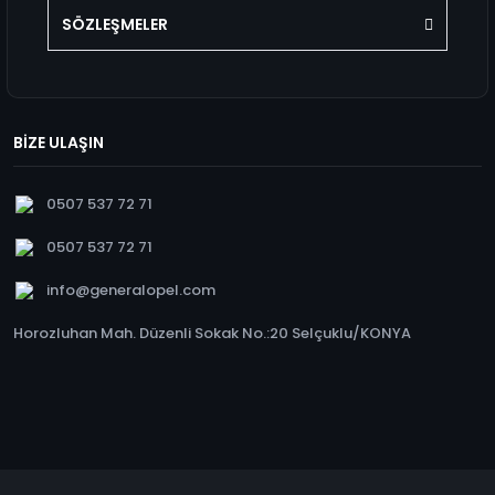
SÖZLEŞMELER
BİZE ULAŞIN
0507 537 72 71
0507 537 72 71
info@generalopel.com
Horozluhan Mah. Düzenli Sokak No.:20 Selçuklu/KONYA