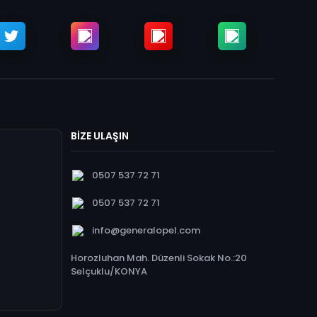
BİZE ULAŞIN
0507 537 72 71
0507 537 72 71
info@generalopel.com
Horozluhan Mah. Düzenli Sokak No.:20
Selçuklu/KONYA