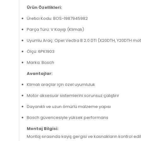
Ürün Özellikleri:
Üretici Kodu: BOS-1987945982
Parça Türü: V Kayışı (Klimalı)
Uyumlu Araç: Opel Vectra B 2.0 DTI (X20DTH, Y20DTH mot
Ölçü: 6PK1903
Marka: Bosch
Avantajlar:
Klimalı araçlar için özel uyumluluk
Motor aksesuar sistemlerini sorunsuz çalıştırır
Dayanıklı ve uzun ömürlü malzeme yapısı
Bosch güvencesiyle yüksek performans
Montaj Bilgisi:
Montaj sırasında kayış gergisi ve kasnakların kontrol ed