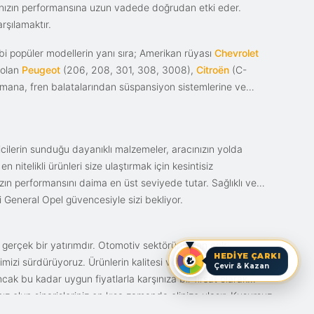
racınızın performansına uzun vadede doğrudan etki eder.
rşılamaktır.
i popüler modellerin yanı sıra; Amerikan rüyası
Chevrolet
 olan
Peugeot
(206, 208, 301, 308, 3008),
Citroën
(C-
ımana, fren balatalarından süspansiyon sistemlerine ve
ticilerin sunduğu dayanıklı malzemeler, aracınızın yolda
itelikli ürünleri size ulaştırmak için kesintisiz
nızın performansını daima en üst seviyede tutar. Sağlıklı ve
i General Opel güvencesiyle sizi bekliyor.
n gerçek bir yatırımdır. Otomotiv sektörünün en çok
HEDİYE ÇARKI
mizi sürdürüyoruz. Ürünlerin kalitesi ve bunun fiyat karşılığı
Çevir & Kazan
ak bu kadar uygun fiyatlarla karşınıza bir fırsat olarak
anız olun siparişleriniz en kısa zamanda elinize ulaşır. Kusursuz
iz.