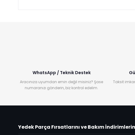
WhatsApp / Teknik Destek
Gü
Aracınıza uyumdan emin değil misiniz? Şase
Taksit imkan
numaranızı gönderin, biz kontrol edelim.
Yedek Parça Fırsatlarını ve Bakım İndirimleri