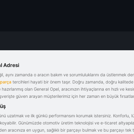
l Adresi
eğil, aynı zamanda o aracın bakım ve sorumluluklarını da üstlenmek d
 parça
tercihleri hayati bir önem taşır. Doğru zamanda, doğru kalitede s
le hazırlanmış olan General Opel, aracınızın ihtiyaçlarına en hızlı ve ke
alışverişte güven arayan müşterilerimiz için her zaman en büyük fırsatla
rüş
nü uzatmak ve ilk günkü performansını korumak istersiniz. Konforlu, lük
yabilir. Günümüzde otomotiv üretim teknolojisi ve e-ticaret altyapılar
en aracınıza en uygun, sağlıklı bir parçayı bulmak ve bu parçayı tek 