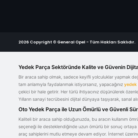
2026 Copyright © General Opel - Tüm Hakları Saklıdır.
Yedek Parça Sektöründe Kalite ve Güvenin Dijita
Bir araca sahip olmak, sadece keyifli yolculuklar yapmak d
tam anlamıyla faydalanmak istiyorsanız, yapacağınız
yedek
çekici bir hale getirir. Her türlü ihtiyacınız düşünülerek özen
Yılların sanayi tecrübesini dijital dünyaya taşıyarak, sanal 
Oto Yedek Parça ile Uzun Ömürlü ve Güvenli Sü
Kaliteli bir araca sahip olduğunuzda, bu aracın kullanım ömrü
seçeneği ile desteklendiğinde uzun ömürlü bir sonuç ortaya ko
araç sahiplerini mutlu etmeye devam ediyor. İnternet üzerind