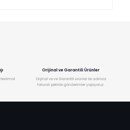
jı
Orijinal ve Garantili Ürünler
 teslimat
Orijinal ve ve Garantili ürünler ile adınıza
faturalı şekilde gönderimler yapıyoruz.