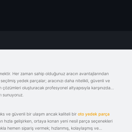
emektir. Her zaman sahip olduğunuz aracın avantajlarından
eçilmiş yedek parçalar; aracınızı daha nitelikli, güvenli ve
sin çözümleri oluşturacak profesyonel altyapısıyla karşınızda.
rı sunuyoruz.
s ve güvenli bir ulaşım ancak kaliteli bir
oto yedek parça
ı hızla gelişirken, ortaya konan yeni nesil parça seçenekleri
tıkla hemen sipariş vermek; hızlanmış, kolaylaşmış ve