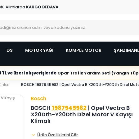
stü Alımlarda
KARGO BEDAVA!
DS
MOTOR YAĞI
KOMPLE MOTOR
ŞANZIMAN
 TL ve üzeri alışverişlerde
Opar Trafik Yardım Seti (Yangın Tüpl
ünleri
BOSCH 1987945982 | Opel Vectra B X20Dth-Y20Dth Dizel Motor 
Bosch
BOSCH
1987945982
| Opel Vectra B
X20Dth-Y20Dth Dizel Motor V Kayışı
Klimalı
Ürün Özelliklerini Gör