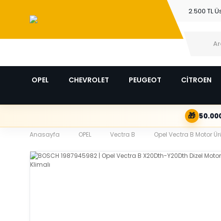
2.500 TL Ü
OPEL
CHEVROLET
PEUGEOT
CİTROEN
🎁
50.000
Anasayfa
OPEL
Vectra B
Opel Vectra B Motor Ür