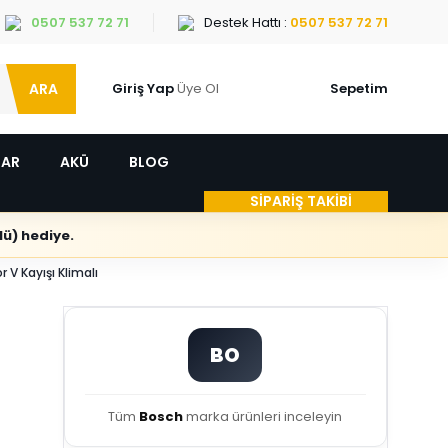
0507 537 72 71
Destek Hattı :
0507 537 72 71
ARA
Giriş Yap
Üye Ol
Sepetim
LAR
AKÜ
BLOG
SİPARİŞ TAKİBİ
ü) hediye.
V Kayışı Klimalı
BO
Tüm
Bosch
marka ürünleri inceleyin