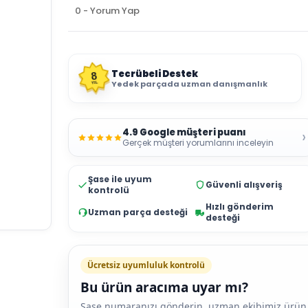
0 - Yorum Yap
Tecrübeli Destek
8
Yedek parçada uzman danışmanlık
YIL
4.9 Google müşteri puanı
›
Gerçek müşteri yorumlarını inceleyin
Şase ile uyum
Güvenli alışveriş
kontrolü
Hızlı gönderim
Uzman parça desteği
desteği
Ücretsiz uyumluluk kontrolü
Bu ürün aracıma uyar mı?
Şase numaranızı gönderin, uzman ekibimiz ürün