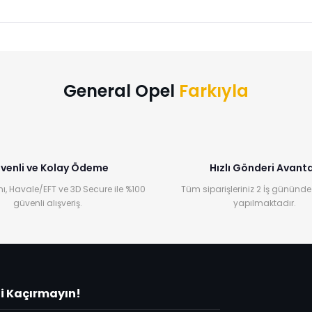
Bu ürüne ilk yorumu siz yapın!
Yorum Yaz
General Opel
Farkıyla
venli ve Kolay Ödeme
Hızlı Gönderi Avanta
ı, Havale/EFT ve 3D Secure ile %100
Tüm siparişleriniz 2 İş gününde
güvenli alışveriş.
yapılmaktadır.
ni Kaçırmayın!