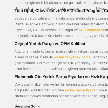
tamamen güvenilir bir süreç haline gelmiştir. Metal alaşım ka
Uzman ekibimizle birlikte önceliğimiz, aracınızın tam ihtiyac
Tüm Opel, Chevrolet ve PSA Grubu (Peugeot, Ci
Sadece parça satmıyor, markalara özel mühendislik çözümler
Cruze, Aveo ve Captiva için aradığınız her vidayı stoklarım
Elysée, C3, C4, C5 Aircross, Berlingo) ve
DS Automobiles
ar
periyodik kışlık bakım ürünlerine kadar her parçayı, şasi (VIN)
Orijinal Yedek Parça ve OEM Kalitesi
Araç onarımında kullanılan malzemelerin kalitesi, sürüş güvenl
akmasını sağlar. Özellikle
orijinal oto yedek parça
ve fabrika 
çalışmaktadır. Ucuz ve menşei belirsiz yan sanayi ürünler yeri
uzun ömürlü bir araç hayali kuran, güvenlikten ve tasaruftan 
Ekonomik Oto Yedek Parça Fiyatları ve Hızlı Ka
Çok çeşitli malzemeler ve her bir ürünün araca kattığı avant
araştırılan konularından biri olan
yedek parça fiyatları
konusun
sitemizde herkes tarafından net bir şekilde görülebilir. Değ
çıkabilir. Kış koşullarına özel indirimler, hızlı kargo avantajl
Devamını Gör
bir tasarım ve güce sahip olan aracınızın değerini korumak, uy