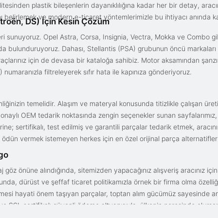
litesinden plastik bileşenlerin dayanıklılığına kadar her bir detay, a
ını belirlemek ve modern e-ticaret yöntemlerimizle bu ihtiyacı anında ka
troën, DS) İçin Kesin Çözüm
i sunuyoruz. Opel Astra, Corsa, Insignia, Vectra, Mokka ve Combo gib
ızda bulunduruyoruz. Dahası, Stellantis (PSA) grubunun öncü markaları
açlarınız için de devasa bir kataloğa sahibiz. Motor aksamından şanz
 numaranızla filtreleyerek sıfır hata ile kapınıza gönderiyoruz.
iğinizin temelidir. Alaşım ve materyal konusunda titizlikle çalışan üre
onaylı OEM tedarik noktasında zengin seçenekler sunan sayfalarımız, en n
ne; sertifikalı, test edilmiş ve garantili parçalar tedarik etmek, aracı
ödün vermek istemeyen herkes için en özel orijinal parça alternatifler
rgo
aj göz önüne alındığında, sitemizden yapacağınız alışveriş aracınız içi
da, dürüst ve şeffaf ticaret politikamızla örnek bir firma olma özelliği
işmesi hayati önem taşıyan parçalar, toptan alım gücümüz sayesinde anc
arı ve SSL sertifikalı güvenli ödeme altyapısıyla; ülkenin neresinde olurs
gun fiyat avantajıyla parça kalitesini birleştirmek için doğru yerdesin