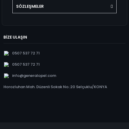
SÖZLEŞMELER
BİZE ULAŞIN
0507 537 72 71
0507 537 72 71
info@generalopel.com
Horozluhan Mah. Düzenli Sokak No.:20 Selçuklu/KONYA