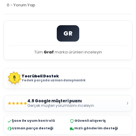
0 - Yorum Yap
GR
Tüm
Graf
marka ürünleri inceleyin
Tecrübeli Destek
8
Yedek parçada uzman danışmanlık
YIL
4.9 Google müşteri puanı
›
Gerçek müşteri yorumlarını inceleyin
Şase ile uyum kontrolü
Güvenli alışveriş
Uzman parça desteği
Hızlı gönderim desteği