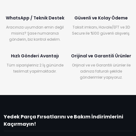
WhatsApp / Teknik Destek
Güvenli ve Kolay Ödeme
Aracınıza uyumdan emin değil
Taksit imkanı, Havale/EFT ve 3D
misiniz? Şase numaranızı
Secure ile %100 güvenli alışveriş.
gönderin, biz kontrol edelim.
Hızlı Gönderi Avantajı
Orijinal ve Garantili Ürünler
Tüm siparişleriniz 2 İş gününde
Orijinal ve ve Garantili ürünler ile
teslimat yapılmaktadır.
adınıza faturalı şekilde
gönderimler yapıyoruz.
Yedek Parça Fırsatlarını ve Bakım İndirimlerini
Kaçırmayın!