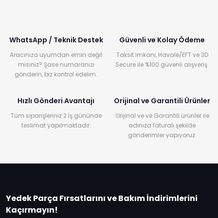
WhatsApp / Teknik Destek
Güvenli ve Kolay Ödeme
Aracınıza uyumdan emin değil
Taksit imkanı, Havale/EFT ve 3D
misiniz? Şase numaranızı
Secure ile %100 güvenli alışveriş.
gönderin, biz kontrol edelim.
Hızlı Gönderi Avantajı
Orijinal ve Garantili Ürünler
Tüm siparişleriniz 2 İş gününde
Orijinal ve ve Garantili ürünler ile
teslimat yapılmaktadır.
adınıza faturalı şekilde
gönderimler yapıyoruz.
Yedek Parça Fırsatlarını ve Bakım İndirimlerini
Kaçırmayın!