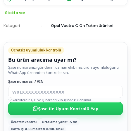
Stokta var
Kategori
Opel Vectra C Ön Takım Ürünleri
Ücretsiz uyumluluk kontrolü
Bu ürün aracıma uyar mı?
SEPETE
Şase numaranızı gönderin, uzman ekibimiz ürün uyumluluğunu
WhatsApp üzerinden kontrol etsin.
EKLE
HEMEN
Şase numarası / VIN
AL
17 karakterdir. I, O ve Q harfleri VIN içinde kullanılmaz.
Şase ile Uyum Kontrolü Yap
Ücretsiz kontrol
Ortalama yanıt: ~5 dk
Hafta içi & Cumartesi 09:00–18:30