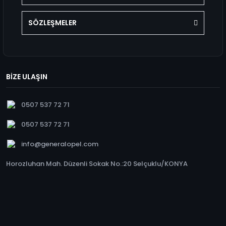
SÖZLEŞMELER
BİZE ULAŞIN
0507 537 72 71
0507 537 72 71
info@generalopel.com
Horozluhan Mah. Düzenli Sokak No.:20 Selçuklu/KONYA