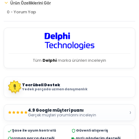
Ürün Özelliklerini Gör
0 - Yorum Yap
Tüm
Delphi
marka ürünleri inceleyin
Tecrübeli Destek
8
Yedek parçada uzman danışmanlık
YIL
4.9 Google müşteri puanı
›
Gerçek müşteri yorumlarını inceleyin
Şase ile uyum kontrolü
Güvenli alışveriş
Uzman parça desteği
Hızlı gönderim desteği