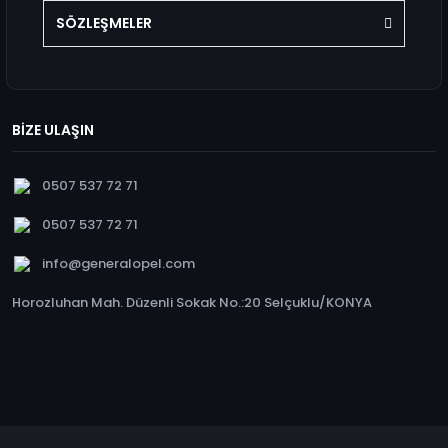
SÖZLEŞMELER
BİZE ULAŞIN
0507 537 72 71
0507 537 72 71
info@generalopel.com
Horozluhan Mah. Düzenli Sokak No.:20 Selçuklu/KONYA