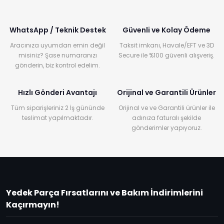
WhatsApp / Teknik Destek
Güvenli ve Kolay Ödeme
Aracınıza uyumdan emin değil
Taksit imkanı, Havale/EFT ve 3D
misiniz? Şase numaranızı
Secure ile %100 güvenli alışveriş.
gönderin, biz kontrol edelim.
Hızlı Gönderi Avantajı
Orijinal ve Garantili Ürünler
Tüm siparişleriniz 2 İş gününde
Orijinal ve ve Garantili ürünler ile
teslimat yapılmaktadır.
adınıza faturalı şekilde
gönderimler yapıyoruz.
Yedek Parça Fırsatlarını ve Bakım İndirimlerini
Kaçırmayın!