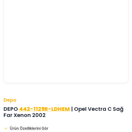
›
›
›
O
C
P
Beni
Şifremi
CHEVROLET
OPEL
PEUGEOT
hatırla
unuttum
Giriş Yap
›
›
›
M
C
D
Yeni Hesap
MOTOR
CİTROEN
DS
Oluştur
YAĞI
›
›
›
K
Ş
A
KOMPLE
ŞANZIMANLAR
AKÜ
MOTOR
Depo
DEPO
442-1129R-LDHEM
| Opel Vectra C Sağ
Far Xenon 2002
Ürün Özelliklerini Gör