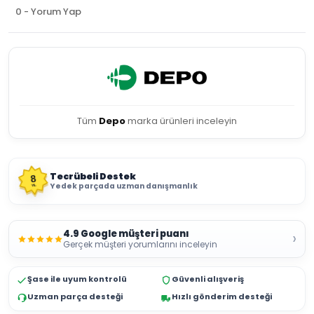
0 - Yorum Yap
Tüm
Depo
marka ürünleri inceleyin
Tecrübeli Destek
8
Yedek parçada uzman danışmanlık
YIL
4.9 Google müşteri puanı
›
Gerçek müşteri yorumlarını inceleyin
Şase ile uyum kontrolü
Güvenli alışveriş
Uzman parça desteği
Hızlı gönderim desteği