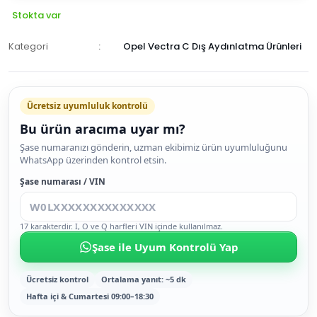
Stokta var
Kategori
Opel Vectra C Dış Aydınlatma Ürünleri
Ücretsiz uyumluluk kontrolü
Bu ürün aracıma uyar mı?
SEPETE
Şase numaranızı gönderin, uzman ekibimiz ürün uyumluluğunu
WhatsApp üzerinden kontrol etsin.
EKLE
HEMEN
Şase numarası / VIN
AL
17 karakterdir. I, O ve Q harfleri VIN içinde kullanılmaz.
Şase ile Uyum Kontrolü Yap
Ücretsiz kontrol
Ortalama yanıt: ~5 dk
Hafta içi & Cumartesi 09:00–18:30