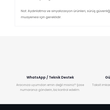
Not: Aydınlatma ve sinyalizasyon ürünleri, sürüş güvenl
muayenesi için gereklidir.
WhatsApp / Teknik Destek
Gü
Aracınıza uyumdan emin değil misiniz? Şase
Taksit imkan
numaranızı gönderin, biz kontrol edelim.