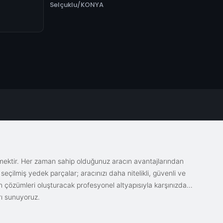
Selçuklu/KONYA
emektir. Her zaman sahip olduğunuz aracın avantajlarından
eçilmiş yedek parçalar; aracınızı daha nitelikli, güvenli ve
sin çözümleri oluşturacak profesyonel altyapısıyla karşınızda.
rı sunuyoruz.