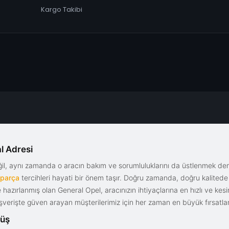
Kargo Takibi
l Adresi
eğil, aynı zamanda o aracın bakım ve sorumluluklarını da üstlenmek d
 parça
tercihleri hayati bir önem taşır. Doğru zamanda, doğru kalitede s
le hazırlanmış olan General Opel, aracınızın ihtiyaçlarına en hızlı ve ke
alışverişte güven arayan müşterilerimiz için her zaman en büyük fırsatla
rüş