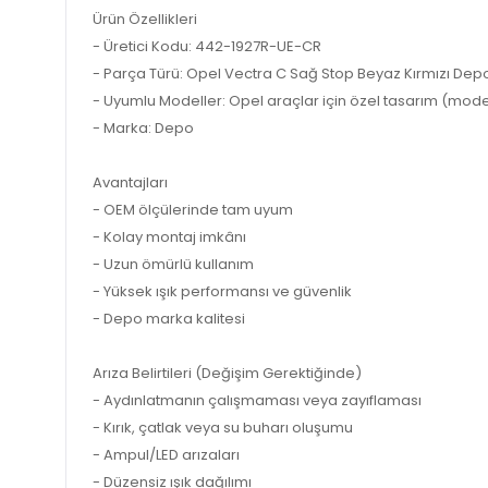
Ürün Özellikleri
- Üretici Kodu: 442-1927R-UE-CR
- Parça Türü: Opel Vectra C Sağ Stop Beyaz Kırmızı De
- Uyumlu Modeller: Opel araçlar için özel tasarım (model bi
- Marka: Depo
Avantajları
- OEM ölçülerinde tam uyum
- Kolay montaj imkânı
- Uzun ömürlü kullanım
- Yüksek ışık performansı ve güvenlik
- Depo marka kalitesi
Arıza Belirtileri (Değişim Gerektiğinde)
- Aydınlatmanın çalışmaması veya zayıflaması
- Kırık, çatlak veya su buharı oluşumu
- Ampul/LED arızaları
- Düzensiz ışık dağılımı