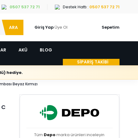
0507 537 72 71
Destek Hattı :
0507 537 72 71
ARA
Giriş Yap
Üye Ol
Sepetim
LAR
AKÜ
BLOG
SİPARİŞ TAKİBİ
ü) hediye.
mbası Beyaz Kırmızı
 C
Tüm
Depo
marka ürünleri inceleyin