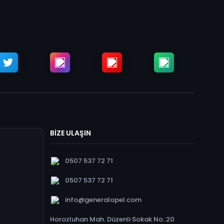
BİZE ULAŞIN
0507 537 72 71
0507 537 72 71
info@generalopel.com
Horozluhan Mah. Düzenli Sokak No.:20