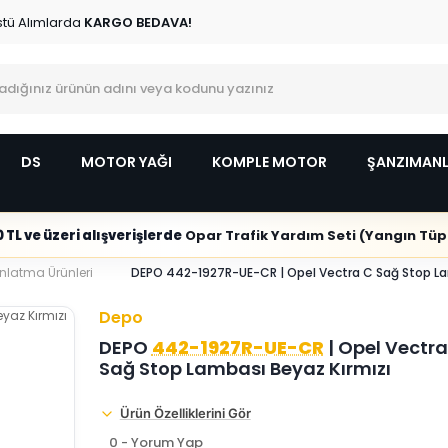
stü Alımlarda
KARGO BEDAVA!
DS
MOTOR YAĞI
KOMPLE MOTOR
ŞANZIMAN
 TL ve üzeri alışverişlerde
Opar Trafik Yardım Seti (Yangın Tüpl
ınlatma Ürünleri
DEPO 442-1927R-UE-CR | Opel Vectra C Sağ Stop La
Depo
DEPO
442-1927R-UE-CR
| Opel Vectra
Sağ Stop Lambası Beyaz Kırmızı
Ürün Özelliklerini Gör
0 - Yorum Yap