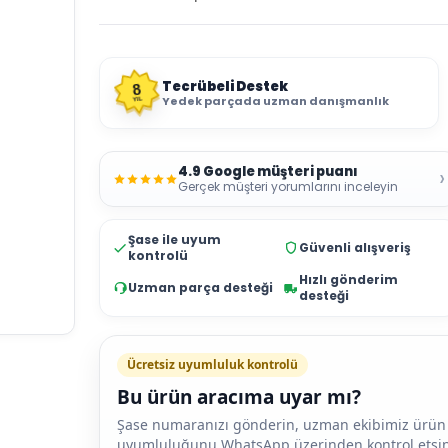
Tecrübeli Destek
8
Yedek parçada uzman danışmanlık
YIL
4.9 Google müşteri puanı
›
Gerçek müşteri yorumlarını inceleyin
Şase ile uyum
Güvenli alışveriş
kontrolü
Hızlı gönderim
Uzman parça desteği
desteği
Ücretsiz uyumluluk kontrolü
Bu ürün aracıma uyar mı?
Şase numaranızı gönderin, uzman ekibimiz ürün
uyumluluğunu WhatsApp üzerinden kontrol etsin