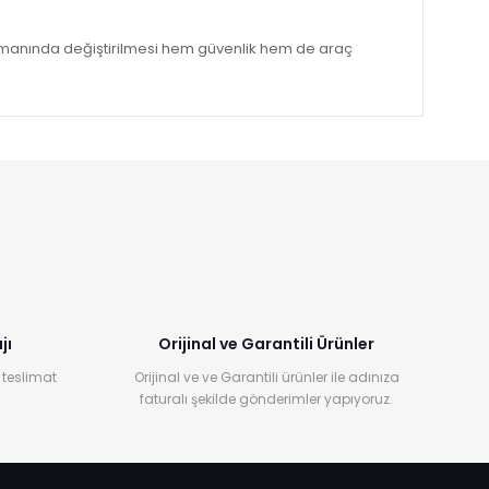
zamanında değiştirilmesi hem güvenlik hem de araç
jı
Orijinal ve Garantili Ürünler
 teslimat
Orijinal ve ve Garantili ürünler ile adınıza
faturalı şekilde gönderimler yapıyoruz.