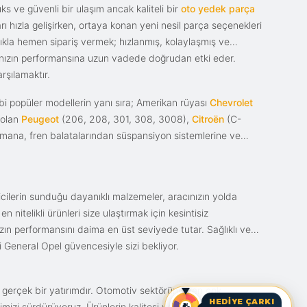
s ve güvenli bir ulaşım ancak kaliteli bir
oto yedek parça
ı hızla gelişirken, ortaya konan yeni nesil parça seçenekleri
tıkla hemen sipariş vermek; hızlanmış, kolaylaşmış ve
racınızın performansına uzun vadede doğrudan etki eder.
rşılamaktır.
i popüler modellerin yanı sıra; Amerikan rüyası
Chevrolet
 olan
Peugeot
(206, 208, 301, 308, 3008),
Citroën
(C-
ımana, fren balatalarından süspansiyon sistemlerine ve
ticilerin sunduğu dayanıklı malzemeler, aracınızın yolda
itelikli ürünleri size ulaştırmak için kesintisiz
nızın performansını daima en üst seviyede tutar. Sağlıklı ve
i General Opel güvencesiyle sizi bekliyor.
n gerçek bir yatırımdır. Otomotiv sektörünün en çok
HEDİYE ÇARKI
mizi sürdürüyoruz. Ürünlerin kalitesi ve bunun fiyat karşılığı