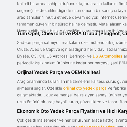
Kaliteli bir araca sahip olduğunuzda, bu aracın kullanım ömrü
seçeneği ile desteklendiğinde uzun ömürlü bir sonuç ortaya ko
araç sahiplerini mutlu etmeye devam ediyor. İnternet üzerind
tamamen güvenilir bir süreç haline gelmiştir. Metal alaşım ka
Uzman ekibimizle birlikte önceliğimiz, aracınızın tam ihtiyac
Tüm Opel, Chevrolet ve PSA Grubu (Peugeot, Ci
Sadece parça satmıyor, markalara özel mühendislik çözümler
Cruze, Aveo ve Captiva için aradığınız her vidayı stoklarım
Elysée, C3, C4, C5 Aircross, Berlingo) ve
DS Automobiles
ar
periyodik kışlık bakım ürünlerine kadar her parçayı, şasi (VIN)
Orijinal Yedek Parça ve OEM Kalitesi
Araç onarımında kullanılan malzemelerin kalitesi, sürüş güvenl
akmasını sağlar. Özellikle
orijinal oto yedek parça
ve fabrika 
çalışmaktadır. Ucuz ve menşei belirsiz yan sanayi ürünler yeri
uzun ömürlü bir araç hayali kuran, güvenlikten ve tasaruftan 
Ekonomik Oto Yedek Parça Fiyatları ve Hızlı Ka
Çok çeşitli malzemeler ve her bir ürünün araca kattığı avant
araştırılan konularından biri olan
yedek parça fiyatları
konusun