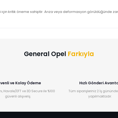
iği için kritik öneme sahiptir. Arıza veya deformasyon görüldüğünde 
Bu ürüne ilk yorumu siz yapın!
Yorum Yaz
General Opel
Farkıyla
venli ve Kolay Ödeme
Hızlı Gönderi Avanta
ı, Havale/EFT ve 3D Secure ile %100
Tüm siparişleriniz 2 İş gününde
güvenli alışveriş.
yapılmaktadır.