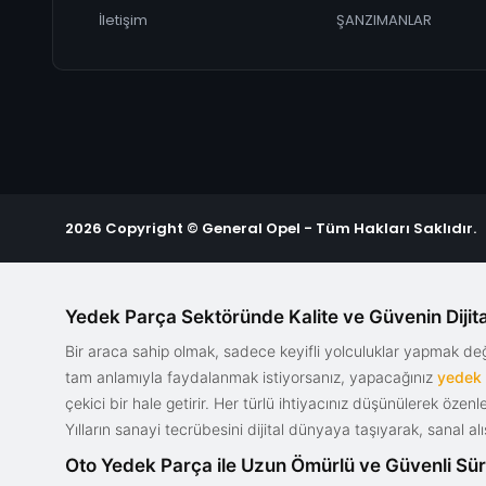
İletişim
ŞANZIMANLAR
2026 Copyright © General Opel - Tüm Hakları Saklıdır.
Yedek Parça Sektöründe Kalite ve Güvenin Dijita
Bir araca sahip olmak, sadece keyifli yolculuklar yapmak d
tam anlamıyla faydalanmak istiyorsanız, yapacağınız
yedek
çekici bir hale getirir. Her türlü ihtiyacınız düşünülerek özen
Yılların sanayi tecrübesini dijital dünyaya taşıyarak, sanal 
Oto Yedek Parça ile Uzun Ömürlü ve Güvenli Sü