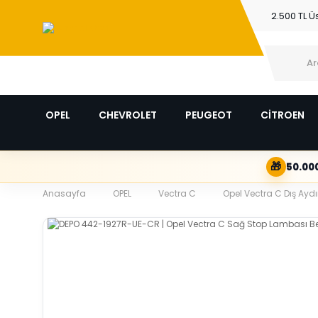
2.500 TL Ü
OPEL
CHEVROLET
PEUGEOT
CİTROEN
🎁
50.000
Anasayfa
OPEL
Vectra C
Opel Vectra C Dış Ayd