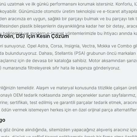
nü uzatmak ve ilk günkü performansını korumak istersiniz. Konforlu, lük
yabilir. Günümüzde otomotiv üretim teknolojisi ve e-ticaret altyapılar
en aracınıza en uygun, sağlıklı bir parçayı bulmak ve bu parçayı tek 
litesinden plastik bileşenlerin dayanıklılığına kadar her bir detay, a
ını belirlemek ve modern e-ticaret yöntemlerimizle bu ihtiyacı anında ka
troën, DS) İçin Kesin Çözüm
i sunuyoruz. Opel Astra, Corsa, Insignia, Vectra, Mokka ve Combo gib
ızda bulunduruyoruz. Dahası, Stellantis (PSA) grubunun öncü markaları
açlarınız için de devasa bir kataloğa sahibiz. Motor aksamından şanz
 numaranızla filtreleyerek sıfır hata ile kapınıza gönderiyoruz.
iğinizin temelidir. Alaşım ve materyal konusunda titizlikle çalışan üre
onaylı OEM tedarik noktasında zengin seçenekler sunan sayfalarımız, en n
ne; sertifikalı, test edilmiş ve garantili parçalar tedarik etmek, aracı
ödün vermek istemeyen herkes için en özel orijinal parça alternatifler
rgo
aj göz önüne alındığında, sitemizden yapacağınız alışveriş aracınız içi
da, dürüst ve şeffaf ticaret politikamızla örnek bir firma olma özelliği