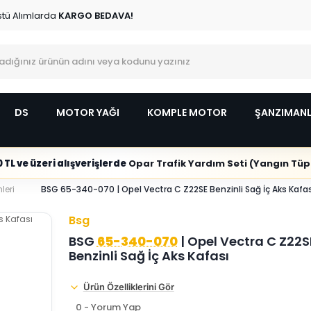
stü Alımlarda
KARGO BEDAVA!
DS
MOTOR YAĞI
KOMPLE MOTOR
ŞANZIMAN
 TL ve üzeri alışverişlerde
Opar Trafik Yardım Seti (Yangın Tüpl
leri
BSG 65-340-070 | Opel Vectra C Z22SE Benzinli Sağ İç Aks Kafas
Bsg
BSG
65-340-070
| Opel Vectra C Z22S
Benzinli Sağ İç Aks Kafası
Ürün Özelliklerini Gör
0 - Yorum Yap