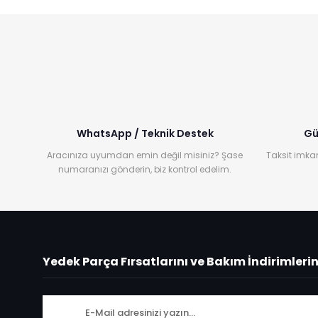
WhatsApp / Teknik Destek
Gü
Aracınıza uyumdan emin değil misiniz? Şase
Taksit imkan
numaranızı gönderin, biz kontrol edelim.
Yedek Parça Fırsatlarını ve Bakım İndirimleri