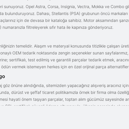
i sunuyoruz. Opel Astra, Corsa, Insignia, Vectra, Mokka ve Combo gib
ızda bulunduruyoruz. Dahası, Stellantis (PSA) grubunun öncü markaları
açlarınız için de devasa bir kataloğa sahibiz. Motor aksamından şanz
 numaranızla filtreleyerek sıfır hata ile kapınıza gönderiyoruz.
iğinizin temelidir. Alaşım ve materyal konusunda titizlikle çalışan üre
onaylı OEM tedarik noktasında zengin seçenekler sunan sayfalarımız, en n
ne; sertifikalı, test edilmiş ve garantili parçalar tedarik etmek, aracı
ödün vermek istemeyen herkes için en özel orijinal parça alternatifler
rgo
aj göz önüne alındığında, sitemizden yapacağınız alışveriş aracınız içi
da, dürüst ve şeffaf ticaret politikamızla örnek bir firma olma özelliği
işmesi hayati önem taşıyan parçalar, toptan alım gücümüz sayesinde anc
arı ve SSL sertifikalı güvenli ödeme altyapısıyla; ülkenin neresinde olurs
gun fiyat avantajıyla parça kalitesini birleştirmek için doğru yerdesin