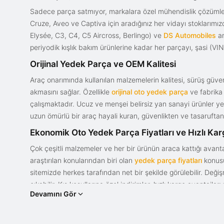
Sadece parça satmıyor, markalara özel mühendislik çözümler
Cruze, Aveo ve Captiva için aradığınız her vidayı stoklarım
Elysée, C3, C4, C5 Aircross, Berlingo) ve
DS Automobiles
ar
periyodik kışlık bakım ürünlerine kadar her parçayı, şasi (VIN)
Orijinal Yedek Parça ve OEM Kalitesi
Araç onarımında kullanılan malzemelerin kalitesi, sürüş güvenl
akmasını sağlar. Özellikle
orijinal oto yedek parça
ve fabrika 
çalışmaktadır. Ucuz ve menşei belirsiz yan sanayi ürünler yeri
uzun ömürlü bir araç hayali kuran, güvenlikten ve tasaruftan 
Ekonomik Oto Yedek Parça Fiyatları ve Hızlı Ka
Çok çeşitli malzemeler ve her bir ürünün araca kattığı avant
araştırılan konularından biri olan
yedek parça fiyatları
konusun
sitemizde herkes tarafından net bir şekilde görülebilir. Değ
çıkabilir. Kış koşullarına özel indirimler, hızlı kargo avantajl
Devamını Gör
bir tasarım ve güce sahip olan aracınızın değerini korumak, uy