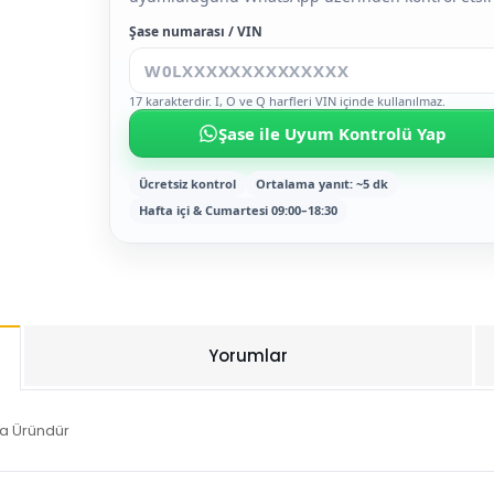
Şase numarası / VIN
17 karakterdir. I, O ve Q harfleri VIN içinde kullanılmaz.
Şase ile Uyum Kontrolü Yap
Ücretsiz kontrol
Ortalama yanıt: ~5 dk
Hafta içi & Cumartesi 09:00–18:30
Yorumlar
ka Üründür
Bu ürüne ilk yorumu siz yapın!