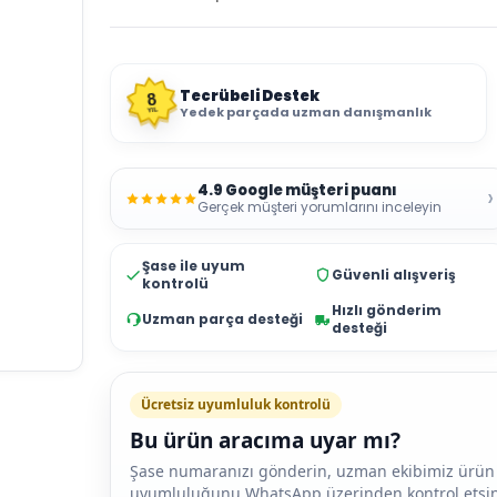
Tecrübeli Destek
8
Yedek parçada uzman danışmanlık
YIL
4.9 Google müşteri puanı
›
Gerçek müşteri yorumlarını inceleyin
Şase ile uyum
Güvenli alışveriş
kontrolü
Hızlı gönderim
Uzman parça desteği
desteği
Ücretsiz uyumluluk kontrolü
Bu ürün aracıma uyar mı?
Şase numaranızı gönderin, uzman ekibimiz ürün
uyumluluğunu WhatsApp üzerinden kontrol etsin