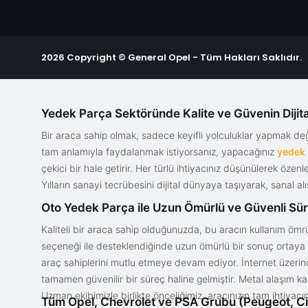
2026 Copyright © General Opel - Tüm Hakları Saklıdır.
Yedek Parça Sektöründe Kalite ve Güvenin Dijita
Bir araca sahip olmak, sadece keyifli yolculuklar yapmak d
tam anlamıyla faydalanmak istiyorsanız, yapacağınız
yedek
çekici bir hale getirir. Her türlü ihtiyacınız düşünülerek özen
Yılların sanayi tecrübesini dijital dünyaya taşıyarak, sanal 
Oto Yedek Parça ile Uzun Ömürlü ve Güvenli Sü
Kaliteli bir araca sahip olduğunuzda, bu aracın kullanım ömrü
seçeneği ile desteklendiğinde uzun ömürlü bir sonuç ortaya ko
araç sahiplerini mutlu etmeye devam ediyor. İnternet üzerind
tamamen güvenilir bir süreç haline gelmiştir. Metal alaşım ka
Uzman ekibimizle birlikte önceliğimiz, aracınızın tam ihtiyac
Tüm Opel, Chevrolet ve PSA Grubu (Peugeot, Ci