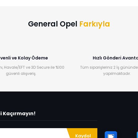
Yorum Yaz
General Opel
Farkıyla
venli ve Kolay Ödeme
Hızlı Gönderi Avanta
ı, Havale/EFT ve 3D Secure ile %100
Tüm siparişleriniz 2 İş gününde
güvenli alışveriş.
yapılmaktadır.
ni Kaçırmayın!
Kaydol