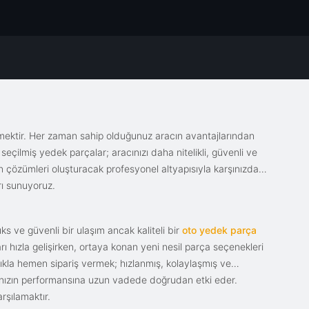
emektir. Her zaman sahip olduğunuz aracın avantajlarından
eçilmiş yedek parçalar; aracınızı daha nitelikli, güvenli ve
sin çözümleri oluşturacak profesyonel altyapısıyla karşınızda.
rı sunuyoruz.
s ve güvenli bir ulaşım ancak kaliteli bir
oto yedek parça
ı hızla gelişirken, ortaya konan yeni nesil parça seçenekleri
tıkla hemen sipariş vermek; hızlanmış, kolaylaşmış ve
racınızın performansına uzun vadede doğrudan etki eder.
rşılamaktır.