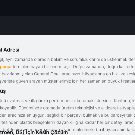
l Adresi
eğil, aynı zamanda o aracın bakım ve sorumluluklarını da üstlenmek d
 parça
tercihleri hayati bir önem taşır. Doğru zamanda, doğru kalitede s
le hazırlanmış olan General Opel, aracınızın ihtiyaçlarına en hızlı ve ke
alışverişte güven arayan müşterilerimiz için her zaman en büyük fırsatla
rüş
nü uzatmak ve ilk günkü performansını korumak istersiniz. Konforlu, lük
yabilir. Günümüzde otomotiv üretim teknolojisi ve e-ticaret altyapılar
en aracınıza en uygun, sağlıklı bir parçayı bulmak ve bu parçayı tek 
litesinden plastik bileşenlerin dayanıklılığına kadar her bir detay, a
ını belirlemek ve modern e-ticaret yöntemlerimizle bu ihtiyacı anında ka
troën, DS) İçin Kesin Çözüm