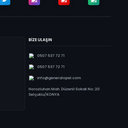
BİZE ULAŞIN
0507 537 72 71
0507 537 72 71
info@generalopel.com
Horozluhan Mah. Düzenli Sokak No.:20
Selçuklu/KONYA