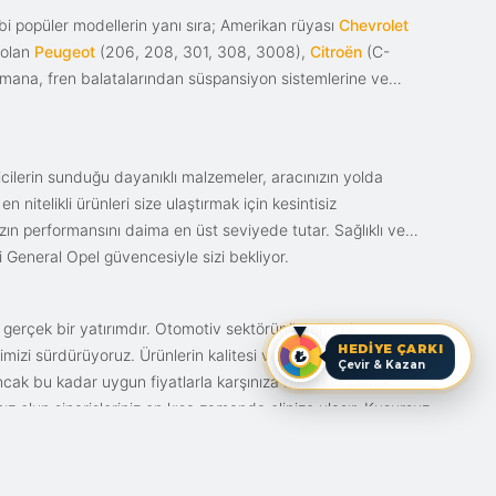
i popüler modellerin yanı sıra; Amerikan rüyası
Chevrolet
 olan
Peugeot
(206, 208, 301, 308, 3008),
Citroën
(C-
ımana, fren balatalarından süspansiyon sistemlerine ve
ticilerin sunduğu dayanıklı malzemeler, aracınızın yolda
itelikli ürünleri size ulaştırmak için kesintisiz
nızın performansını daima en üst seviyede tutar. Sağlıklı ve
i General Opel güvencesiyle sizi bekliyor.
n gerçek bir yatırımdır. Otomotiv sektörünün en çok
HEDİYE ÇARKI
mizi sürdürüyoruz. Ürünlerin kalitesi ve bunun fiyat karşılığı
Çevir & Kazan
ak bu kadar uygun fiyatlarla karşınıza bir fırsat olarak
anız olun siparişleriniz en kısa zamanda elinize ulaşır. Kusursuz
iz.