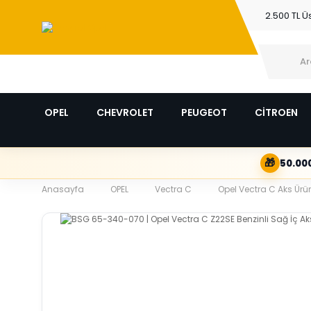
2.500 TL Ü
OPEL
CHEVROLET
PEUGEOT
CİTROEN
🎁
50.000
Anasayfa
OPEL
Vectra C
Opel Vectra C Aks Ürün