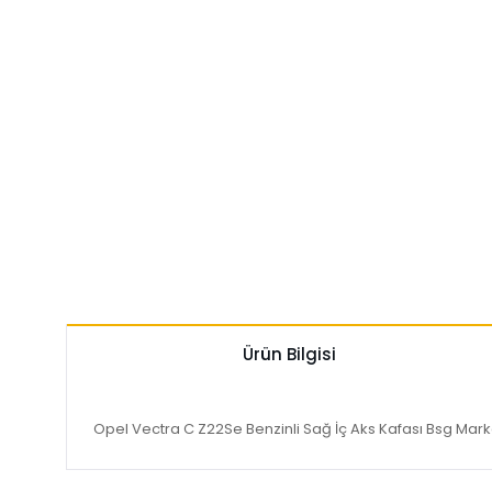
Ürün Bilgisi
Opel Vectra C Z22Se Benzinli Sağ İç Aks Kafası Bsg Mar