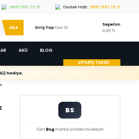
0507 537 72 71
Destek Hattı :
0507 537 72 71
Sepetim
ARA
Giriş Yap
Üye Ol
0,00 TL
LAR
AKÜ
BLOG
SİPARİŞ TAKİBİ
ü) hediye.
ı
E
BS
Tüm
Bsg
marka ürünleri inceleyin