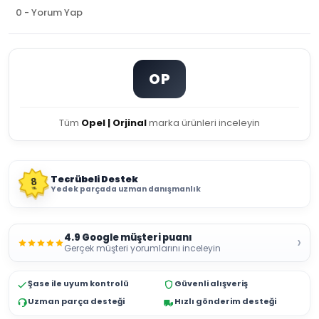
0 - Yorum Yap
OP
Tüm
Opel | Orjinal
marka ürünleri inceleyin
Tecrübeli Destek
8
Yedek parçada uzman danışmanlık
YIL
4.9 Google müşteri puanı
›
Gerçek müşteri yorumlarını inceleyin
Şase ile uyum kontrolü
Güvenli alışveriş
Uzman parça desteği
Hızlı gönderim desteği