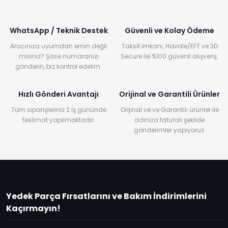
WhatsApp / Teknik Destek
Güvenli ve Kolay Ödeme
Aracınıza uyumdan emin değil
Taksit imkanı, Havale/EFT ve 3D
misiniz? Şase numaranızı
Secure ile %100 güvenli alışveriş.
gönderin, biz kontrol edelim.
Hızlı Gönderi Avantajı
Orijinal ve Garantili Ürünler
Tüm siparişleriniz 2 İş gününde
Orijinal ve ve Garantili ürünler ile
teslimat yapılmaktadır.
adınıza faturalı şekilde
gönderimler yapıyoruz.
Yedek Parça Fırsatlarını ve Bakım İndirimlerini
Kaçırmayın!