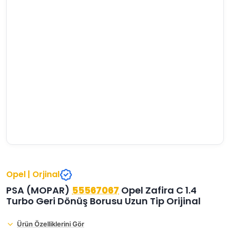
›
›
›
O
C
P
Beni
Şifremi
CHEVROLET
OPEL
PEUGEOT
hatırla
unuttum
Giriş Yap
›
›
›
M
C
D
Yeni Hesap
MOTOR
CİTROEN
DS
Oluştur
YAĞI
›
›
›
K
Ş
A
KOMPLE
ŞANZIMANLAR
AKÜ
MOTOR
Opel | Orjinal
PSA (MOPAR)
55567067
Opel Zafira C 1.4
Turbo Geri Dönüş Borusu Uzun Tip Orijinal
Ürün Özelliklerini Gör