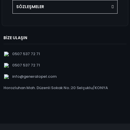
SÖZLEŞMELER
BİZE ULAŞIN
0507 537 72 71
0507 537 72 71
info@generalopel.com
Horozluhan Mah. Düzenli Sokak No.:20 Selçuklu/KONYA