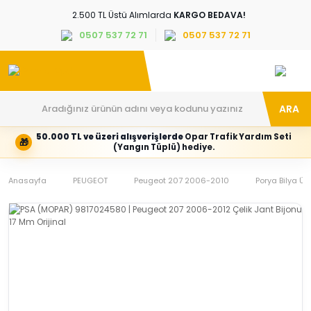
2.500 TL Üstü Alımlarda
KARGO BEDAVA!
0507 537 72 71
0507 537 72 71
ARA
50.000 TL ve üzeri alışverişlerde
Opar Trafik Yardım Seti
🎁
Hesabım
Kategoriler
(Yangın Tüplü) hediye.
Giriş
Marka,
yapın
araç
Anasayfa
veya
ve
PEUGEOT
Peugeot 207 2006-2010
Porya Bilya Ürü
yeni
parça
hesap
grubunu
oluşturun
seçin
Tüm Kategoriler
E-posta adresi
Şifre