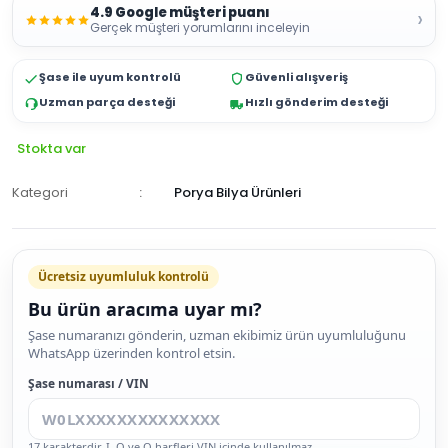
4.9 Google müşteri puanı
›
Gerçek müşteri yorumlarını inceleyin
Şase ile uyum kontrolü
Güvenli alışveriş
Uzman parça desteği
Hızlı gönderim desteği
Stokta var
Kategori
Porya Bilya Ürünleri
Ücretsiz uyumluluk kontrolü
Bu ürün aracıma uyar mı?
SEPETE
Şase numaranızı gönderin, uzman ekibimiz ürün uyumluluğunu
WhatsApp üzerinden kontrol etsin.
EKLE
HEMEN
Şase numarası / VIN
AL
17 karakterdir. I, O ve Q harfleri VIN içinde kullanılmaz.