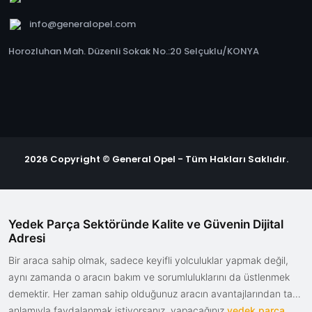
info@generalopel.com
Horozluhan Mah. Düzenli Sokak No.:20 Selçuklu/KONYA
2026 Copyright © General Opel - Tüm Hakları Saklıdır.
Yedek Parça Sektöründe Kalite ve Güvenin Dijital
Adresi
Bir araca sahip olmak, sadece keyifli yolculuklar yapmak değil,
aynı zamanda o aracın bakım ve sorumluluklarını da üstlenmek
demektir. Her zaman sahip olduğunuz aracın avantajlarından tam
anlamıyla faydalanmak istiyorsanız, yapacağınız
yedek parça