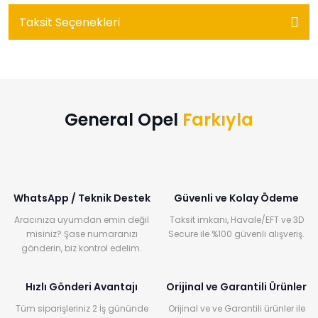
Taksit Seçenekleri
General Opel
Farkıyla
WhatsApp / Teknik Destek
Güvenli ve Kolay Ödeme
Aracınıza uyumdan emin değil
Taksit imkanı, Havale/EFT ve 3D
misiniz? Şase numaranızı
Secure ile %100 güvenli alışveriş.
gönderin, biz kontrol edelim.
Hızlı Gönderi Avantajı
Orijinal ve Garantili Ürünler
Tüm siparişleriniz 2 İş gününde
Orijinal ve ve Garantili ürünler ile