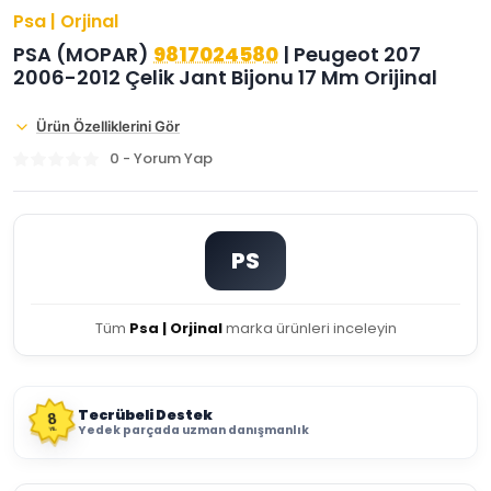
Psa | Orjinal
PSA (MOPAR)
9817024580
| Peugeot 207
2006-2012 Çelik Jant Bijonu 17 Mm Orijinal
Ürün Özelliklerini Gör
0 - Yorum Yap
PS
Tüm
Psa | Orjinal
marka ürünleri inceleyin
Tecrübeli Destek
8
Yedek parçada uzman danışmanlık
YIL